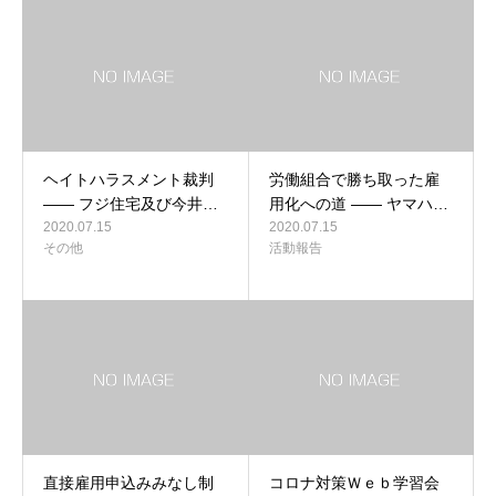
ヘイトハラスメント裁判
労働組合で勝ち取った雇
―― フジ住宅及び今井…
用化への道 ―― ヤマハ…
2020.07.15
2020.07.15
その他
活動報告
直接雇用申込みみなし制
コロナ対策Ｗｅｂ学習会