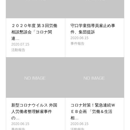
２０２０年度 第３回労働
守口学童指導員雇止め事
相談懇談会「コロナ関
件、集団提訴
連…
2020.06.15
事件報告
2020.07.15
活動報告
新型コロナウイルス 外国
コロナ対策！緊急連続Ｗ
人労働者整理解雇事件
ＥＢ企画 「労働＆生活
の…
相…
2020.06.15
2020.06.15
事件報告
活動報告