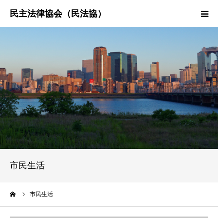
HOME
民法協とは
民主法律時報
決議・声明・意見書
研究会紹介
市民生活
ーム
市民生活