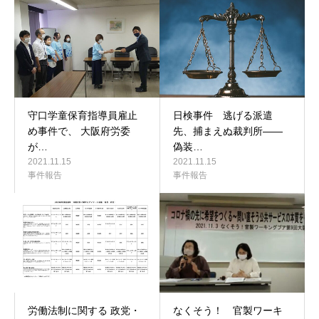
守口学童保育指導員雇止
日検事件 逃げる派遣
め事件で、 大阪府労委
先、捕まえぬ裁判所――
が…
偽装…
2021.11.15
2021.11.15
事件報告
事件報告
労働法制に関する 政党・
なくそう！ 官製ワーキ