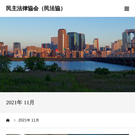
HOME
民法協とは
民主法律時報
決議・声明・意見書
研究会紹介
2021年 11月
ーム
2021年 11月