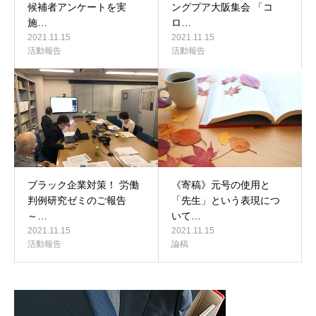
候補者アンケートを実
ングプア大阪集会 「コ
施…
ロ…
2021.11.15
2021.11.15
活動報告
活動報告
ブラック企業対策！ 労働
《寄稿》元号の使用と
判例研究ゼミのご報告
「先生」という表現につ
～…
いて…
2021.11.15
2021.11.15
活動報告
論稿