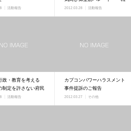
前の教育に対する…
8
活動報告
2012.03.28
活動報告
行政・教育を考える
カプコンパワーハラスメント
の制定を許さない府民
事件提訴のご報告
参加して
8
活動報告
2012.03.27
その他