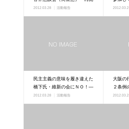
の報告
2012.03.28
活動報告
2012.03.2
民主主義の意味を履き違えた
大阪の
橋下氏・維新の会にＮＯ！―
２条例
大阪法律家８団体…
集会に
2012.03.28
活動報告
2012.03.2