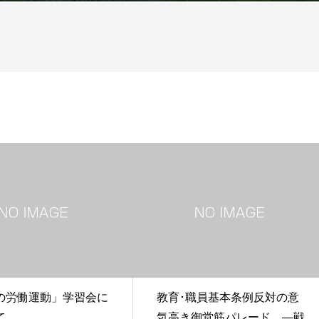
の労働運動」学習会に
教育･職員基本条例反対の意
て
気高き御堂筋パレード ―戦