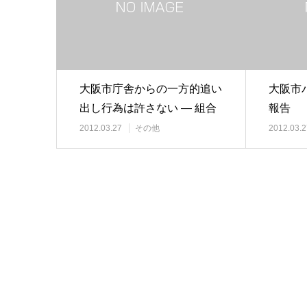
大阪市庁舎からの一方的追い
大阪市
出し行為は許さない ― 組合
報告
事務所使用不許…
2012.03.27
その他
2012.03.2