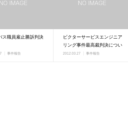
バス職員雇止勝訴判決
ビクターサービスエンジニア
リング事件最高裁判決につい
て
7
事件報告
2012.03.27
事件報告