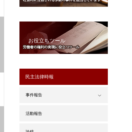
お役立ちツール
民主法律時報
事件報告
活動報告
論稿