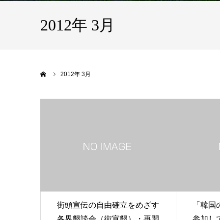
2012年 3月
ホーム
2012年 3月
街頭宣伝の自由確立をめざす
「韓国
各界懇談会（街宣懇）・再開
参加し