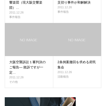
響楽団（現大阪交響楽
災切り事件が和解解決
団）…
2011.12.26
事件報告
2011.12.26
事件報告
大阪空襲訴訟１審判決の
2条例案撤回を求める府民
ご報告― 敗訴ですが一
集会
定…
2011.12.26
活動報告
2011.12.26
その他