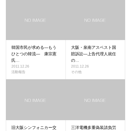
韓国市民が求める―もう
大阪・泉南アスベスト国
ひとつの韓流― 康宗憲
賠訴訟―上告代理人就任
氏…
の…
2011.12.26
2011.12.26
活動報告
その他
旧大阪シンフォニカー交
三洋電機多重偽装請負労