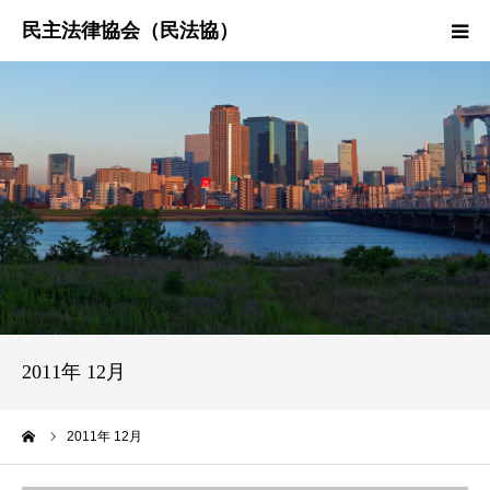
HOME
民法協とは
民主法律時報
決議・声明・意見書
研究会紹介
2011年 12月
ーム
2011年 12月