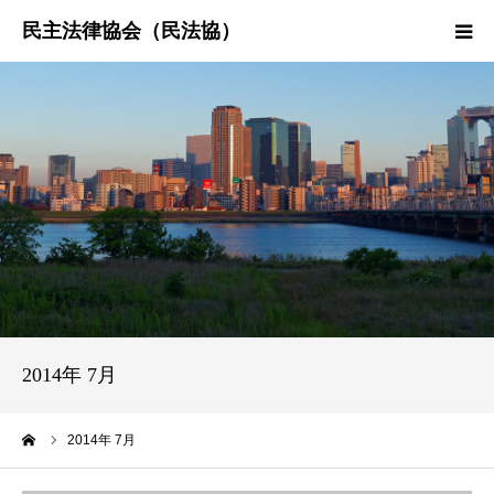
HOME
民法協とは
民主法律時報
決議・声明・意見書
研究会紹介
2014年 7月
ーム
2014年 7月