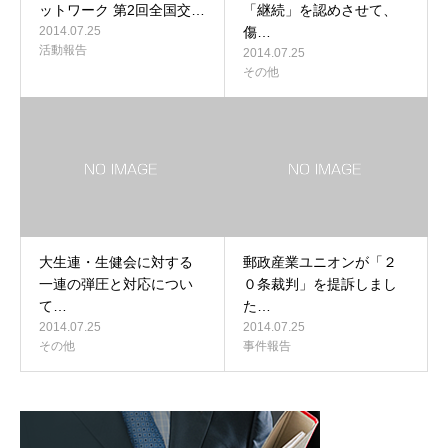
ットワーク 第2回全国交…
「継続」を認めさせて、
2014.07.25
傷…
活動報告
2014.07.25
その他
大生連・生健会に対する
郵政産業ユニオンが「２
一連の弾圧と対応につい
０条裁判」を提訴しまし
て…
た…
2014.07.25
2014.07.25
その他
事件報告