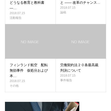
どうなる教育と教科書
と ―― 改革のチャンス…
―…
2018.07.15
論稿
2018.07.15
活動報告
フィンランド航空 配転
労働契約法２０条最高裁
無効事件 仮処分および
判決について
本…
2018.07.15
事件報告
2018.07.15
その他