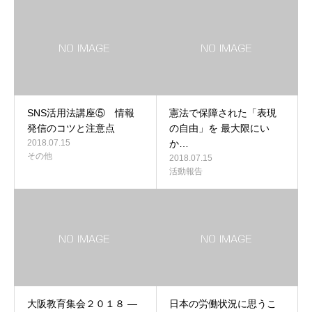
SNS活用法講座⑤ 情報
憲法で保障された「表現
発信のコツと注意点
の自由」を 最大限にい
2018.07.15
か…
その他
2018.07.15
活動報告
大阪教育集会２０１８ ―
日本の労働状況に思うこ