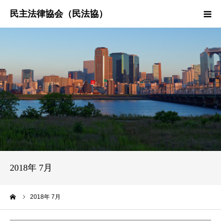
HOME
民法協とは
民主法律時報
決議・声明・意見書
研究会紹介
2018年 7月
ーム
2018年 7月