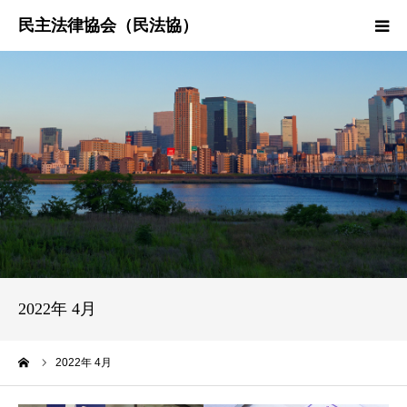
HOME
民法協とは
民主法律時報
決議・声明・意見書
研究会紹介
2022年 4月
ーム
2022年 4月