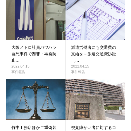
大阪メトロ社員パワハラ
派遣労働者にも交通費の
自死事件で謝罪・再発防
支給を～派遣交通費訴訟
止…
（…
2022.04.15
2022.04.15
事件報告
事件報告
竹中工務店ほか二重偽装
視覚障がい者に対するコ