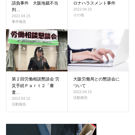
請負事件 大阪地裁不当
ロナハラスメント事件
判…
2022.04.15
その他
2022.04.15
事件報告
第２回労働相談懇談会 労
大阪労働局との懇談会に
災手続Ｐａｒｔ２「審
ついて
査…
2022.04.15
活動報告
2022.04.15
活動報告