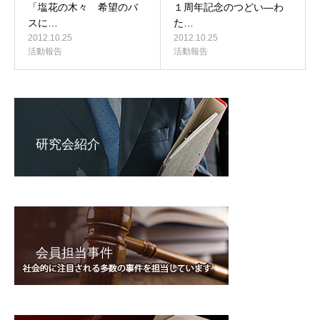
「塩花の木々 希望のバ
１周年記念のつどい―わ
スに…
た…
2012.10.25
2012.10.25
活動報告
活動報告
研究会紹介
会員担当事件