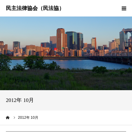
HOME
民法協とは
民主法律時報
決議・声明・意見書
研究会紹介
2012年 10月
ーム
2012年 10月