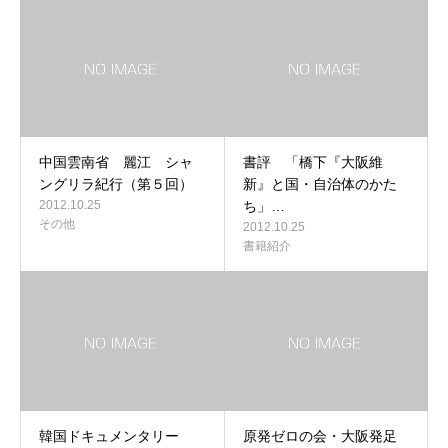
中国雲南省 麗江 シャ
書評 「橋下『大阪維
ングリラ紀行（第５回）
新』と国・自治体のかた
2012.10.25
ち」…
その他
2012.10.25
書籍紹介
韓国ドキュメンタリー
原発ゼロの会・大阪発足