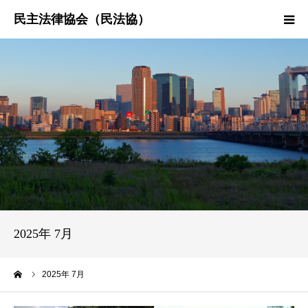
HOME
民法協とは
民主法律時報
決議・声明・意見書
研究会紹介
2025年 7月
ーム
2025年 7月