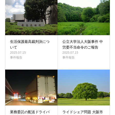
生活保護最高裁判決につ
公立大学法人大阪事件 中
いて
労委不当命令のご報告
2025.07.15
2025.07.15
事件報告
事件報告
業務委託の配送ドライバ
ライドシェア問題 大阪市