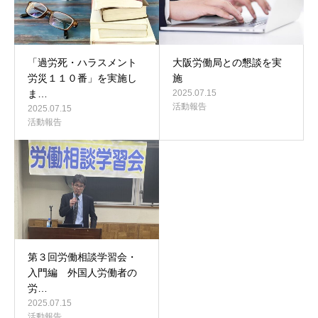
「過労死・ハラスメント
大阪労働局との懇談を実
労災１１０番」を実施し
施
ま…
2025.07.15
活動報告
2025.07.15
活動報告
第３回労働相談学習会・
入門編 外国人労働者の
労…
2025.07.15
活動報告