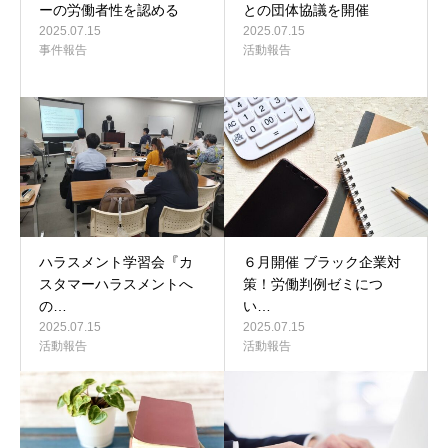
ーの労働者性を認める
との団体協議を開催
2025.07.15
2025.07.15
事件報告
活動報告
ハラスメント学習会『カ
６月開催 ブラック企業対
スタマーハラスメントへ
策！労働判例ゼミにつ
の…
い…
2025.07.15
2025.07.15
活動報告
活動報告