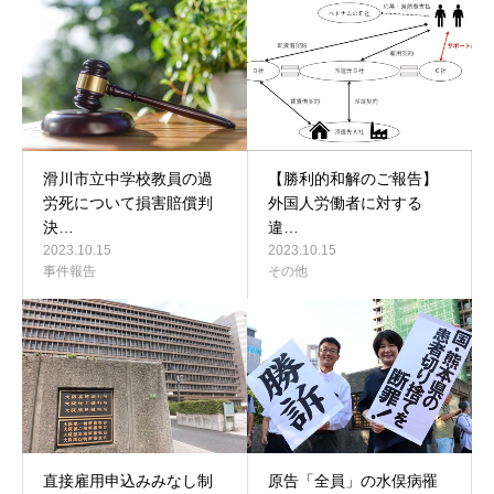
滑川市立中学校教員の過
【勝利的和解のご報告】
労死について損害賠償判
外国人労働者に対する
決…
違…
2023.10.15
2023.10.15
事件報告
その他
直接雇用申込みみなし制
原告「全員」の水俣病罹