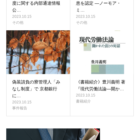
度に関する内部通達情報
患を認定 ―ノーモア・
公…
ミ…
2023.10.15
2023.10.15
その他
その他
偽装請負の寮管理人「み
《書籍紹介》豊川義明 著
なし制度」で 京都銀行
『現代労働法論―開か…
に…
2023.10.15
書籍紹介
2023.10.15
事件報告