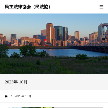
HOME
民法協とは
民主法律時報
決議・声明・意見書
研究会紹介
2023年 10月
ーム
2023年 10月