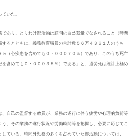
っていた。
務であり、とりわけ部活動は顧問の自己裁量でなされること（時間
張するとともに、義務教育職員の合計数５６万４３６１人のうち
３％（心疾患を含めても０・０００７０％）であり、このうち死亡
患を含めても０・０００３５％）である」と、過労死は統計上極め
は、自己の監督する教員が、業務の遂行に伴う疲労や心理的負荷等
よう、その業務の遂行状況や労働時間等を把握し、必要に応じてこ
としている。時間外勤務の多くを占めていた部活動については、