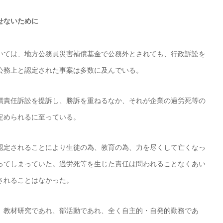
せないために
いては、地方公務員災害補償基金で公務外とされても、行政訴訟を
公務上と認定された事案は多数に及んでいる。
償責任訴訟を提訴し、勝訴を重ねるなか、それが企業の過労死等の
定められるに至っている。
認定されることにより生徒の為、教育の為、力を尽くして亡くなっ
ってしまっていた。過労死等を生じた責任は問われることなくあい
されることはなかった。
、教材研究であれ、部活動であれ、全く自主的・自発的勤務であ