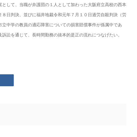
案として、当職が弁護団の１人として加わった大阪府立高校の西本
２８日判決、並びに福井地裁令和元年７月１０日過労自殺判決（労
市立中学の教員の適応障害についての損害賠償事件が係属中であ
及訴訟を通じて、長時間勤務の抜本的是正の流れにつなげたい。