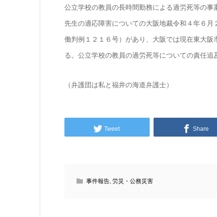
公立学校の教員の長時間勤務による過労死等の事
先生の適応障害についての大阪地裁令和４年６月
働判例１２１６号）があり、大阪では現在東大阪
る。公立学校の教員の過労死等についての責任追
（弁護団は私と福井の海道弁護士）
Tweet
Share
事件報告
,
労災・公務災害