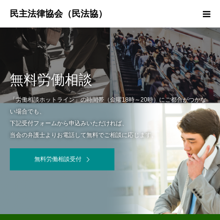
HOME
民法協とは
無料労働相談
民主法律時報
「労働相談ホットライン」の時間帯（金曜18時～20時）にご都合がつかな
い場合でも、
下記受付フォームから申込みいただければ、
決議・声明・意見書
当会の弁護士よりお電話して無料でご相談に応じます。
研究会紹介
無料労働相談受付