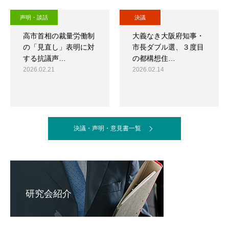
声明・談話
決議
高市首相の裁量労働制
大義なき大阪府知事・
の「見直し」表明に対
市長ダブル選、３度目
する抗議声…
の都構想住…
2026.02.21
2026.02.14
決議・声明・意見書一覧
研究会紹介