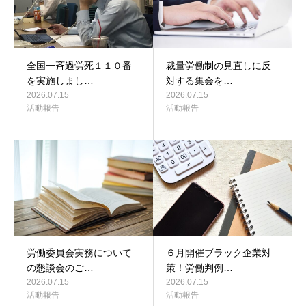
全国一斉過労死１１０番
裁量労働制の見直しに反
を実施しまし…
対する集会を…
2026.07.15
2026.07.15
活動報告
活動報告
労働委員会実務について
６月開催ブラック企業対
の懇談会のご…
策！労働判例…
2026.07.15
2026.07.15
活動報告
活動報告