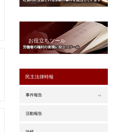
お役立ちツール
民主法律時報
事件報告
活動報告
論稿