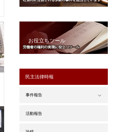
お役立ちツール
民主法律時報
事件報告
活動報告
論稿