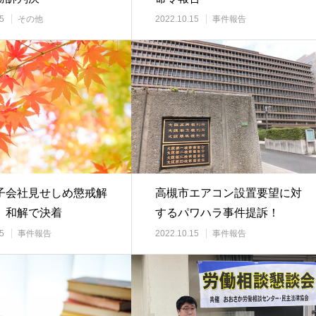
5
その他
2022.10.15
事件報告
子会社見せしめ懲戒解
高槻市エアコン設置要望に対
 和解で決着
するパワハラ事件提訴！
5
事件報告
2022.10.15
事件報告