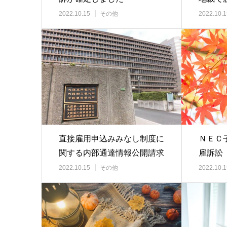
2022.10.15
その他
2022.10.1
直接雇用申込みみなし制度に
ＮＥＣ
関する内部通達情報公開請求
雇訴訟
訴訟 大阪地裁判…
2022.10.15
その他
2022.10.1