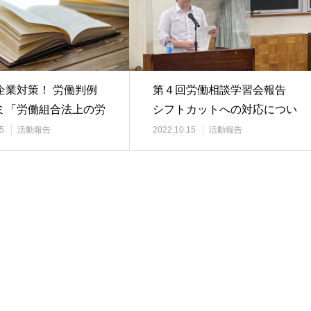
企業対策！ 労働判例
第４回労働相談学習会報告
ミ「労働組合法上の労
シフトカットへの対応につい
」
て～契約時に労働…
5
活動報告
2022.10.15
活動報告