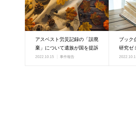
アスベスト労災記録の「誤廃
ブック
棄」について遺族が国を提訴
研究ゼ
働者性
2022.10.15
事件報告
2022.10.1