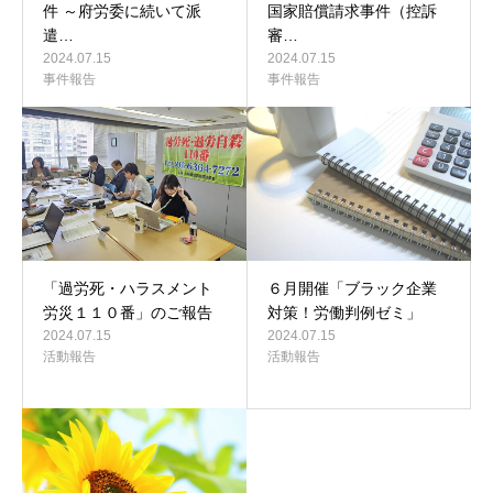
件 ～府労委に続いて派
国家賠償請求事件（控訴
遣…
審…
2024.07.15
2024.07.15
事件報告
事件報告
「過労死・ハラスメント
６月開催「ブラック企業
労災１１０番」のご報告
対策！労働判例ゼミ」
2024.07.15
2024.07.15
活動報告
活動報告