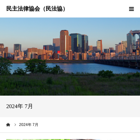
HOME
民法協とは
民主法律時報
決議・声明・意見書
研究会紹介
2024年 7月
ーム
2024年 7月