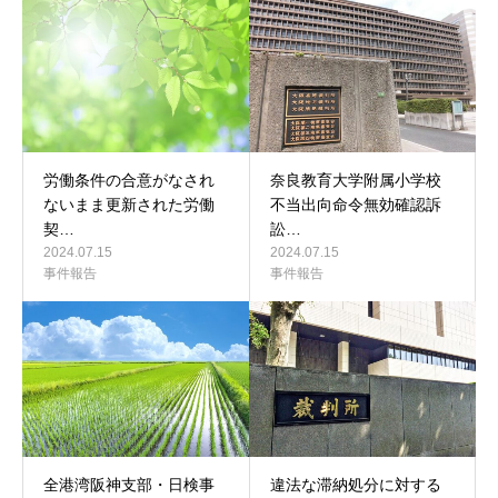
労働条件の合意がなされ
奈良教育大学附属小学校
ないまま更新された労働
不当出向命令無効確認訴
契…
訟…
2024.07.15
2024.07.15
事件報告
事件報告
全港湾阪神支部・日検事
違法な滞納処分に対する