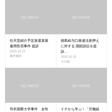
任天堂紹介予定派遣直接
徳島給与口座違法差押え
雇用拒否事件 提訴
に対する 国賠訴訟を提
2020.10.15
訴…
事件報告
2020.10.15
その他
羽衣国際大学事件 女性
イチから学ぶ！「労働組