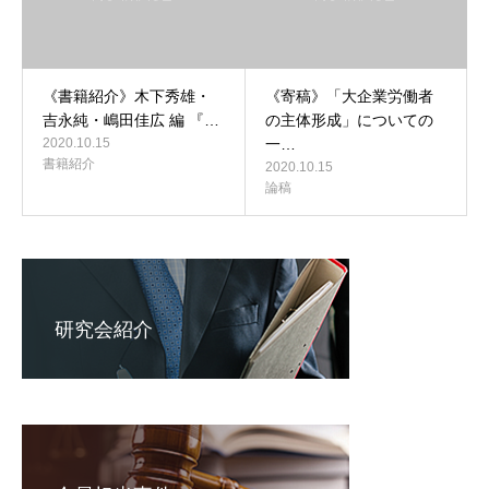
《書籍紹介》木下秀雄・
《寄稿》「大企業労働者
吉永純・嶋田佳広 編 『…
の主体形成」についての
2020.10.15
一…
書籍紹介
2020.10.15
論稿
研究会紹介