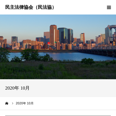
HOME
民法協とは
民主法律時報
決議・声明・意見書
研究会紹介
2020年 10月
ーム
2020年 10月