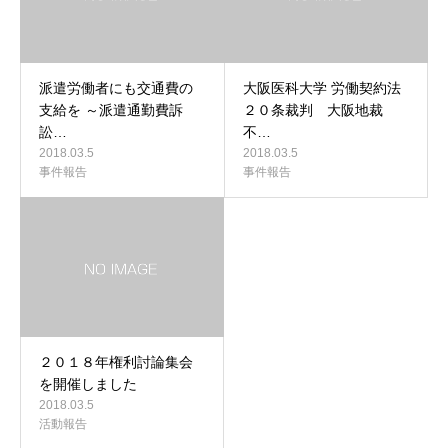
派遣労働者にも交通費の
大阪医科大学 労働契約法
支給を ～派遣通勤費訴
２０条裁判 大阪地裁
訟…
不…
2018.03.5
2018.03.5
事件報告
事件報告
２０１８年権利討論集会
を開催しました
2018.03.5
活動報告