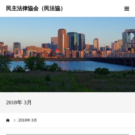
HOME
民法協とは
民主法律時報
決議・声明・意見書
研究会紹介
2018年 3月
ーム
2018年 3月