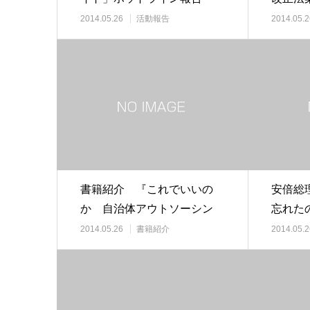
した
2014.05.26
活動報告
2014.05.2
書籍紹介 『これでいいの
安倍総
か 自治体アウトソーシン
忘れた
グ』城塚健之・尾林芳…
外出動
2014.05.26
書籍紹介
2014.05.2