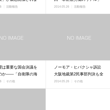
6
活動報告
2014.05.26
活動報告
理は重要な国会決議を
ノーモア・ヒバクシャ訴訟
のか――「自衛隊の海
大阪地裁第2民事部判決も全
を為さざる…
員勝訴！
6
その他
2014.05.26
その他