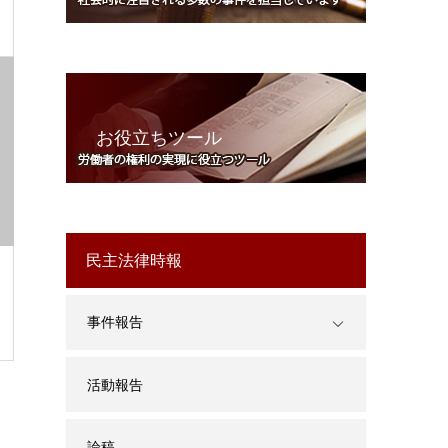
お役立ちツール
民主法律時報
事件報告
活動報告
論稿