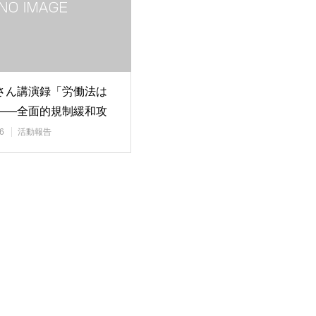
さん講演録「労働法は
――全面的規制緩和攻
働法の危機…
6
活動報告