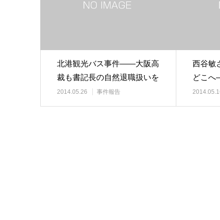
北港観光バス事件――大阪高
西谷敏
裁も書記長の自然退職扱いを
どこへ
無効と判断
勢と労
2014.05.26
事件報告
2014.05.1