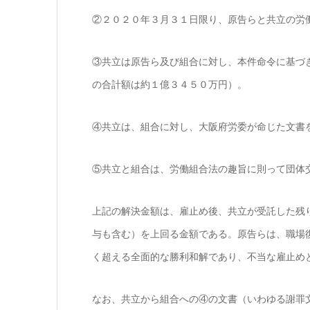
②２０２０年３月３１日限り、原告らと共立の労
③共立は原告ら及び組合に対し、本件命令に基づ
の合計額は約１億３４５０万円）。
④共立は、組合に対し、大阪府労委が命じた文書
⑤共立と組合は、労働組合法の趣旨に則って団体
上記の解決金額は、雇止め後、共立が受託した残
与も含む）を上回る金額である。原告らは、職場
く超える全面的な勝利和解であり、不当な雇止め
なお、共立から組合への④の文書（いわゆる謝罪