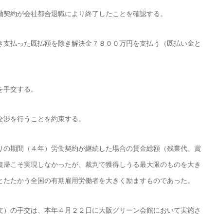
働契約が会社都合退職により終了したことを確認する。
き支払った既払額を除き解決金７８００万円を支払う（既払い金と
を手交する。
交渉を行うことを約束する。
りの期間（４年）労働契約が継続した場合の賃金総額（残業代、賞
復帰こそ実現しなかったが、裁判で獲得しうる最大限のものを大き
とたたかう全国の有期雇用労働者を大きく励ますものであった。
文）の手交は、本年４月２２日に大阪グリーン会館において実施さ