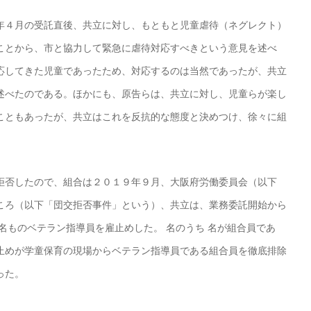
年４月の受託直後、共立に対し、もともと児童虐待（ネグレクト）
ことから、市と協力して緊急に虐待対応すべきという意見を述べ
応してきた児童であったため、対応するのは当然であったが、共立
述べたのである。ほかにも、原告らは、共立に対し、児童らが楽し
こともあったが、共立はこれを反抗的な態度と決めつけ、徐々に組
拒否したので、組合は２０１９年９月、大阪府労働委員会（以下
ころ（以下「団交拒否事件」という）、共立は、業務委託開始から
名ものベテラン指導員を雇止めした。 名のうち 名が組合員であ
止めが学童保育の現場からベテラン指導員である組合員を徹底排除
った。