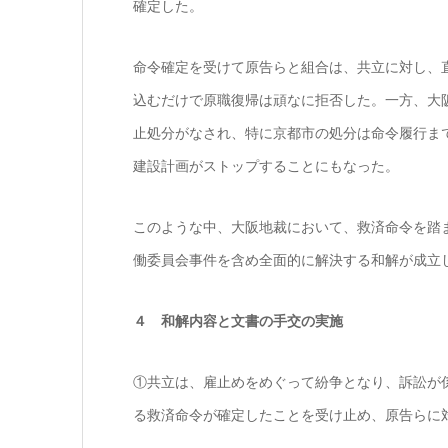
確定した。
命令確定を受けて原告らと組合は、共立に対し、
込むだけで原職復帰は頑なに拒否した。一方、大
止処分がなされ、特に京都市の処分は命令履行ま
建設計画がストップすることにもなった。
このような中、大阪地裁において、救済命令を踏
働委員会事件を含め全面的に解決する和解が成立
４ 和解内容と文書の手交の実施
①共立は、雇止めをめぐって紛争となり、訴訟が
る救済命令が確定したことを受け止め、原告らに