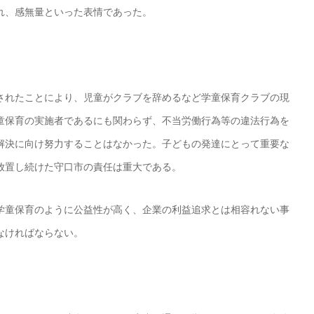
れ、感無量といった表情であった。
されたことにより、児童がクラブを辞めるなど学童保育クラブの現
童保育の実施者であるにも関わらず、不当労働行為等の違法行為を
解決に向け努力することはなかった。子どもの発達にとって重要な
放置し続けた守口市の責任は重大である。
学童保育のように公益性が高く、企業の利益追求とは相容れない事
なければならない。