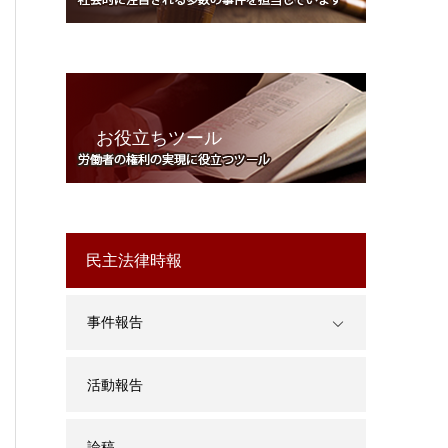
お役立ちツール
民主法律時報
事件報告
活動報告
論稿