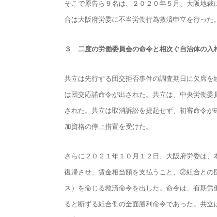
そこで原告ら９名は、２０２０年５月、大阪地裁
合は大阪府労委に不当労働行為救済申立を行った
３ 二度の労働委員会の命令と相次ぐ自治体の入
共立は先行する団交拒否事件の調査期日に欠席を
は団交応諾命令が出された。共立は、中央労働委
された。共立は取消訴訟を提起せず、初審命令が
加資格の停止措置を受けた。
さらに２０２１年１０月１２日、大阪府労委は、
復帰させ、賃金相当額を支払うこと、②組合との
ス）を命じる救済命令を出した。命令は、有期労
ると断ずる組合側の全面勝利命令であった。共立