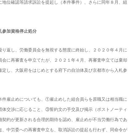
に地位確認等請求訴訟を提起し（本件事件）、さらに同年８月、組
。
札参加資格停止処分
繰り返し、労働委員会を無視する態度に終始し、２０２０年４月に
員会に再審査を申立てたが、２０２１年４月、再審査申立ては棄却
確定し、大阪府をはじめとする府下の自治体及び京都市から入札参
本件雇止めについても、①雇止めした組合員らを原職又は相当職に
団体交渉に応じること、③誓約文の手交及び掲示（ポストノーティ
働契約が更新される合理的期待を認め、雇止めが不当労働行為であ
は、中労委への再審査申立も、取消訴訟の提起も行わず、同命令が