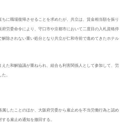
直ちに職場復帰させることを求めたが、共立は、賃金相当額を振り
阪府労委命令により、守口市や京都市において二度目の入札資格停
で解除されない重い処分となり共立が仁和寺前で進めてきたホテル
まえた和解協議が重ねられ、組合も利害関係人として参加して、労
した。
係属したことのほか、大阪府労委から雇止めを不当労働行為と認め
対する雇止め通知を撤回する。