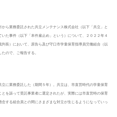
市から業務委託された共立メンテナンス株式会社（以下「共立」と
ていた事件（以下「本件雇止め」という）について、２０２２年４
裁判長）において、原告ら及び守口市学童保育指導員労働組合（以
したので、ご報告する。
共立に業務委託した（期間５年）。共立は、市直営時代の学童保育
ことを謳って受託事業者に選定されたが、実際には市直営時の保育
懸念する組合員との間にさまざまな対立が生じるようになっていっ