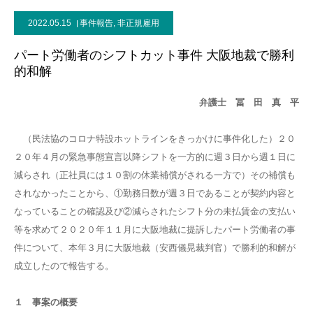
2022.05.15
事件報告
,
非正規雇用
パート労働者のシフトカット事件 大阪地裁で勝利
的和解
弁護士 冨 田 真 平
（民法協のコロナ特設ホットラインをきっかけに事件化した）２０
２０年４月の緊急事態宣言以降シフトを一方的に週３日から週１日に
減らされ（正社員には１０割の休業補償がされる一方で）その補償も
されなかったことから、①勤務日数が週３日であることが契約内容と
なっていることの確認及び②減らされたシフト分の未払賃金の支払い
等を求めて２０２０年１１月に大阪地裁に提訴したパート労働者の事
件について、本年３月に大阪地裁（安西儀晃裁判官）で勝利的和解が
成立したので報告する。
１ 事案の概要