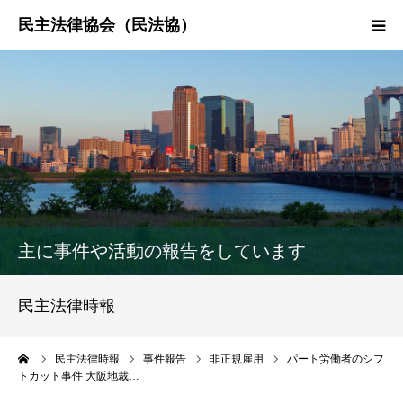
HOME
民法協とは
民主法律時報
決議・声明・意見書
主に事件や活動の報告をしています
研究会紹介
民主法律時報
ーム
民主法律時報
事件報告
非正規雇用
パート労働者のシフ
トカット事件 大阪地裁…