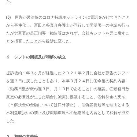
た。
(3)
原告が民法協のコロナ特設ホットラインに電話をかけてきたこと
から事件化し、冨田と谷真介弁護士が同行して労基署への申請も行っ
たが労基署の是正指導・勧告等はされず、会社もシフトを元に戻すこ
とを拒否したことから提訴に至った。
２ シフトの回復及び和解の成立
提訴後約１年３ヶ月が経過した２０２１年２月に会社が原告のシフト
を週３日に戻したこともあり、本年３月２４日に①今後の契約内容
（勤務日数が概ね週３日、月１３日であること）の確認、②勤務日数
変更の必要性が生じた場合に誠実に協議すること、③解決金の支払
（＊解決金の金額については口外禁止）、④訴訟提起等を理由とする
不利益取扱いの禁止及び職場環境への配慮等を内容として和解が成立
した。
３ 和解の意義等