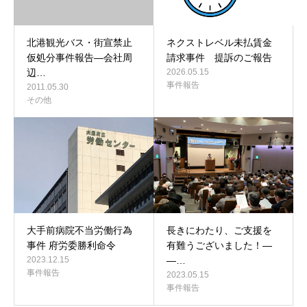
北港観光バス・街宣禁止
ネクストレベル未払賃金
仮処分事件報告―会社周
請求事件 提訴のご報告
辺…
2026.05.15
事件報告
2011.05.30
その他
大手前病院不当労働行為
長きにわたり、ご支援を
事件 府労委勝利命令
有難うございました！―
2023.12.15
―…
事件報告
2023.05.15
事件報告