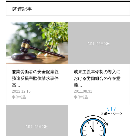
関連記事
兼業労働者の安全配慮義
成果主義年俸制の導入に
務違反損害賠償請求事件
おける労働組合の存在意
高…
義…
2022.12.15
2011.08.31
事件報告
事件報告