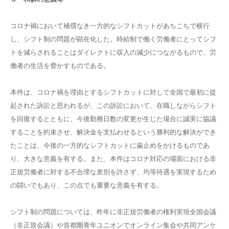
コロナ禍において補償なき一方的なシフトカットがあちこちで横行
し、シフト制の問題が顕在化した。時給制で働く労働者にとってシフ
トを減らされることはダイレクトに収入の減少につながるもので、労
働者の生活を脅かすものである。
本件は、コロナ禍を理由とするシフトカットに対して全国で最初に提
起された訴訟と思われるが、この訴訟において、在職しながらシフト
を回復するとともに、今後勤務日数の変更が生じた場合に誠実に協議
することを約束させ、解決金を支払わせるという勝利的な解決ができ
たことは、今後の一方的なシフトカットに歯止めをかけるものであ
り、大きな意義を有する。また、本件はコロナ対応の場面における非
正規労働者に対する不合理な差別を許さず、均等待遇を実現するため
の闘いでもあり、この点でも重要な意義を有する。
シフト制の問題については、昨年に非正規労働者の権利実現全国会議
（非正規会議）や首都圏青年ユニオンでオンライン集会や共同アンケ