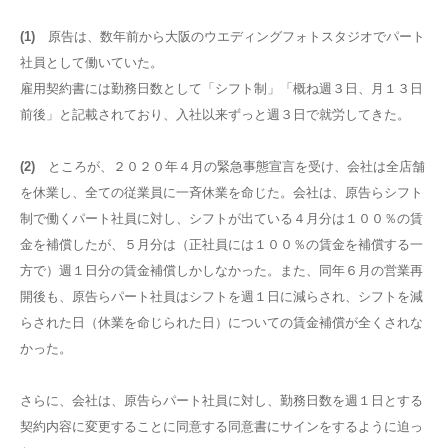
(1)
原告は、数年前から大阪のウエディングフォトスタジオでパート
社員として働いていた。
雇用契約書には勤務日数として「シフト制」「概ね週３日、月１３日
前後」と記載されており、入社以来ずっと週３日で就労してきた。
(2)
ところが、２０２０年４月の緊急事態宣言を受け、会社は全店舗
を休業し、全ての従業員に一斉休業を命じた。会社は、原告らシフト
制で働くパート社員に対し、シフトが出ている４月分は１００％の賃
金を補償したが、５月分は（正社員には１００％の賃金を補償する一
方で）週１日分の賃金補償しかしなかった。また、同年６月の営業再
開後も、原告らパート社員はシフトを週１日に減らされ、シフトを減
らされた日（休業を命じられた日）についての賃金補償が全くされな
かった。
さらに、会社は、原告らパート社員に対し、勤務日数を週１日とする
契約内容に変更することに同意する同意書にサインをするように迫っ