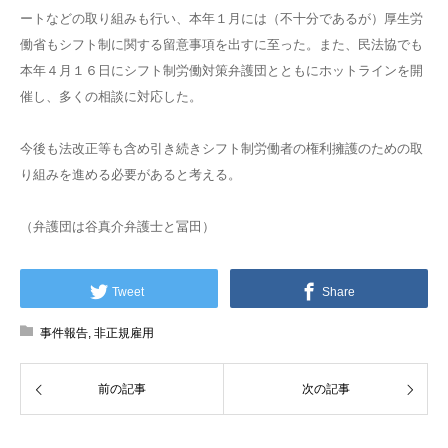
ートなどの取り組みも行い、本年１月には（不十分であるが）厚生労
働省もシフト制に関する留意事項を出すに至った。また、民法協でも
本年４月１６日にシフト制労働対策弁護団とともにホットラインを開
催し、多くの相談に対応した。
今後も法改正等も含め引き続きシフト制労働者の権利擁護のための取
り組みを進める必要があると考える。
（弁護団は谷真介弁護士と冨田）
Tweet
Share
事件報告
,
非正規雇用
前の記事
次の記事