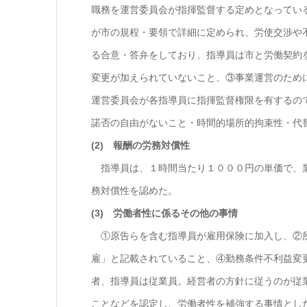
職務を運営委員会が指揮監督する定めとなってい
が市の規程・要領で詳細に定められ、労使交渉や
る合意・答弁をしており、指導員は市と労働契約
変更が加えられていないこと、③事業運営のため
運営委員会が各指導員に指揮監督権限を有するの
諾否の自由がないこと・時間的場所的拘束性・代
(2) 報酬の労務対償性
指導員は、１時間当たり１０００円の単価で、業
務対償性を認めた。
(3) 労働者性に係るその他の事情
①原告らを含む指導員が雇用保険に加入し、②所
雇」と記載されていること、④勤務条件不利益変
者、指導員は従業員。経営者の方針に従うのが従
ことなどを認定し、労働者性を補強する事情とし