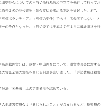
団交拒否についての不当労働行為救済申立てを先行して行ってお
に原告２名の地位確認・賃金支払を求める本訴を提起した。府労
『有償ボランティア』（有償の委任）であり、労働者ではない」と
唯一の争点となった。（府労委では平成２７年１月に最終陳述を行
島崇裁判官）は、越智・中山両名について、運営委員会に対する
後の賃金全額の支払を命じる判決を言い渡した。「訴訟費用は被告
労契法（労基法）上の労働者性を認めている。
の他運営委員会より命じられたこと」が含まれるなど、指導員の