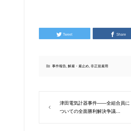
Tweet
Share
事件報告
,
解雇・雇止め
,
非正規雇用
津田電気計器事件――全組合員に
ついての全面勝利解決争議…