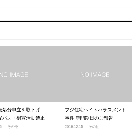
仮処分申立を取下げ―
フジ住宅ヘイトハラスメント
光バス・街宣活動禁止
事件 尋問期日のご報告
事件
6
その他
2019.12.15
その他