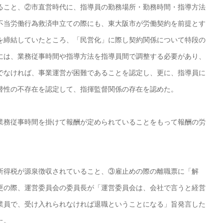
ること、②市直営時代に、指導員の勤務場所・勤務時間・指導方法
不当労働行為救済申立ての際にも、東大阪市が労働契約を前提とす
を締結していたところ、「民営化」に際し契約関係について特段の
には、業務従事時間や指導方法を指導員間で調整する必要があり、
でなければ、事業運営が困難であることを認定し、更に、指導員に
替性の不存在を認定して、指揮監督関係の存在を認めた。
務従事時間を掛けて報酬が定められていることをもって報酬の労
得税が源泉徴収されていること、③雇止めの際の離職票に「解
更の際、運営委員会の委員長が「運営委員会は、会社で言うと経営
業員で、受け入れられなければ退職ということになる」旨発言した
た。