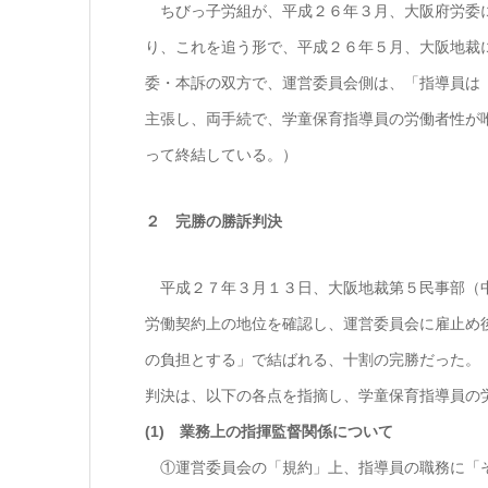
ちびっ子労組が、平成２６年３月、大阪府労委に
り、これを追う形で、平成２６年５月、大阪地裁
委・本訴の双方で、運営委員会側は、「指導員は
主張し、両手続で、学童保育指導員の労働者性が
って終結している。）
２ 完勝の勝訴判決
平成２７年３月１３日、大阪地裁第５民事部（中
労働契約上の地位を確認し、運営委員会に雇止め
の負担とする」で結ばれる、十割の完勝だった。
判決は、以下の各点を指摘し、学童保育指導員の
(1) 業務上の指揮監督関係について
①運営委員会の「規約」上、指導員の職務に「そ