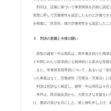
判示は、証拠に基づいて事実関係を詳細に認定し
実態に即して労働者性を認定したものと評価でき
を根拠に「民営化」後の労働者性をも認定したこ
３ 判決の意義と今後の闘い
原告の越智・中山両氏は、長年働き続けた職場を
１年間にわたり経済的にも精神的にも甚大な苦痛
また、学童保育指導員について、あるいは「有償
った事案はなく、労働者性（労契法・労基法）に
判決は控訴なく確定し、越智・中山両氏は４月２
本件は、民法協会員から、大変大きな支援をいた
け、勝訴の喜びを共にした。篤く御礼申し上げ、