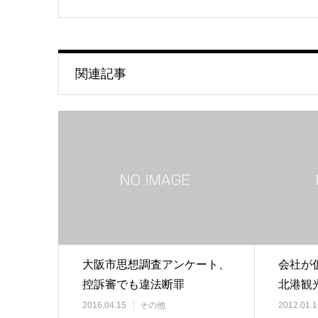
関連記事
大阪市思想調査アンケート、
会社が
控訴審でも違法断罪
北港観
仮処分
2016.04.15
その他
2012.01.1