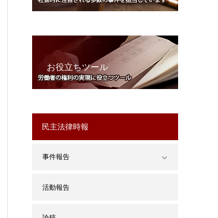
お役立ちツール
民主法律時報
事件報告
活動報告
論稿