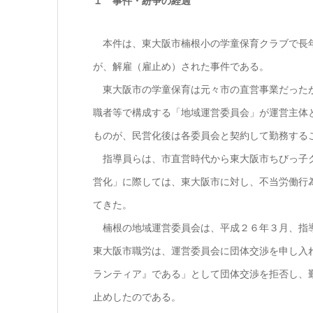
１ 事件・紛争の経過
本件は、東大阪市楠根小の学童保育クラブで長年
が、解雇（雇止め）された事件である。
東大阪市の学童保育は元々市の直営事業だったが
職者等で構成する「地域運営委員会」が運営主体
ものが、民営化後は各委員会と契約して勤務する
指導員らは、市直営時代から東大阪市ちびっ子ク
営化」に際しては、東大阪市に対し、不当労働行
てきた。
楠根の地域運営委員会は、平成２６年３月、指導
東大阪市職労は、運営委員会に団体交渉を申し入
ランティア』である」として団体交渉を拒否し、
止めしたのである。