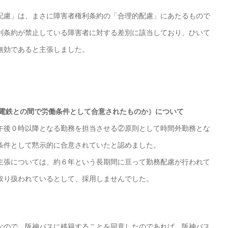
慮」は、まさに障害者権利条約の「合理的配慮」にあたるもので
利条約が禁止している障害者に対する差別に該当しており、ひいて
無効であると主張しました。
神電鉄との間で労働条件として合意されたものか）について
後０時以降となる勤務を担当させる②原則として時間外勤務とな
条件として黙示的に合意されていたと認めました。
張については、約６年という長期間に亘って勤務配慮が行われて
取り扱われているとして、採用しませんでした。
ので、阪神バスに移籍することを同意したのであれば、阪神バス