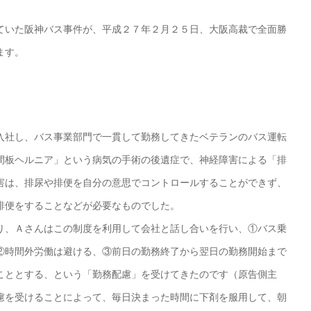
いた阪神バス事件が、平成２７年２月２５日、大阪高裁で全面勝
ます。
社し、バス事業部門で一貫して勤務してきたベテランのバス運転
間板ヘルニア」という病気の手術の後遺症で、神経障害による「排
害は、排尿や排便を自分の意思でコントロールすることができず、
排便をすることなどが必要なものでした。
、Ａさんはこの制度を利用して会社と話し合いを行い、①バス乗
②時間外労働は避ける、③前日の勤務終了から翌日の勤務開始まで
こととする、という「勤務配慮」を受けてきたのです（原告側主
慮を受けることによって、毎日決まった時間に下剤を服用して、朝