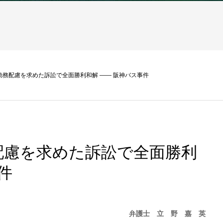
勤務配慮を求めた訴訟で全面勝利和解 ―― 阪神バス事件
配慮を求めた訴訟で全面勝利
件
弁護士 立 野 嘉 英