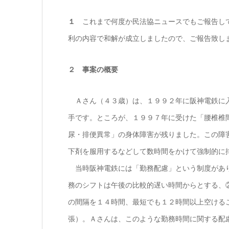
１
これまで何度か民法協ニュースでもご報告して
利の内容で和解が成立しましたので、ご報告致し
２ 事案の概要
Ａさん（４３歳）は、１９９２年に阪神電鉄に入
手です。ところが、１９９７年に受けた「腰椎椎
尿・排便異常」の身体障害が残りました。この障
下剤を服用するなどして数時間をかけて強制的に
当時阪神電鉄には「勤務配慮」という制度があり
務のシフトは午後の比較的遅い時間からとする、
の間隔を１４時間、最短でも１２時間以上空ける
張）。Ａさんは、このような勤務時間に関する配