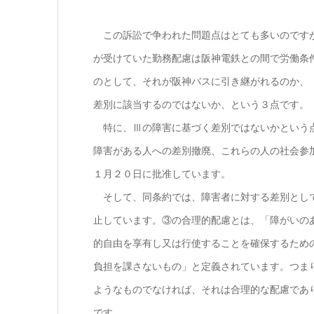
この訴訟で争われた問題点はとても多いのですが
が受けていた勤務配慮は阪神電鉄との間で労働条
のとして、それが阪神バスに引き継がれるのか、
差別に該当するのではないか、という３点です。
特に、Ⅲの障害に基づく差別ではないかという点
障害がある人への差別撤廃、これらの人の社会参
１月２０日に批准しています。
そして、同条約では、障害者に対する差別として
止しています。③の合理的配慮とは、「障がいの
的自由を享有し又は行使することを確保するため
負担を課さないもの」と定義されています。つま
ようなものでなければ、それは合理的な配慮であ
です。