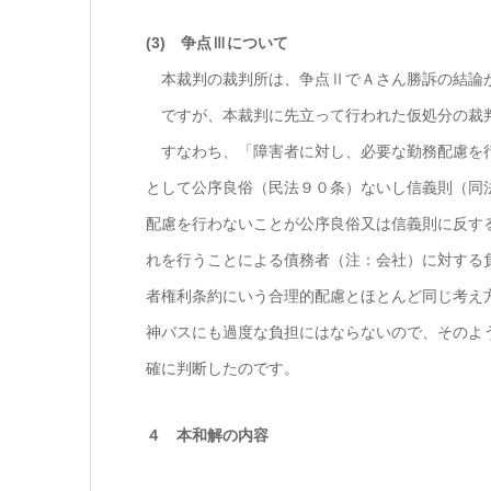
(3) 争点Ⅲについて
本裁判の裁判所は、争点ⅡでＡさん勝訴の結論が
ですが、本裁判に先立って行われた仮処分の裁判
すなわち、「障害者に対し、必要な勤務配慮を行
として公序良俗（民法９０条）ないし信義則（同
配慮を行わないことが公序良俗又は信義則に反す
れを行うことによる債務者（注：会社）に対する
者権利条約にいう合理的配慮とほとんど同じ考え
神バスにも過度な負担にはならないので、そのよ
確に判断したのです。
４ 本和解の内容