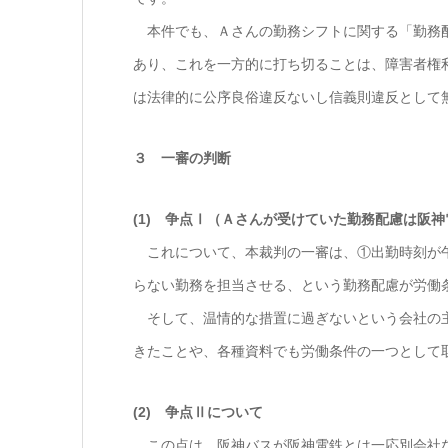
本件でも、Ａさんの勤務シフトに関する「勤務配
あり、これを一方的に打ち切ることは、障害者権
は法律的に公序良俗違反ないし信義則違反として
３ 一審の判断
(1) 争点Ⅰ（Ａさんが受けていた勤務配慮は阪
これについて、本裁判の一審は、①出勤時刻が午
らない勤務を担当させる、という勤務配慮が労働
そして、温情的な措置に過ぎないという会社の主
きたことや、各種資料でも労働条件の一つとして
(2) 争点Ⅱについて
この点は、阪神バスが阪神電鉄とは一応別会社な