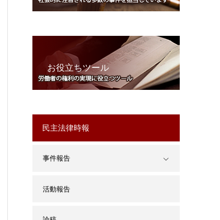
お役立ちツール
民主法律時報
事件報告
活動報告
論稿