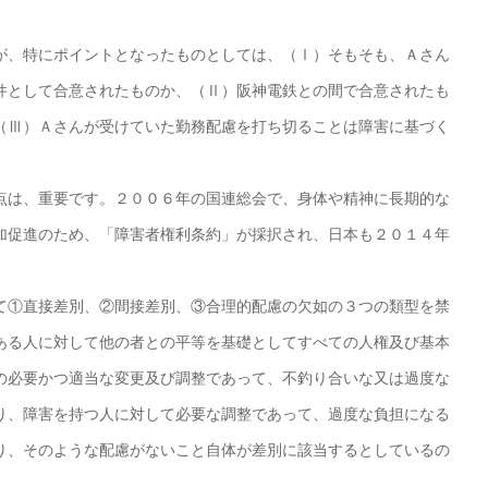
、特にポイントとなったものとしては、（Ⅰ）そもそも、Ａさん
件として合意されたものか、（Ⅱ）阪神電鉄との間で合意されたも
（Ⅲ）Ａさんが受けていた勤務配慮を打ち切ることは障害に基づく
は、重要です。２００６年の国連総会で、身体や精神に長期的な
加促進のため、「障害者権利条約」が採択され、日本も２０１４年
①直接差別、②間接差別、③合理的配慮の欠如の３つの類型を禁
ある人に対して他の者との平等を基礎としてすべての人権及び基本
の必要かつ適当な変更及び調整であって、不釣り合いな又は過度な
り、障害を持つ人に対して必要な調整であって、過度な負担になる
り、そのような配慮がないこと自体が差別に該当するとしているの