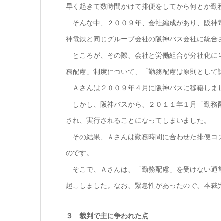
早く起きて数時間かけて排便をしてから何とか勤
そんな中、２００９年、会社編成があり、阪神電
神電鉄と同じグループ会社の阪神バス会社に統合
ところが、その際、会社と労働組合が分社化に当
務配慮」制度について、「勤務配慮は原則として
Ａさんは２００９年４月に阪神バスに移籍しまし
しかし、阪神バスから、２０１１年１月「勤務配
され、実行されることになってしまいました。
その結果、Ａさんは勤務時間に合わせた排便コン
のです。
そこで、Ａさんは、「勤務配慮」を受けない通常
起こしました。なお、緊急性があったので、本裁
３ 裁判で主に争われた点