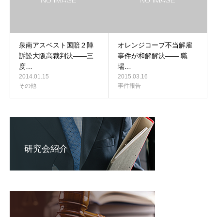
泉南アスベスト国賠２陣
オレンジコープ不当解雇
訴訟大阪高裁判決――三
事件が和解解決―― 職
度…
場…
2014.01.15
2015.03.16
その他
事件報告
研究会紹介