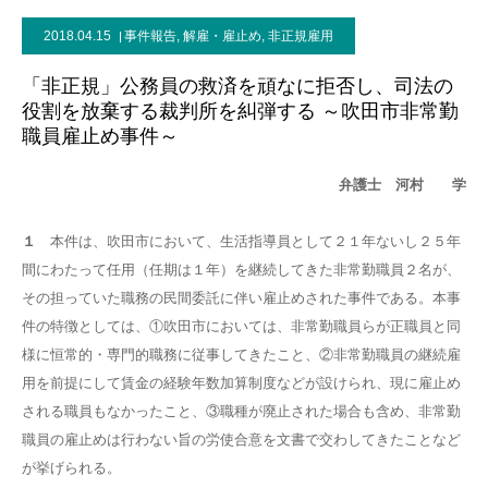
2018.04.15
事件報告
,
解雇・雇止め
,
非正規雇用
「非正規」公務員の救済を頑なに拒否し、司法の
役割を放棄する裁判所を糾弾する ～吹田市非常勤
職員雇止め事件～
弁護士 河村 学
１
本件は、吹田市において、生活指導員として２１年ないし２５年
間にわたって任用（任期は１年）を継続してきた非常勤職員２名が、
その担っていた職務の民間委託に伴い雇止めされた事件である。本事
件の特徴としては、①吹田市においては、非常勤職員らが正職員と同
様に恒常的・専門的職務に従事してきたこと、②非常勤職員の継続雇
用を前提にして賃金の経験年数加算制度などが設けられ、現に雇止め
される職員もなかったこと、③職種が廃止された場合も含め、非常勤
職員の雇止めは行わない旨の労使合意を文書で交わしてきたことなど
が挙げられる。