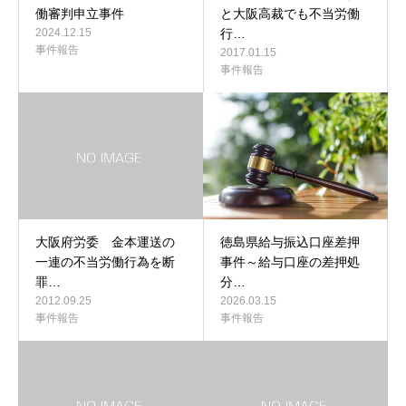
働審判申立事件
と大阪高裁でも不当労働
2024.12.15
行…
事件報告
2017.01.15
事件報告
大阪府労委 金本運送の
徳島県給与振込口座差押
一連の不当労働行為を断
事件～給与口座の差押処
罪…
分…
2012.09.25
2026.03.15
事件報告
事件報告