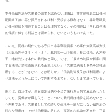
る。
本件高裁判決が労働者の請求を認めない理由は、非常勤職員には任用
期間終了後に再び採用される権利・要求する権利はなく、非常勤職員
が任用継続を期待することは合理的でなく、その期待は「それ自体法
的保護に値する利益とは認められ」ないというものであった。
この点、同種の別件である守口市非常勤職員雇止め事件大阪高裁判決
（大阪高判平２９・４・１４。裁判官―山下郁夫、杉江佳治、久末裕
子。地裁判決は本件の裁判体と同じ）では、「雇止め制限や解雇に関
する法理が類推適用される余地はない」「労働契約法１９条を類推適
用することができないことは明らか」「信義則違反又は権利濫用によ
り違法かどうか…について判断するまでも」ないとまで述べている。
例えば、自治体が、男女差別目的や不当労働行為目的で雇止めしたと
しても、労働者が職を失うことについて裁判所は地位を認めないとい
う判断であり、労働者としての誇りや生活を一顧だにしない裁判所の
頑なな態度は、その法的根拠の乏しさ、実質的な結論の不当性、正規