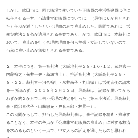
しかし、吹田市は、同じ職場で働いていた正職員の生活指導員は他に
転任させる一方、当該非常勤職員については、（最後は６か月とされ
た）任期が満了したという理由のみで雇止めした。民間であれば、労
働契約法１９条が適用される事案であり、かつ、吹田市は、本裁判に
おいて、雇止めを行う合理的理由を何ら主張・立証していないので、
当然に雇い止めが無効とされる事案である。
２
本件につき、第一審判決（大阪地判平２８･１０･１２。裁判官―
内藤裕之・菊井一夫・新城博士）、控訴審判決（大阪高判平２９・
８・２２。裁判官―河合裕行・永井尚子・丸山徹）は労働者側の請求
を一切認めず、２０１８年２月１３日、最高裁は、記録が届いてから
わずか約２か月で上告不受理の決定を行った（第三小法廷。最高裁判
事・岡部喜代子・山﨑敏充・戸倉三郎・林景一）。
この期間からして、担当した最高裁判事は、事件記録を精査・熟慮す
ることなく、本件の争点が「公務非常勤職員の雇止め」に対する救済
を求めるものという一点で、申立人らの訴えを退けたものと思われ