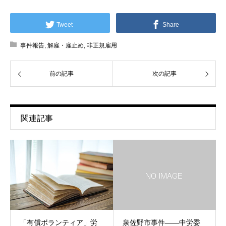
Tweet
Share
事件報告
,
解雇・雇止め
,
非正規雇用
前の記事
次の記事
関連記事
「有償ボランティア」労
泉佐野市事件――中労委