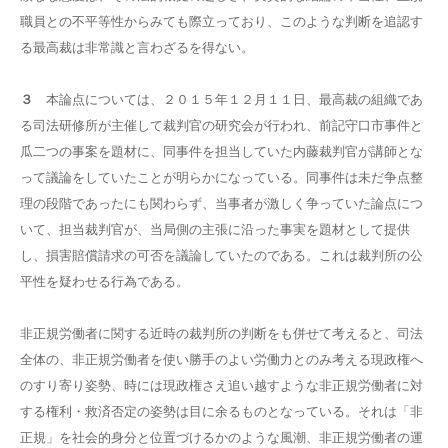
職員との不平等性からみても際立っており、このような判断を追認す
る最高裁は非常識と言わざるを得ない。
３
本論点については、２０１５年１２月１１日、最高裁の組織であ
る司法研修所が主催して裁判官の研究会が行われ、前記守口市事件と
瓜二つの事案を題材に、同事件を担当していた内藤裁判官が講師とな
って議論をしていたことが明らかになっている。同事件は未だ争点整
理の段階であったにも関わらず、当事者が激しく争っていた論点につ
いて、担当裁判官が、当局側の主張に沿った事実を題材として提供
し、損害賠償請求の可否を議論していたのである。これは裁判所の公
平性を疑わせる行為である。
非正規労働者に関する近時の裁判所の判断をも併せて考えると、司法
全体の、非正規労働者を使い勝手のよい労働力とのみ考える現政権へ
のすり寄り姿勢、時には現政権さえ追い越すような非正規労働者に対
する権利・救済否定の姿勢は目に余るものとなっている。それは「非
正規」を社会的身分と位置づけるかのような風潮、非正規労働者の運