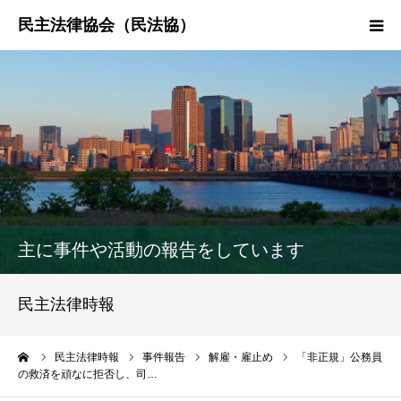
HOME
民法協とは
民主法律時報
決議・声明・意見書
主に事件や活動の報告をしています
研究会紹介
民主法律時報
ーム
民主法律時報
事件報告
解雇・雇止め
「非正規」公務員
の救済を頑なに拒否し、司…