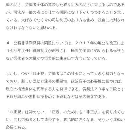
動の弱さ、労働者全体の連帯した取り組みの弱さに乗じるものである
が、司法が一部の者に奉仕する機関になり下がりつつあることを示し
ている。大げさでなく今の司法制度のあり方も含め、独自に批判され
なければならないと思われる。
４
公務非常勤職員の問題については、２０１７年の地公法改正によ
り会計年度任用職員制度が創設され、民間労働者に認められる保護も
ない労働者を大量かつ恒常的に生み出す方向となっている。
しかし、今や「非正規」労働者はこの社会にとって大きな勢力となっ
ており、新しい団結と連帯の重要性、政治変革の必要性に気づけば、
現在の構造自体を変革する力を発揮できる。労契法２０条を手段とす
る取り組みや無期転換をめぐる運動などはその萌芽である。
「非正規」は諦めない、「正規」のためにも「非正規」を切り捨てな
い、同じ労働者として連帯する、政治的に強くなる、そういう運動が
必要である。