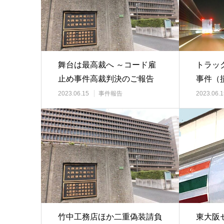
舞台は最高裁へ ～コード雇
トラッ
止め事件高裁判決のご報告
事件（
訴
2023.06.15
事件報告
2023.06.1
竹中工務店ほか二重偽装請負
東大阪