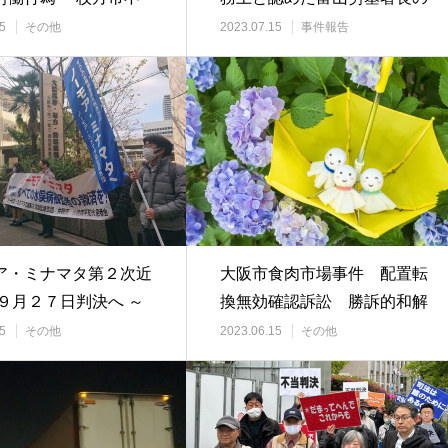
行為事件・…
決定
5
その他
2023.07.15
事件報告
ア・ミナマタ第２次近
大阪市食肉市場事件 配置転
 ９月２７日判決へ ～
換無効確認訴訟 勝訴的和解
訴の判決…
5
その他
2023.06.15
その他