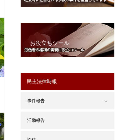
お役立ちツール
民主法律時報
事件報告
活動報告
論稿