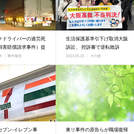
クドライバーの過労死
生活保護基準引下げ取消大阪
損害賠償請求事件）提
訴訟、 控訴審で逆転敗訴
5
事件報告
2023.05.15
その他
セブン-イレブン事
東リ事件の原告らが職場復帰