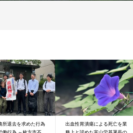
務所退去を求めた行為
出血性胃潰瘍による死亡を業
労働行為 ～枚方市不
務上と認めた富山労基署長の