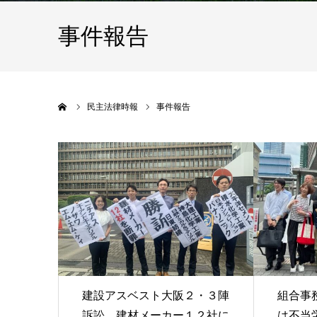
事件報告
ホーム
民主法律時報
事件報告
建設アスベスト大阪２・３陣
組合事
訴訟 建材メーカー１２社に
は不当