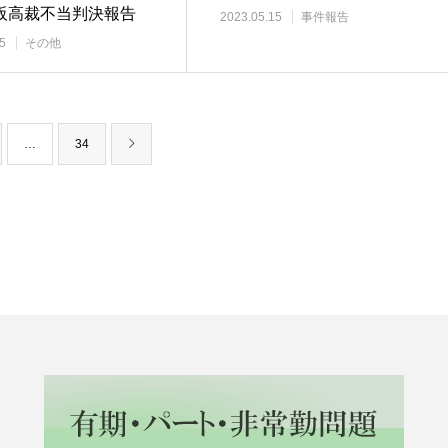
阪高裁不当判決報告
2023.05.15
事件報告
5
その他
…
34