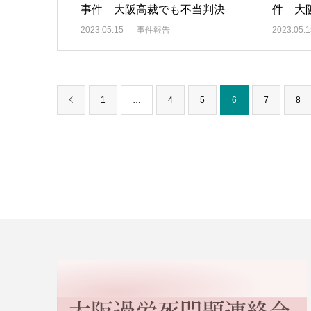
事件 大阪高裁でも不当判決
件 大
2023.05.15
事件報告
2023.05.1
1
…
4
5
6
7
8