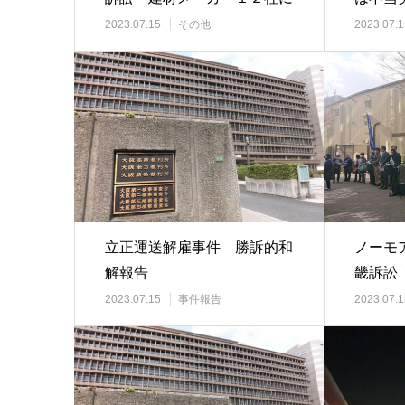
責任を認め被害救…
当労働
2023.07.15
その他
2023.07.1
立正運送解雇事件 勝訴的和
ノーモ
解報告
畿訴訟
原告勝
2023.07.15
事件報告
2023.07.1