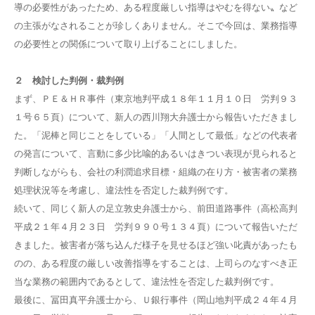
導の必要性があったため、ある程度厳しい指導はやむを得ない〟など
の主張がなされることが珍しくありません。そこで今回は、業務指導
の必要性との関係について取り上げることにしました。
２ 検討した判例・裁判例
まず、ＰＥ＆ＨＲ事件（東京地判平成１８年１１月１０日 労判９３
１号６５頁）について、新人の西川翔大弁護士から報告いただきまし
た。「泥棒と同じことをしている」「人間として最低」などの代表者
の発言について、言動に多少比喩的あるいはきつい表現が見られると
判断しながらも、会社の利潤追求目標・組織の在り方・被害者の業務
処理状況等を考慮し、違法性を否定した裁判例です。
続いて、同じく新人の足立敦史弁護士から、前田道路事件（高松高判
平成２１年４月２３日 労判９９０号１３４頁）について報告いただ
きました。被害者が落ち込んだ様子を見せるほど強い叱責があったも
のの、ある程度の厳しい改善指導をすることは、上司らのなすべき正
当な業務の範囲内であるとして、違法性を否定した裁判例です。
最後に、冨田真平弁護士から、Ｕ銀行事件（岡山地判平成２４年４月