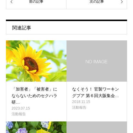
前の記事
次の記事
関連記事
「加害者」「被害者」に
なくそう！ 官製ワーキン
ならないためのセクハラ
グプア 第６回大阪集会…
研…
2018.11.15
活動報告
2023.07.15
活動報告