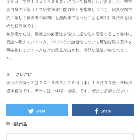
１９日 労判１０５１号２８頁）について報告いただきました。被害
者自身の問題（ミスや業務遂行能力等）を指摘しつつも、叱責が精神
的に厳しく被害者の体調にも無配慮であったことを理由に違法性を認
めた裁判例です。
参加者からは、業務上の必要性を理由に違法性を否定すること自体に
異論を唱えていくべき、パワハラの該当性について可能な限り基準を
明確化していくべきなどの意見が出され、活発な議論が生まれまし
た。
３ さいごに
次回の判例ゼミは２０１９年３月２８日（木）１８時３０分～＠民法
協事務所です。テーマは「休職・復職」です。ぜひご参加ください！
Tweet
Share
活動報告