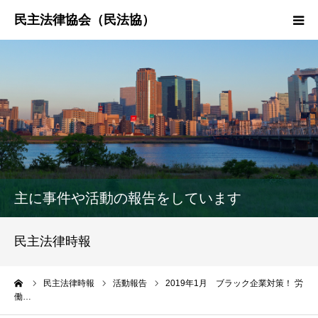
HOME
民法協とは
民主法律時報
決議・声明・意見書
主に事件や活動の報告をしています
研究会紹介
民主法律時報
ーム
民主法律時報
活動報告
2019年1月 ブラック企業対策！ 労
働…