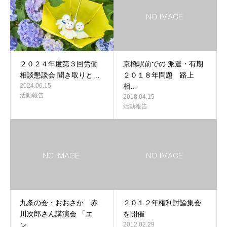
２０２４年度第３回労働
京橋駅前での 派遣・有期
相談懇談会 聞き取りと…
２０１８年問題 路上
2024.06.15
相…
活動報告
2018.04.15
活動報告
九条の会・おおさか 赤
２０１２年権利討論集会
川次郎さん講演会 「エ
を開催
ン…
2012.02.29