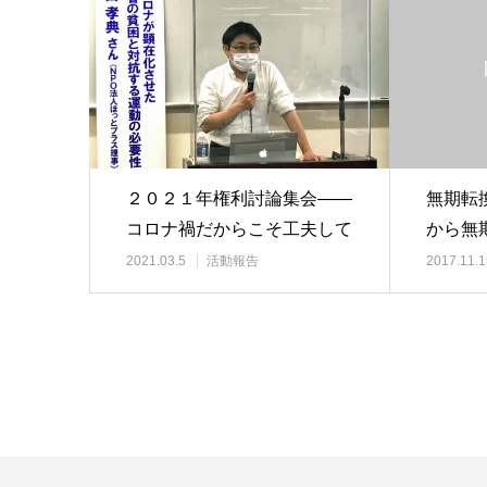
２０２１年権利討論集会――
無期転
コロナ禍だからこそ工夫して
から無
討論を実施 ――…
―労働
2021.03.5
活動報告
2017.11.1