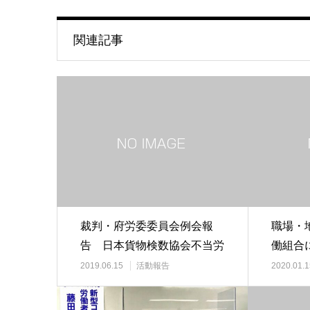
関連記事
裁判・府労委委員会例会報
職場・
告 日本貨物検数協会不当労
働組合
働行為事件を題材と…
権利討
2019.06.15
活動報告
2020.01.1