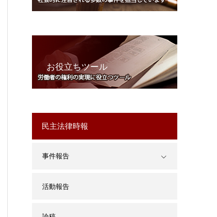
お役立ちツール
民主法律時報
事件報告
活動報告
論稿