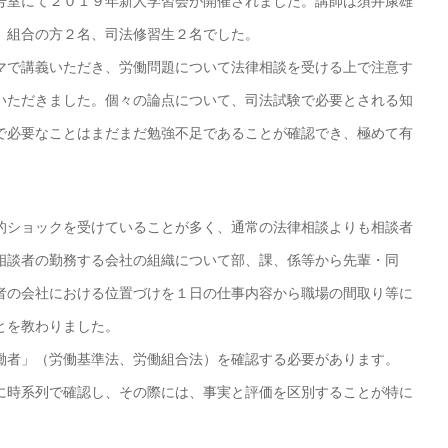
室にて２０１９年新人学習会が開催されました。講師は須井康雄
、組合の方２名、司法修習生２名でした。
マで講義いただき、労働問題について法律相談を受ける上で注意す
いただきました。個々の論点について、司法試験で必要とされる知
で必要なことはまだまだ勉強不足であることが確認でき、極めて有
的ショックを受けていることが多く、通常の法律相談よりも相談者
。相談者の勤務する会社の組織について部、課、係等から先輩・同
者の会社における位置づけを１日の仕事内容から職場の間取り等に
とを教わりました。
働者」（労働基準法、労働組合法）を確認する必要があります。
に時系列で確認し、その際には、事実と評価を区別することが特に