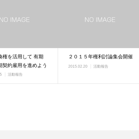
換権を活用して 有期
２０１５年権利討論集会開催
期契約雇用を進めよう
2015.02.20
活動報告
相談懇談会…
5
活動報告