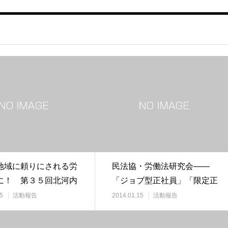
地域に頼りにされる労
民法協・労働法研究会――
に！ 第３５回北河内
「ジョブ型正社員」「限定正
論集会開催…
社員」の導入で解雇…
5
活動報告
2014.01.15
活動報告