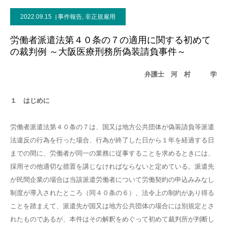
2022.09.15
事件報告
,
非正規雇用
労働者派遣法第４０条の７の適用に関する初めて
の裁判例 ～大阪医療刑務所偽装請負事件～
弁護士 河 村 学
１ はじめに
労働者派遣法第４０条の７は、国又は地方公共団体が偽装請負等派遣
法違反の行為を行った場合、行為が終了した日から１年を経過する日
までの間に、労働者が同一の業務に従事することを求めるときには、
採用その他適切な措置を講じなければならないと定めている。派遣先
が民間企業の場合は当該派遣労働者について労働契約の申込みみなし
制度が導入されたところ（同４０条の６）、法令上の制約があり得る
ことを踏まえて、派遣先が国又は地方公共団体の場合には別規定とさ
れたものであるが、本件はその解釈をめぐって初めて裁判所が判断し