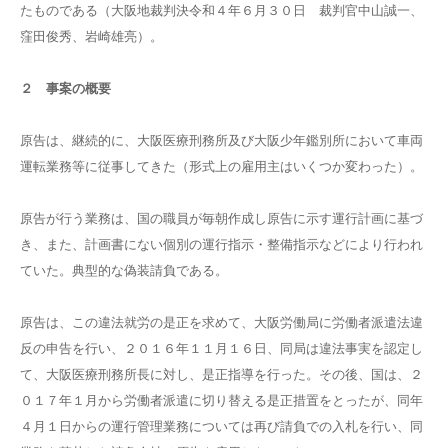
たものである（大阪地裁判決令和４年６月３０日 裁判官中山誠一、
窪田俊秀、岩崎雄亮）。
２ 事案の概要
原告は、継続的に、大阪医療刑務所及び大阪少年鑑別所において車両
運転業務等に従事してきた（形式上の雇用主はいくつか変わった）。
原告が行う業務は、国の職員が毎朝作成し原告に示す運行計画に基づ
き、また、計画書にない個別の運行指示・整備指示などにより行われ
ていた。典型的な偽装請負である。
原告は、この違法就労の是正を求めて、大阪労働局に労働者派遣法違
反の申告を行い、２０１６年１１月１６日、同局は違法事実を認定し
て、大阪医療刑務所長に対し、是正指導を行った。その後、国は、２
０１７年１月から労働者派遣に切り替える是正措置をとったが、同年
４月１日からの運行管理業務については再び請負での入札を行い、同