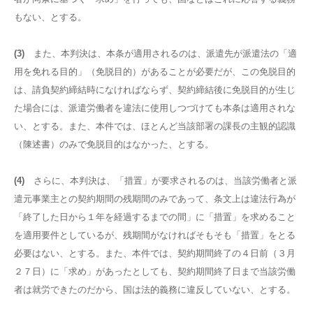
もない、とする。
(3)
また、本判決は、本条が適用されるのは、派遣先が派遣法の「適
用を免れる目的」（免脱目的）があることが必要だが、この免脱目的
は、請負契約締結時になければならず、契約締結後に免脱目的が生じ
た場合には、派遣労働者を違法に使用しつづけても本条は適用されな
い、とする。また、本件では、ほとんど当該部署の課長の主観的認識
（陳述書）のみで免脱目的はなかった、とする。
(4)
さらに、本判決は、「措置」が要求されるのは、当該労働者と派
遣元事業主との契約期間の残期間のみであって、条文上は違法行為が
「終了した日から１年を経過するまでの間」に「措置」を求めること
を適用要件としているが、残期間がなければそもそも「措置」をとる
必要はない、とする。また、本件では、契約期間終了の４日前（３月
２７日）に「求め」があったとしても、契約期間終了日まで当該労働
者は就労できたのだから、国は法的義務に違反していない、とする。