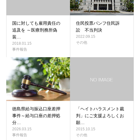
国に対しても雇用責任の
住民投票パンフ住民訴
追及を ～医療刑務所偽
訟 不当判決
装…
2022.09.15
その他
2018.01.15
事件報告
徳島県給与振込口座差押
「ヘイトハラスメント裁
事件～給与口座の差押処
判」にご支援よろしくお
分…
願…
2026.03.15
2015.10.15
事件報告
その他