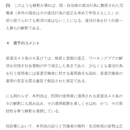
(5)
このような解釈が通れば、国・自治体の違法行為に翻弄された労
働者（本件の場合はその違法行為の是正を求めて申告さえした）が、
切り捨てられても救済の途はないことになる。違法行為を行う行政一
人勝ちの解釈である。
４ 若干のコメント
派遣法４０条の６及び７は、格差と貧困の是正、ワーキングプアの解
消を目指す社会運動の中で成立した条文であり、少なくとも違法行為
を行う使用者には派遣労働者に対する雇用責任を認め、派遣労働者の
雇用の安定を図る趣旨で創設された規定である。
にも関わらず、本判決は、民間の使用者に適用される派遣法４０条の
６の解釈にも踏み込み、その適用範囲を著しくせばめ、かつ、その実
効性を奪う解釈を展開している。
控訴審において、本判決の誤りと労働者の権利・生活軽視の姿勢は正