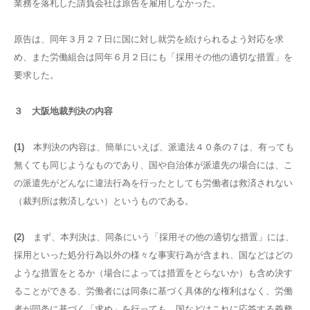
業務を落札した請負会社は原告を雇用しなかった。
原告は、同年３月２７日に国に対し就労を続けられるよう対応を求
め、また労働組合は同年６月２日にも「採用その他の適切な措置」を
要求した。
３ 大阪地裁判決の内容
(1)
本判決の内容は、簡単にいえば、派遣法４０条の７は、有っても
無くても同じようなものであり、国や自治体が派遣先の場合には、こ
の派遣先がどんなに違法行為を行ったとしても労働者は救済されない
（裁判所は救済しない）というものである。
(2)
まず、本判決は、同条にいう「採用その他の適切な措置」には、
採用といった処分行為以外の様々な事実行為が含まれ、国などはどの
ような措置をとるか（場合によっては措置をとらないか）も含め決す
ることができる、労働者には同条に基づく具体的な権利はなく、労働
者が同条に基づく「求め」を行っても、国などはこれに応答する義務