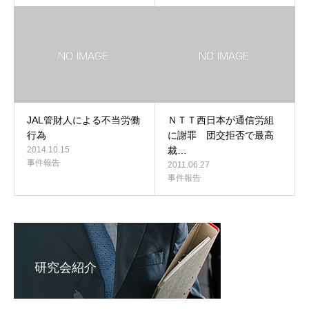
JAL管財人による不当労働
ＮＴＴ西日本が通信労組
行為
に謝罪 団交拒否で最高
2014.10.15
裁…
事件報告
2011.06.27
事件報告
研究会紹介