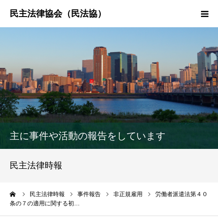
HOME
民法協とは
民主法律時報
決議・声明・意見書
主に事件や活動の報告をしています
研究会紹介
民主法律時報
ーム
民主法律時報
事件報告
非正規雇用
労働者派遣法第４０
条の７の適用に関する初…