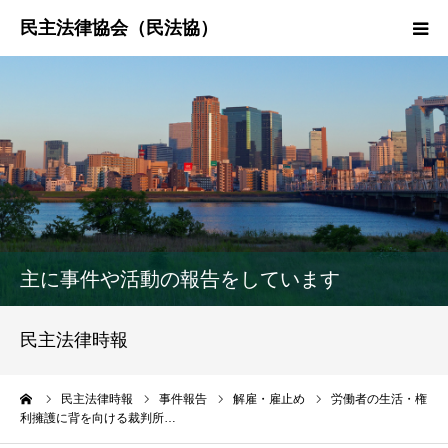
HOME
民法協とは
民主法律時報
決議・声明・意見書
主に事件や活動の報告をしています
研究会紹介
民主法律時報
ーム
民主法律時報
事件報告
解雇・雇止め
労働者の生活・権
利擁護に背を向ける裁判所…