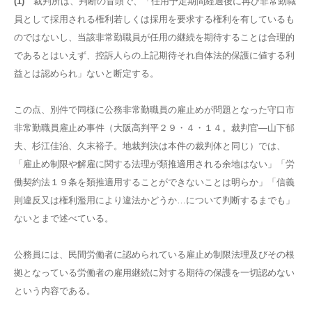
(1)
裁判所は、判断の冒頭で、「任用予定期間経過後に再び非常勤職
員として採用される権利若しくは採用を要求する権利を有しているも
のではないし、当該非常勤職員が任用の継続を期待することは合理的
であるとはいえず、控訴人らの上記期待それ自体法的保護に値する利
益とは認められ」ないと断定する。
この点、別件で同様に公務非常勤職員の雇止めが問題となった守口市
非常勤職員雇止め事件（大阪高判平２９・４・１４。裁判官―山下郁
夫、杉江佳治、久末裕子。地裁判決は本件の裁判体と同じ）では、
「雇止め制限や解雇に関する法理が類推適用される余地はない」「労
働契約法１９条を類推適用することができないことは明らか」「信義
則違反又は権利濫用により違法かどうか…について判断するまでも」
ないとまで述べている。
公務員には、民間労働者に認められている雇止め制限法理及びその根
拠となっている労働者の雇用継続に対する期待の保護を一切認めない
という内容である。