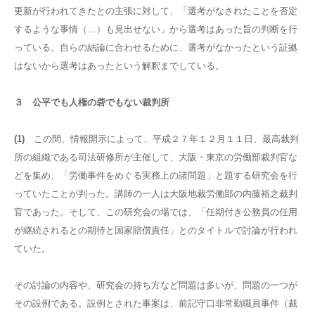
更新が行われてきたとの主張に対して、「選考がなされたことを否定
するような事情（…）も見出せない」から選考はあった旨の判断を行
っている。自らの結論に合わせるために、選考がなかったという証拠
はないから選考はあったという解釈までしている。
３ 公平でも人権の砦でもない裁判所
(1)
この間、情報開示によって、平成２７年１２月１１日、最高裁判
所の組織である司法研修所が主催して、大阪・東京の労働部裁判官な
どを集め、「労働事件をめぐる実務上の諸問題」と題する研究会を行
っていたことが判った。講師の一人は大阪地裁労働部の内藤裕之裁判
官であった。そして、この研究会の場では、「任期付き公務員の任用
が継続されるとの期待と国家賠償責任」とのタイトルで討論が行われ
ていた。
その討論の内容や、研究会の持ち方など問題は多いが、問題の一つが
その設例である。設例とされた事案は、前記守口非常勤職員事件（裁