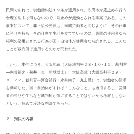
民間であれば、労働契約法１９条が適用され、吹田市が雇止めを行う
合理的理由は何もないので、雇止めが無効とされる事案である。この
事案について、非正規公務員も、民間労働者と同じように、その仕事
に誇りを持ち、その仕事で生計を立てているのに、民間の使用者なら
権利の濫用とされる行為が国・自治体が使用者なら許される、こんな
ことが裁判所で通用するのかが問われた。
しかし、本件につき、大阪地裁（大阪地判平２８･１０･１２。裁判官
―内藤裕之・菊井一夫・新城博士）、大阪高裁（大阪高判平２９・
８・２２。裁判官―河合裕行・永井尚子・丸山徹）は、労働者の請求
を棄却した。国・自治体がすれば「こんなこと」も通用するし、労働
者の誇りや生活など裁判所が気にすることではないから考慮もしない
という、極めて冷淡な判決であった。
２ 判決の内容