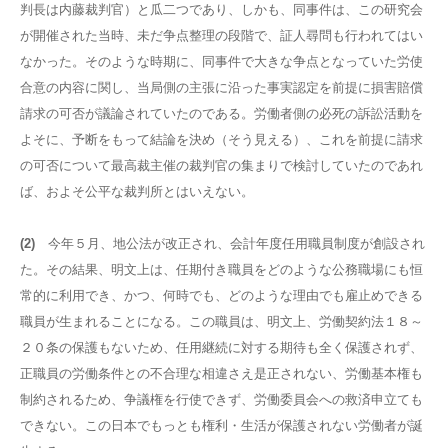
判長は内藤裁判官）と瓜二つであり、しかも、同事件は、この研究会
が開催された当時、未だ争点整理の段階で、証人尋問も行われてはい
なかった。そのような時期に、同事件で大きな争点となっていた労使
合意の内容に関し、当局側の主張に沿った事実認定を前提に損害賠償
請求の可否が議論されていたのである。労働者側の必死の訴訟活動を
よそに、予断をもって結論を決め（そう見える）、これを前提に請求
の可否について最高裁主催の裁判官の集まりで検討していたのであれ
ば、およそ公平な裁判所とはいえない。
(2)
今年５月、地公法が改正され、会計年度任用職員制度が創設され
た。その結果、明文上は、任期付き職員をどのような公務職場にも恒
常的に利用でき、かつ、何時でも、どのような理由でも雇止めできる
職員が生まれることになる。この職員は、明文上、労働契約法１８～
２０条の保護もないため、任用継続に対する期待も全く保護されず、
正職員の労働条件との不合理な相違さえ是正されない、労働基本権も
制約されるため、争議権を行使できず、労働委員会への救済申立ても
できない。この日本でもっとも権利・生活が保護されない労働者が誕