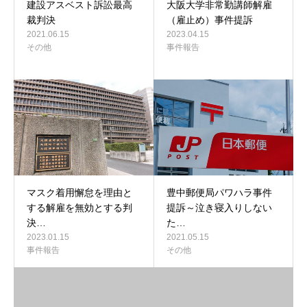
建設アスベスト訴訟最高
大阪大学非常勤講師解雇
裁判決
（雇止め）事件提訴
2021.06.15
2023.04.15
その他
事件報告
マスク着用懈怠を理由と
豊中郵便局パワハラ事件
する解雇を無効とする判
提訴～泣き寝入りしない
決…
た…
2023.01.15
2021.05.15
事件報告
その他