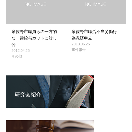
泉佐野市職員らの一方的
泉佐野市職労不当労働行
な一律給与カットに対し
為救済申立
公…
2013.06.25
事件報告
2012.04.25
その他
研究会紹介