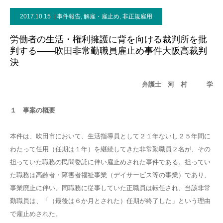
2017.10.15
事件報告
,
解雇・雇止め
,
非正規雇用
労働者の生活・権利擁護に背を向ける裁判所を批
判する――吹田非常勤職員雇止め事件大阪高裁判
決
弁護士 河 村 学
１ 事案の概要
本件は、吹田市において、生活指導員として２１年ないし２５年間に
わたって任用（任期は１年）を継続してきた非常勤職員２名が、その
担っていた職務の民間委託に伴い雇止めされた事件である。担ってい
た職務は高齢者・障害者福祉事業（デイサービス等の事業）であり、
事業廃止に伴い、同職務に従事していた正職員は転任され、当該非常
勤職員は、「（最後は６か月とされた）任期が終了した」という理由
で雇止めされた。