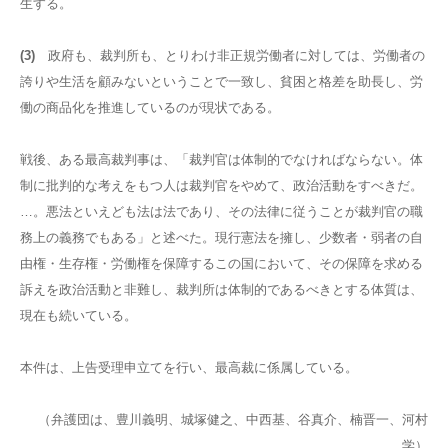
生する。
(3)
政府も、裁判所も、とりわけ非正規労働者に対しては、労働者の
誇りや生活を顧みないということで一致し、貧困と格差を助長し、労
働の商品化を推進しているのが現状である。
戦後、ある最高裁判事は、「裁判官は体制的でなければならない。体
制に批判的な考えをもつ人は裁判官をやめて、政治活動をすべきだ。
…。悪法といえども法は法であり、その法律に従うことが裁判官の職
務上の義務でもある」と述べた。現行憲法を擁し、少数者・弱者の自
由権・生存権・労働権を保障するこの国において、その保障を求める
訴えを政治活動と非難し、裁判所は体制的であるべきとする体質は、
現在も続いている。
本件は、上告受理申立てを行い、最高裁に係属している。
（弁護団は、豊川義明、城塚健之、中西基、谷真介、楠晋一、河村
学）