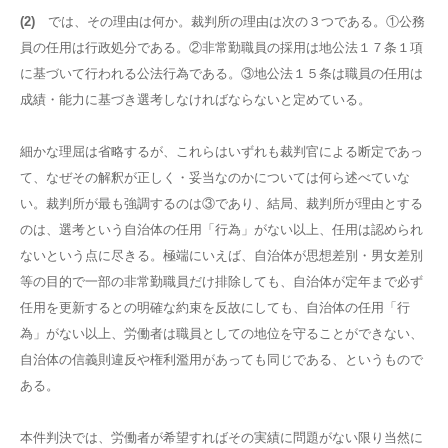
(2)
では、その理由は何か。裁判所の理由は次の３つである。①公務
員の任用は行政処分である。②非常勤職員の採用は地公法１７条１項
に基づいて行われる公法行為である。③地公法１５条は職員の任用は
成績・能力に基づき選考しなければならないと定めている。
細かな理屈は省略するが、これらはいずれも裁判官による断定であっ
て、なぜその解釈が正しく・妥当なのかについては何ら述べていな
い。裁判所が最も強調するのは③であり、結局、裁判所が理由とする
のは、選考という自治体の任用「行為」がない以上、任用は認められ
ないという点に尽きる。極端にいえば、自治体が思想差別・男女差別
等の目的で一部の非常勤職員だけ排除しても、自治体が定年まで必ず
任用を更新するとの明確な約束を反故にしても、自治体の任用「行
為」がない以上、労働者は職員としての地位を守ることができない、
自治体の信義則違反や権利濫用があっても同じである、というもので
ある。
本件判決では、労働者が希望すればその実績に問題がない限り当然に