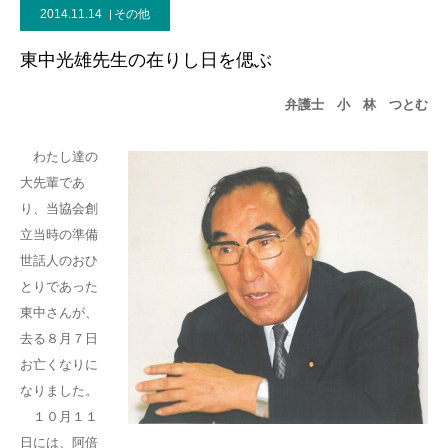
2014.11.14
その他
東中光雄先生の在りし日を偲ぶ
弁護士 小 林 つとむ
わたし達の
大先輩であ
り、当協会創
立当時の準備
世話人のおひ
とりであった
東中さんが、
去る８月７日
お亡くなりに
なりました。
１０月１１
日には、阿倍