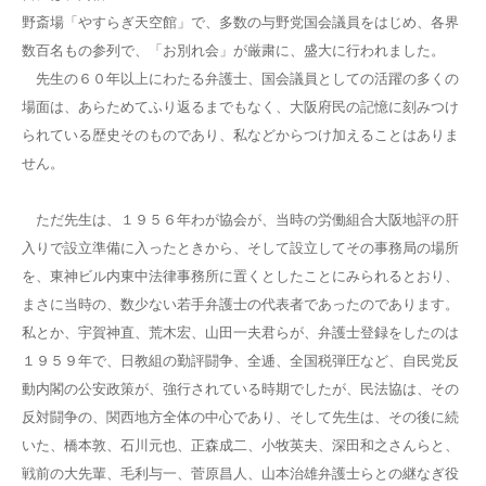
野斎場「やすらぎ天空館」で、多数の与野党国会議員をはじめ、各界
数百名もの参列で、「お別れ会」が厳粛に、盛大に行われました。
先生の６０年以上にわたる弁護士、国会議員としての活躍の多くの
場面は、あらためてふり返るまでもなく、大阪府民の記憶に刻みつけ
られている歴史そのものであり、私などからつけ加えることはありま
せん。
ただ先生は、１９５６年わが協会が、当時の労働組合大阪地評の肝
入りで設立準備に入ったときから、そして設立してその事務局の場所
を、東神ビル内東中法律事務所に置くとしたことにみられるとおり、
まさに当時の、数少ない若手弁護士の代表者であったのであります。
私とか、宇賀神直、荒木宏、山田一夫君らが、弁護士登録をしたのは
１９５９年で、日教組の勤評闘争、全逓、全国税弾圧など、自民党反
動内閣の公安政策が、強行されている時期でしたが、民法協は、その
反対闘争の、関西地方全体の中心であり、そして先生は、その後に続
いた、橋本敦、石川元也、正森成二、小牧英夫、深田和之さんらと、
戦前の大先輩、毛利与一、菅原昌人、山本治雄弁護士らとの継なぎ役