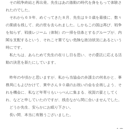
その戦争終結と再出発。先生はあの激動の時代を身をもって体験さ
れたのでした。
それから６９年、めぐってきた８月、先生は９０歳を最後に、数々
の業績を残して、此の世を去られました。しかもこの国は再び、戦争
を知らず、戦後レジーム（体制）の一掃を信条とするグループが、内
閣を支配するという、それこそ嘗てない危険な政治状況にあるという
時にです。
私たちは、あらためて先生の在りし日を思い、その委託に応える活
動の決意を新たにしています。
昨年の今頃かと思いますが、私から当協会の弁護士の何名かと、事
務局にもよびかけて、東中さん９０歳のお祝いの会を企画しよう、そ
れを機会に、私など年寄りもいっぺんに集まる、祝賀の宴としてく
れ、などと申していたのですが、残念ながら間に合いませんでした。
どうか先生、安らかにお眠り下さい。
長い間、本当に有難うございました。