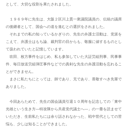
として、大切な役割を果たされました。
１９６９年に先生は、大阪２区川上貫一衆議院議員の、伝統の議席
の後継者として、国会への道を進むとの選択をされました。
それまでの私の知っているかぎりの、先生の弁護士活動は、党派を
こえて、弁護士はもち論、裁判官の目からも、敬服に値するものとし
て扱われていたと記憶しています。
吹田、枚方事件をはじめ、私も参加していた大証労組刑事、民事事
件、毎日放送労組弾圧事件などでの真剣な先生の弁護活動を忘れるこ
とができません。
まさに私たちにとっては、師であり、兄であり、畏敬すべき先輩で
ありました。
今回あらためて、先生の国会議員引退１０周年を記念しての「東中
光雄という生き方―特攻隊から共産党代議士へ―」の一冊を読ませて
いただき、生前私たちには余り話されなかった、戦中世代としての苦
悩も、少しは知ることができました。