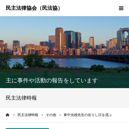
HOME
民法協とは
民主法律時報
決議・声明・意見書
主に事件や活動の報告をしています
研究会紹介
民主法律時報
ーム
民主法律時報
その他
東中光雄先生の在りし日を偲ぶ