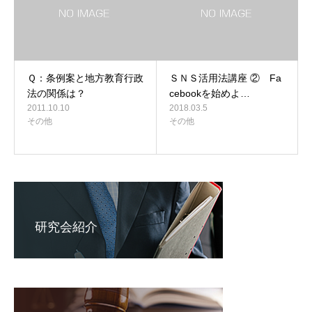
Ｑ：条例案と地方教育行政
ＳＮＳ活用法講座 ② Fa
法の関係は？
cebookを始めよ…
2011.10.10
2018.03.5
その他
その他
研究会紹介