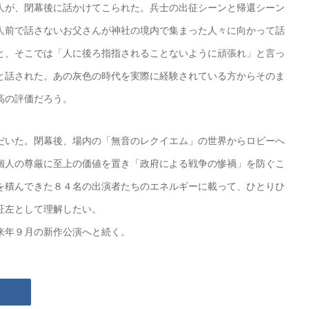
人が、閉幕後に話かけてこられた。兵士の出征シーンと帰還シーン
人前で話さないお父さんが神社の境内で集まった人々に向かって話
と、そこでは「人に後ろ指指されることないように頑張れ」と言っ
と話された。あの灰色の時代を実際に経験されている方からそのま
高の評価だろう。
だいた。閉幕後、場内の「無音のレクイエム」の世界からロビーへ
個人の尊厳に至上の価値を置き「政府による戦争の惨禍」を防ぐこ
を積んできた８４名の出演者たちのエネルギーに載って、ひとりひ
証左として理解したい。
来年９月の新作公演へと続く。