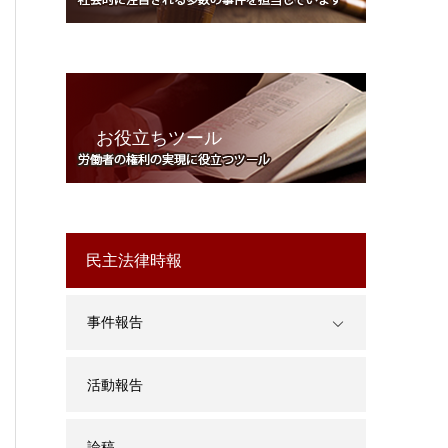
お役立ちツール
民主法律時報
事件報告
活動報告
論稿