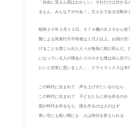
「自由に笑えん国はおかしい。それだけは分かる
るもん、みんなアホやあ！」主人公である活動弁
昭和２０年３月１３日、２７４機のＢ２９から投
襲による死者行方不明者は１万人以上。お国の言
げることを禁じられた人々が無為に焼け死んだ。
になっている人の懐あたりの小さな塊は赤ん坊で
たいと切実に思いました」。クライマックスは本
この時代に生まれて 声を上げずにいるのなら
この時代に生まれて 子どもたちに何を誇るのか
国が時代を作るなら 国を作るのは人のはず
青い空にも暗い闇にも 人は時代を変えられる