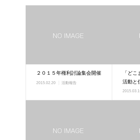
２０１５年権利討論集会開催
「どこ
活動と
2015.02.20
活動報告
学習交
2015.03.1