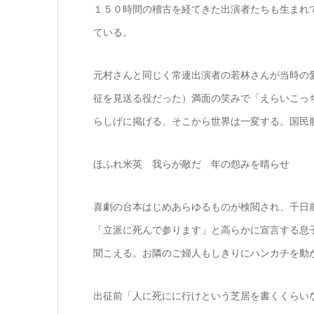
１５０時間の稽古を経てきた出演者たちも生まれ
ている。
元村さんと同じく常連出演者の若林さんが当時の
征を見送る役だった）満面の笑みで「えらいこっ
らしげに掲げる、そこから世界は一変する。国民
ほふれ米英 我らが敵だ 年の怨みを晴らせ
喜劇の台本はじめあらゆるものが検閲され、千日
「立派に死んで参ります」と高らかに宣言する息
聞こえる。お隣のご婦人もしきりにハンカチを動
出征前「人に死にに行けという芝居を書くくらい