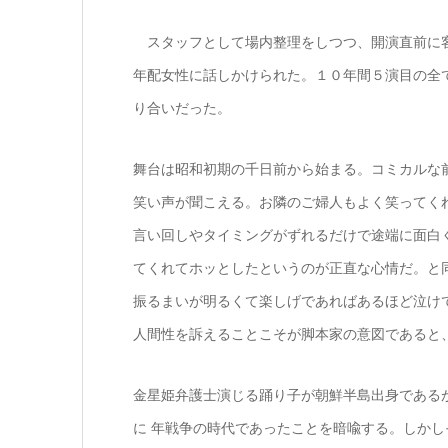
スタッフとして場内整理をしつつ、開演直前に客
年配女性に話しかけられた。１０年間５演目の全
り合いだった。
舞台は昭和初期の千日前から始まる。コミカルな
笑い声が聞こえる。お隣のご婦人もよく笑ってく
言い回しやタイミングがずれるだけで途端に面白
てくれてホッとしたというのが正直な心情だ。と
振るまいが明るくて楽しげであればあるほど泣け
人間性を訴えることこそが脚本家の意図であると
金星姫弁護士演じる踊り子が朝鮮半島出身である
に 年戦争の時代であったことを暗喩する。しか