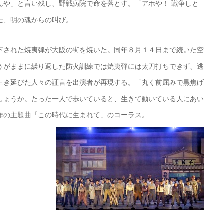
んや」と言い残し、野戦病院で命を落とす。「アホや！ 戦争しと
士、明の魂からの叫び。
下された焼夷弾が大阪の街を焼いた。同年８月１４日まで続いた空
うがままに繰り返した防火訓練では焼夷弾には太刀打ちできず、逃
生き延びた人々の証言を出演者が再現する。「丸く前屈みで黒焦げ
しょうか。たった一人で歩いていると、生きて動いている人にあい
作の主題曲「この時代に生まれて」のコーラス。