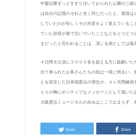
中盤以降ずっとすすり泣いておられたお隣のご婦
は自分の記憶のそれと全く同じだったと。普段は
していたのが珍しくその光景をよく覚えているこ
ていた祖母が後で泣いていたことなどをとつとつ
まだったと言われることは、演じる側としては最
４日間８公演に３０００名を超える方に観劇いた
出て来られたお客さんたちの顔は一様に明るい。
とを宣言した日本国憲法の理念が、４ヶ月間練習
とりの胸にポジティブなメッセージとして届いた
大阪憲法ミュージカルの歩みはここで止まらず、
Tweet
Share