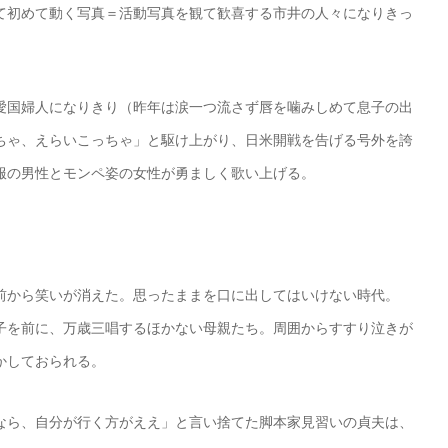
て初めて動く写真＝活動写真を観て歓喜する市井の人々になりきっ
愛国婦人になりきり（昨年は涙一つ流さず唇を噛みしめて息子の出
ちゃ、えらいこっちゃ」と駆け上がり、日米開戦を告げる号外を誇
服の男性とモンペ姿の女性が勇ましく歌い上げる。
前から笑いが消えた。思ったままを口に出してはいけない時代。
子を前に、万歳三唱するほかない母親たち。周囲からすすり泣きが
かしておられる。
なら、自分が行く方がええ」と言い捨てた脚本家見習いの貞夫は、