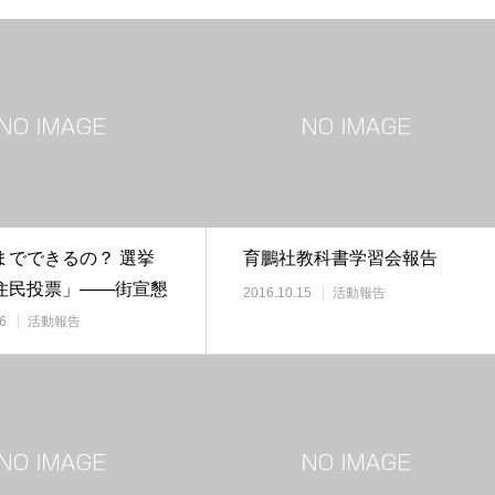
までできるの？ 選挙
育鵬社教科書学習会報告
住民投票」――街宣懇
2016.10.15
活動報告
流会のご報…
6
活動報告