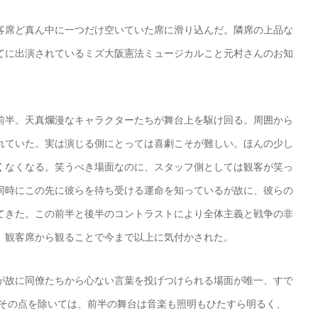
席ど真ん中に一つだけ空いていた席に滑り込んだ。隣席の上品な
てに出演されているミズ大阪憲法ミュージカルこと元村さんのお知
前半。天真爛漫なキャラクターたちが舞台上を駆け回る。周囲から
れていた。実は演じる側にとっては喜劇こそが難しい。ほんの少し
くなくなる。笑うべき場面なのに、スタッフ側としては観客が笑っ
同時にこの先に彼らを待ち受ける運命を知っているが故に、彼らの
てきた。この前半と後半のコントラストにより全体主義と戦争の非
、観客席から観ることで今まで以上に気付かされた。
が故に同僚たちから心ない言葉を投げつけられる場面が唯一、すで
しその点を除いては、前半の舞台は音楽も照明もひたすら明るく、