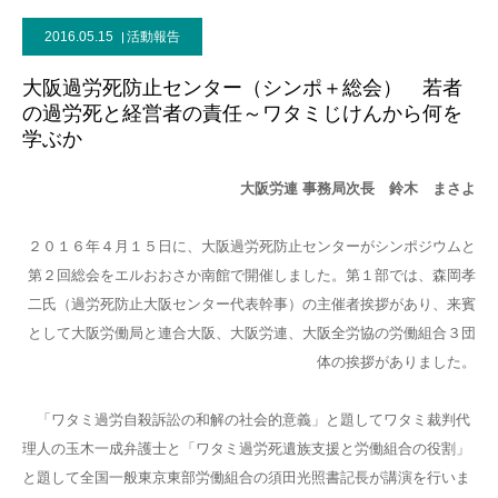
2016.05.15
活動報告
大阪過労死防止センター（シンポ＋総会） 若者
の過労死と経営者の責任～ワタミじけんから何を
学ぶか
大阪労連 事務局次長 鈴木 まさよ
２０１６年４月１５日に、大阪過労死防止センターがシンポジウムと
第２回総会をエルおおさか南館で開催しました。第１部では、森岡孝
二氏（過労死防止大阪センター代表幹事）の主催者挨拶があり、来賓
として大阪労働局と連合大阪、大阪労連、大阪全労協の労働組合３団
体の挨拶がありました。
「ワタミ過労自殺訴訟の和解の社会的意義」と題してワタミ裁判代
理人の玉木一成弁護士と「ワタミ過労死遺族支援と労働組合の役割」
と題して全国一般東京東部労働組合の須田光照書記長が講演を行いま