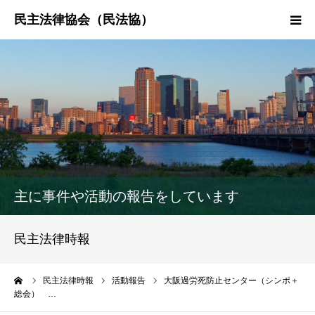
HOME
民法協とは
民主法律時報
決議・声明・意見書
主に事件や活動の報告をしています
研究会紹介
民主法律時報
ーム
民主法律時報
活動報告
大阪過労死防止センター（シンポ＋
総会） …