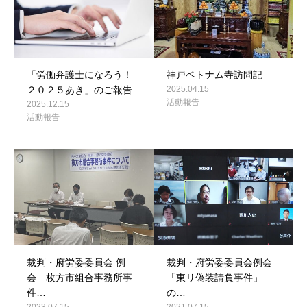
「労働弁護士になろう！
神戸ベトナム寺訪問記
２０２５あき」のご報告
2025.04.15
活動報告
2025.12.15
活動報告
裁判・府労委委員会 例
裁判・府労委委員会例会
会 枚方市組合事務所事
「東リ偽装請負事件」
件…
の…