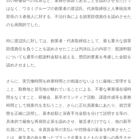
日の研修会への出席など、業務が原因であることを認めさせるだけで
はなく、ワタミグループの創業者の渡辺氏、代表取締役と人事統括本
部長の３者個人に対する、不法行為による損害賠償責任を認めさせた
のも画期的でした。
特に渡辺氏に対しては、創業者・代表取締役として、最も重大な損害
賠償責任を負うことを認めさせたことは判決以上の内容で、慰謝料額
についても通常の慰謝料金額を超える、懲罰的要素を考慮した金額を
認めさせました。
さらに、実労働時間を終業時間との相違がないように厳格に管理する
こと、勤務地と居宅地が離れていることによる、不要な事業場在場時
間をなくすこと、研修会、新卒ボランティア活動、課題作成等を業務
時間として残業代を支払うこと、さらに正社員募集にあたり、就労実
態を正確に説明し、基本給額と深夜手当金額を分けて説明する等の、
具体的で厳格な再発防止策を認めさせ、被災者だけでなく、他の新卒
社員に対しても、全員賃金等の支払いや控除金の返金を約束させたこ
とは、被災者の命を奪ったブラック企業をまともな企業への再生させ