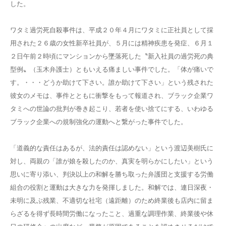
した。
ワタミ過労死自殺事件は、平成２０年４月にワタミに正社員として採
用された２６歳の女性新卒社員が、５月には精神疾患を発症、６月１
２日午前２時頃にマンションから墜落死した〝新入社員の過労死の典
型例〟（玉木弁護士）ともいえる痛ましい事件でした。「体が痛いで
す。・・・どうか助けて下さい。誰か助けて下さい」という残された
彼女のメモは、事件とともに衝撃をもって報道され、ブラック企業ワ
タミへの世論の批判が巻き起こり、若者を使い捨てにする、いわゆる
ブラック企業への規制強化の運動へと繋がった事件でした。
「道義的な責任はあるが、法的責任は認めない」という渡辺美樹氏に
対し、両親の「誰が娘を殺したのか、真実を明らかにしたい」という
思いに寄り添い、判決以上の和解を勝ち取った弁護団と支援する労働
組合の役割と運動は大きな力を発揮しました。和解では、連日深夜・
未明に及ぶ残業、不適切な社宅（遠距離）のため終業後も店内に留ま
らざるを得ず長時間労働になったこと、過重な調理作業、終業後や休