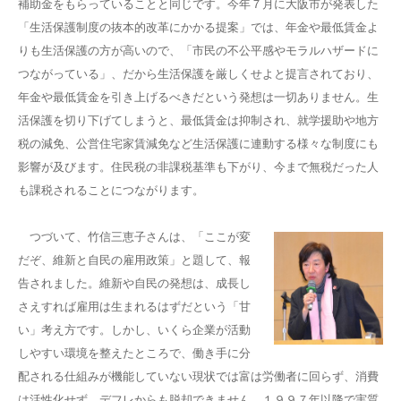
補助金をもらっていることと同じです。今年７月に大阪市が発表した
「生活保護制度の抜本的改革にかかる提案」では、年金や最低賃金よ
りも生活保護の方が高いので、「市民の不公平感やモラルハザードに
つながっている」、だから生活保護を厳しくせよと提言されており、
年金や最低賃金を引き上げるべきだという発想は一切ありません。生
活保護を切り下げてしまうと、最低賃金は抑制され、就学援助や地方
税の減免、公営住宅家賃減免など生活保護に連動する様々な制度にも
影響が及びます。住民税の非課税基準も下がり、今まで無税だった人
も課税されることにつながります。
つづいて、竹信三恵子さんは、「ここが変
だぞ、維新と自民の雇用政策」と題して、報
告されました。維新や自民の発想は、成長し
さえすれば雇用は生まれるはずだという「甘
い」考え方です。しかし、いくら企業が活動
しやすい環境を整えたところで、働き手に分
配される仕組みが機能していない現状では富は労働者に回らず、消費
は活性化せず、デフレからも脱却できません。１９９７年以降で実質