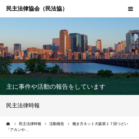
HOME
民法協とは
民主法律時報
決議・声明・意見書
主に事件や活動の報告をしています
研究会紹介
民主法律時報
ーム
民主法律時報
活動報告
働き方ネット大阪第１７回つどい
「アカンや…