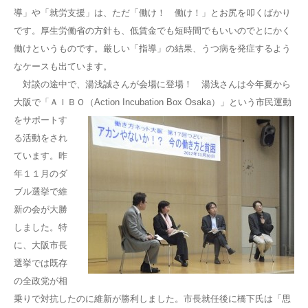
導」や「就労支援」は、ただ「働け！ 働け！」とお尻を叩くばかり
です。厚生労働省の方針も、低賃金でも短時間でもいいのでとにかく
働けというものです。厳しい「指導」の結果、うつ病を発症するよう
なケースも出ています。
対談の途中で、湯浅誠さんが会場に登場！ 湯浅さんは今年夏から
大阪で「ＡＩＢＯ（Action Incubation Box
Osaka）」という市民運動
をサポートす
る活動をされ
ています。昨
年１１月のダ
ブル選挙で維
新の会が大勝
しました。特
に、大阪市長
選挙では既存
の全政党が相
乗りで対抗したのに維新が勝利しました。市長就任後に橋下氏は「思