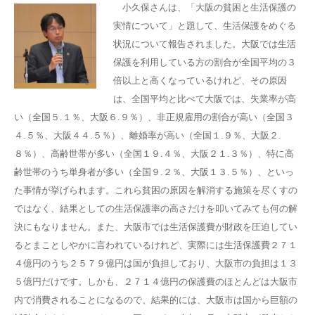
小久保さんは、「大阪の貧困と生活保護の
実情について」と題して、生活保護をめぐる
状況について報告されました。大阪では生活
保護を利用している方の割合が全国平均の３
倍以上と高くなっているけれど、その原因
は、全国平均と比べて大阪では、失業率が高
い（全国５.１％、大阪６.９％）、非正規雇用の割合が高い（全国３
４.５％、大阪４４.５％）、離婚率が高い（全国１.９％、大阪２.
８％）、高齢世帯が多い（全国１９.４％、大阪２１.３％）、特に高
齢世帯のうち単身者が多い（全国９.２％、大阪１３.５％）、といっ
た事情が挙げられます。これら貧困の原因を解消する施策を尽くすの
ではなく、結果としての生活保護率の高さだけを叩いてみても何の解
決にもなりません。また、大阪市では生活保護費が財政を圧迫してい
るとまことしやかに言われているけれど、実際には生活保護費２７１
４億円のうち２５７９億円は国が負担しており、大阪市の負担は１３
５億円だけです。しかも、２７１４億円の保護費のほとんどは大阪市
内で消費されることになるので、結果的には、大阪市は国から巨額の