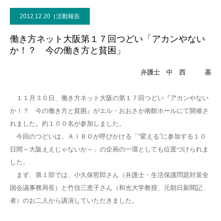
2012.12.20
活動報告
働き方ネット大阪第１７回つどい「アカンやない
か！？ 今の働き方と貧困」
弁護士 中 西 基
１１月３０日、働き方ネット大阪の第１７回つどい『アカンやない
か！？ 今の働き方と貧困』がエル・おおさか南館ホールにて開催さ
れました。約１００名が参加しました。
今回のつどいは、ＡＩＢＯが呼びかける「“変える”に参加する１０
日間～大阪ええじゃないか～」の企画の一環としても位置づけられま
した。
まず、第１部では、小久保哲郎さん（弁護士・生活保護問題対策全
国会議事務局長）と竹信三恵子さん（和光大学教授、元朝日新聞記
者）のお二人から講演していただきました。