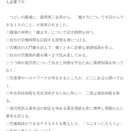
も必要です。
つどいの最後に、森岡孝二会長から、「働き方について今日からで
きる１０のこと」が発表されました。
◇職場の仲間と「働き方」について話す時間を持つ。
◇自分の労働時間を記録する習慣を身につける。
◇労働法の入門書を読んで、働くときに必要な基礎知識を学ぶ。
◇自分の労働契約書を隅々まで読み直してみる。
◇うつ病や過労死について自分と同僚を守るために基礎知識を持って
おく。
◇労基署やハローワークが何をするところか、どこにあるか調べてお
く。
◇年次有給休暇を完全消化するために年に一、二度は連続休暇を取
る。
◇過労死防止基本法の制定を求める署名用紙を常に携帯し周囲の人に
署名を訴える。
◇労働相談ができるＰＯＳＳＥを教えたり、「ユニオンに入ろうよ」