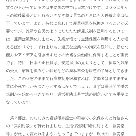
賃金が下がっているのは主要国の中では日本だけです。２００２年か
らの戦後最長といわれるいざなぎ越え景気のときにも人件費比率は低
下しています。また、時代に合わせて産業構造を転換させることが必
要ですが、維新や自民のようにただただ解雇規制を緩和するだけで
は、雇用は流動化しません。失業が増えて生活保護を利用する人が増
えるばかりです。それよりも、過度な企業への拘束を緩和し、新たな
能力やアイデアを引き出すだけの余裕を労働者に保障することが重要
です。特に、日本の正社員は、安定雇用の見返りとして、恒常的残業
の受入、家庭を顧みない転勤などの滅私奉公を暗黙の了解としてきま
した。この状態のままで解雇規制を緩和すれば、労働者はますます企
業に必死でしがみつこうとするばかりでしょう。まずは長時間労働の
規制から始めるべきであり、過労死防止基本法の制定がとても重要に
なっています。
第２部は、おなじみの岩城穣弁護士の司会で小久保さんと竹信さん
の「真剣対談」が行われました。生活保護利用者に対する「就労指
導」が厳しく言われるようになってきていますが、現状の「就労指