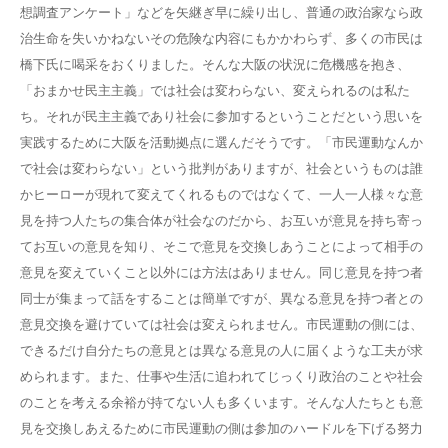
想調査アンケート」などを矢継ぎ早に繰り出し、普通の政治家なら政
治生命を失いかねないその危険な内容にもかかわらず、多くの市民は
橋下氏に喝采をおくりました。そんな大阪の状況に危機感を抱き、
「おまかせ民主主義」では社会は変わらない、変えられるのは私た
ち。それが民主主義であり社会に参加するということだという思いを
実践するために大阪を活動拠点に選んだそうです。「市民運動なんか
で社会は変わらない」という批判がありますが、社会というものは誰
かヒーローが現れて変えてくれるものではなくて、一人一人様々な意
見を持つ人たちの集合体が社会なのだから、お互いが意見を持ち寄っ
てお互いの意見を知り、そこで意見を交換しあうことによって相手の
意見を変えていくこと以外には方法はありません。同じ意見を持つ者
同士が集まって話をすることは簡単ですが、異なる意見を持つ者との
意見交換を避けていては社会は変えられません。市民運動の側には、
できるだけ自分たちの意見とは異なる意見の人に届くような工夫が求
められます。また、仕事や生活に追われてじっくり政治のことや社会
のことを考える余裕が持てない人も多くいます。そんな人たちとも意
見を交換しあえるために市民運動の側は参加のハードルを下げる努力