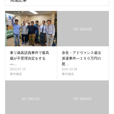
関連記事
東リ偽装請負事件で最高
奈良・アドヴァンス違法
裁が不受理決定をする
派遣事件―１５０万円の
―…
慰…
2022.07.15
2011.10.26
事件報告
事件報告