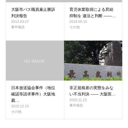
大阪市バス職員雇止勝訴
育児休業取得による昇給
判決報告
抑制を 違法と判断 ――…
2012.03.27
2019.05.15
事件報告
その他
日本放送協会事件（地位
非正規格差の実態をみな
確認等請求事件）大阪地
い不当判決 ―― 大阪医…
裁…
2020.11.15
事件報告
2015.12.15
その他