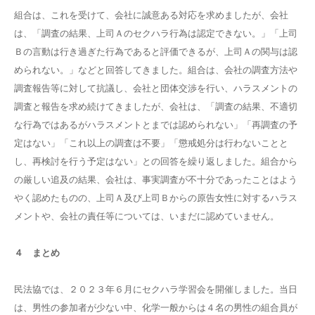
組合は、これを受けて、会社に誠意ある対応を求めましたが、会社
は、「調査の結果、上司Ａのセクハラ行為は認定できない。」「上司
Ｂの言動は行き過ぎた行為であると評価できるが、上司Ａの関与は認
められない。」などと回答してきました。組合は、会社の調査方法や
調査報告等に対して抗議し、会社と団体交渉を行い、ハラスメントの
調査と報告を求め続けてきましたが、会社は、「調査の結果、不適切
な行為ではあるがハラスメントとまでは認められない」「再調査の予
定はない」「これ以上の調査は不要」「懲戒処分は行わないことと
し、再検討を行う予定はない」との回答を繰り返しました。組合から
の厳しい追及の結果、会社は、事実調査が不十分であったことはよう
やく認めたものの、上司Ａ及び上司Ｂからの原告女性に対するハラス
メントや、会社の責任等については、いまだに認めていません。
４ まとめ
民法協では、２０２３年６月にセクハラ学習会を開催しました。当日
は、男性の参加者が少ない中、化学一般からは４名の男性の組合員が