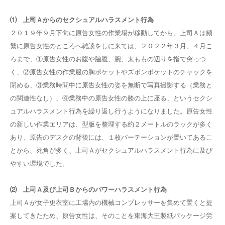
⑴ 上司Ａからのセクシュアルハラスメント行為
２０１９年９月下旬に原告女性の作業場が移動してから、上司Ａは頻
繁に原告女性のところへ雑談をしに来ては、２０２２年３月、４月こ
ろまで、①原告女性のお腹や脇腹、腕、太ももの辺りを指で突っつ
く、②原告女性の作業服の胸ポケットやズボンポケットのチャックを
閉める、③業務時間中に原告女性の姿を無断で写真撮影する（業務と
の関連性なし）、④業務中の原告女性の膝の上に座る、というセクシ
ュアルハラスメント行為を繰り返し行うようになりました。原告女性
の新しい作業エリアは、型版を整理する約２メートルのラックが多く
あり、原告のデスクの背後には、１枚パーテーションが置いてあるこ
とから、死角が多く、上司Ａがセクシュアルハラスメント行為に及び
やすい環境でした。
⑵ 上司Ａ及び上司Ｂからのパワーハラスメント行為
上司Ａが女子更衣室に工場内の機械コンプレッサーを集めて置くと提
案してきたため、原告女性は、そのことを東海大王製紙パッケージ労