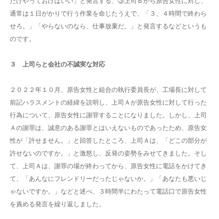
だけやっておけばいい」と発言する、③上司Ｂから原告女性に対し、
通常は１日がかりで行う作業を命じたうえで、「３、４時間で終わら
せろ。」「やらないのなら、仕事放棄だ。」と発言するなどというも
のです。
３ 上司らと会社の不誠実な対応
２０２２年１０月、原告女性と組合の執行委員長が、工場長に対して
前記ハラスメントの経緯を説明し、上司Ａが原告女性に対して行った
行為について、原告女性に謝罪することになりました。しかし、上司
Ａの謝罪は、誠意のある謝罪とはいえないものであったため、原告女
性が「許せません。」と回答したところ、上司Ａは、「どこの部分が
許せないのですか。」と激怒し、反発の姿勢をみせてきました。そし
て、上司Ａは、謝罪の場が終わってから、原告女性に電話をかけてき
て、「あんなにフレンドリーだったじゃないか。」「あなたも悪いじ
ゃないですか。」などと述べ、３時間半にわたって電話口で原告女性
を責める発言を繰り返しました。