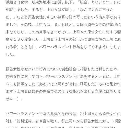
働組合（化学一般東海地本に加盟。以下、「組合」といいます。）に
相談しました。すると、上司Ａは立腹し、「なんで組合に言うん
だ。」などと原告女性にすごい剣幕で詰め寄ったという出来事があり
ました。その後、上司Ａは、３か月ほど、１回も原告女性の作業場に
来なくなり、この出来事をきっかけに、上司Ａの原告女性に対する態
度が１８０度変わり、上司Ｂ（上司Ａの部下かつ原告女性の上司にあ
たる者）とともに、パワーハラスメント行為をしてくるようになりま
した。
原告女性がセクハラ行為について労働組合に相談したと解したため、
原告女性に対して自らパワーハラスメント行為をするとともに、上司
Ｂにも指示をした（あるいは上司Ｂがそれに呼応した）ものと思われ
ます（上司Ｂは自身の判断でそのような指示を出せる立場にはありま
せん。）。
パワーハラスメント行為の具体的な内容は、①上司Ａから原告女性に
対し「給料泥棒」と暴言を吐く、②上司Ｂから原告女性に対し「掃除