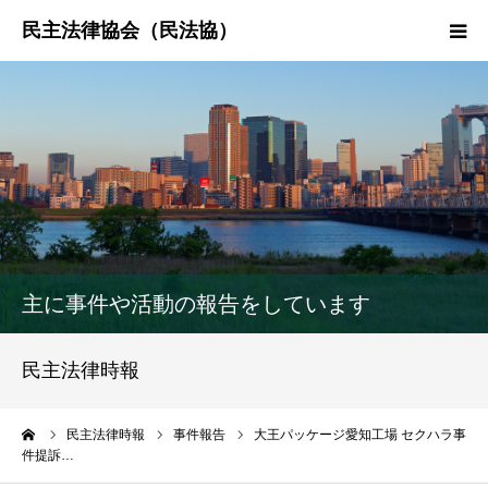
HOME
民法協とは
民主法律時報
決議・声明・意見書
主に事件や活動の報告をしています
研究会紹介
民主法律時報
ーム
民主法律時報
事件報告
大王パッケージ愛知工場 セクハラ事
件提訴…