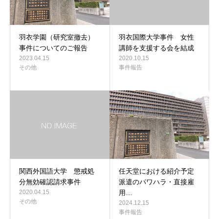
羽衣学園（研究室撤去）
羽衣国際大学事件 女性
事件についてのご報告
講師を支援する会を結成
2023.04.15
2020.10.15
その他
事件報告
関西外国語大学 懲戒処
任天堂における紹介予定
分無効確認請求事件
派遣のパワハラ・直接雇
2020.04.15
用…
その他
2024.12.15
事件報告