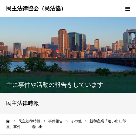
HOME
民法協とは
民主法律時報
決議・声明・意見書
主に事件や活動の報告をしています
研究会紹介
民主法律時報
ーム
民主法律時報
事件報告
その他
新和産業「追い出し部
屋」事件――「追い出…