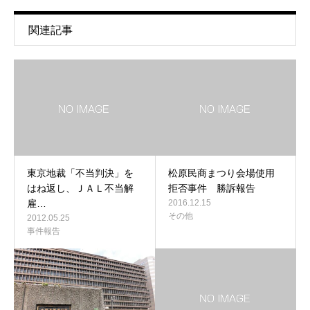
関連記事
東京地裁「不当判決」を
松原民商まつり会場使用
はね返し、ＪＡＬ不当解
拒否事件 勝訴報告
雇…
2016.12.15
その他
2012.05.25
事件報告