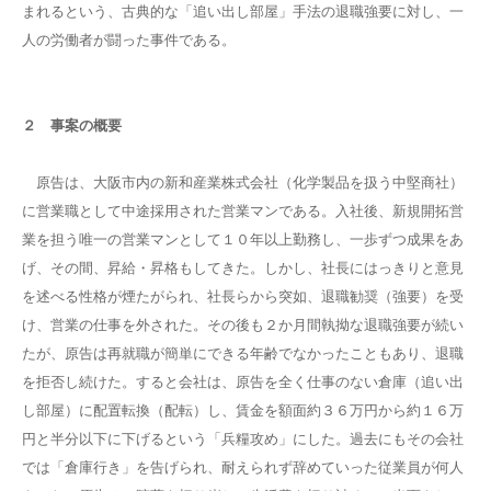
まれるという、古典的な「追い出し部屋」手法の退職強要に対し、一
人の労働者が闘った事件である。
２ 事案の概要
原告は、大阪市内の新和産業株式会社（化学製品を扱う中堅商社）
に営業職として中途採用された営業マンである。入社後、新規開拓営
業を担う唯一の営業マンとして１０年以上勤務し、一歩ずつ成果をあ
げ、その間、昇給・昇格もしてきた。しかし、社長にはっきりと意見
を述べる性格が煙たがられ、社長らから突如、退職勧奨（強要）を受
け、営業の仕事を外された。その後も２か月間執拗な退職強要が続い
たが、原告は再就職が簡単にできる年齢でなかったこともあり、退職
を拒否し続けた。すると会社は、原告を全く仕事のない倉庫（追い出
し部屋）に配置転換（配転）し、賃金を額面約３６万円から約１６万
円と半分以下に下げるという「兵糧攻め」にした。過去にもその会社
では「倉庫行き」を告げられ、耐えられず辞めていった従業員が何人