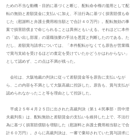
ための不当な動機・目的に基づくと断じ、配転命令権の濫用として配
転の無効と差額賃金に支払いに加え、不法行為に基づく損害賠償も命
じた（慰謝料と弁護士費用相当額とで合計４０万円）。配転無効の事
案で損害賠償まで命じられることは異例ともいえる。それほどに本件
の「追い出し部屋」の退職強要の手法を悪質と判断したのである。た
だし、差額賞与請求については、「本件配転がなくても原告が営業職
で賞与支給を受けるほどの査定を受けていたかどうかはわからない」
として認めず、この点は不満が残った。
会社は、大阪地裁の判決に従って差額賃金等を原告に支払いなが
ら、この内容を不満として大阪高裁に控訴した。原告も、賞与支払が
認められなかったこと等を理由として控訴した。
平成２５年４月２５日に出された高裁判決（第１４民事部・田中澄
夫裁判長）は、配転無効と差額賃金の支払いを維持した上で、不法行
為に基づく損害賠償額を増額した（慰謝料と弁護士費用相当額とで合
計６０万円）。さらに高裁判決は、一審で棄却されていた賞与請求に