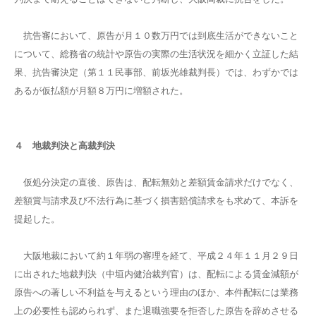
抗告審において、原告が月１０数万円では到底生活ができないこと
について、総務省の統計や原告の実際の生活状況を細かく立証した結
果、抗告審決定（第１１民事部、前坂光雄裁判長）では、わずかでは
あるが仮払額が月額８万円に増額された。
４ 地裁判決と高裁判決
仮処分決定の直後、原告は、配転無効と差額賃金請求だけでなく、
差額賞与請求及び不法行為に基づく損害賠償請求をも求めて、本訴を
提起した。
大阪地裁において約１年弱の審理を経て、平成２４年１１月２９日
に出された地裁判決（中垣内健治裁判官）は、配転による賃金減額が
原告への著しい不利益を与えるという理由のほか、本件配転には業務
上の必要性も認められず、また退職強要を拒否した原告を辞めさせる