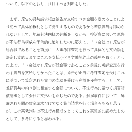
ついて、以下のとおり、注目すべき判断をした。
まず、原告の賞与請求権は被告が支給すべき金額を定めることによ
り初めて具体的権利として発生するものであるから差額賞与は認めら
れないとして、地裁判決同様の判断をしながら、控訴審において原告
が不法行為構成を予備的に追加したのに応えて、「（会社は）原告が
総合職であることを前提に、人事考課査定を行って具体的な支給額を
決定し支給日までにこれを支払うべき労働契約上の義務を負う」とし
た上で、「（会社が）原告が総合職であることを前提に考課査定を行
わず賞与を支給しなかったことは、原告が正当に考課査定を受けこれ
に基づいて算定された賞与の支給を受ける利益を侵害する」として、
差額賞与の約８割に相当する金額について、不法行為に基づく損害賠
償請求として会社に支払いを命じたのである。解雇事件において、解
雇された間の賃金請求だけでなく賞与請求を行う場合もあると思う
が、この高裁判決は不法行為構成をとってこれを実質的に認めたもの
として、参考になると思われる。