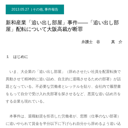
2013.05.27
その他
,
事件報告
新和産業「追い出し部屋」事件――「追い出し部
屋」配転について大阪高裁が断罪
弁護士 谷 真 介
１ はじめに
いま、大企業の「追い出し部屋」（辞めさせたい社員を配置転換で
異動させて精神的に追い詰め、自主的に退職させるための部署）が話
題となっている。不必要な労働者とレッテルを貼り、会社内で履歴書
をもって自分で受け入れ先部署を探させるなど、悪質な追い詰め方を
する企業も現れている。
本事件は、退職勧奨を拒否した労働者が、窓際（仕事のない部署）
に追いやられて賃金を半分以下に下げられ自分から辞めるよう追い込