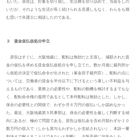
もいた。原告は、貯蓄を切り崩し、生活費を切り詰めて、当面をしの
いだが、そのような生活が長く続けられる見通しもなく、わらをも掴
む思いで弁護士に相談したのである。
３ 賃金仮払仮処分申立
原告はすぐに、大阪地裁に、配転は無効だと主張し、減額された賃
金の仮払を求める賃金仮払仮処分を申し立てた。数か月後に裁判所か
ら仮処分決定で仮払命令が出された（峯金容子裁判官）。配転の点に
ついては、労働者の賃金を半分以下に下げるという著しい不利益を与
えるものであり、業務上の必要性や、配転の動機を検討するまでもな
く、配転命令権の濫用であるとして本件配転は無効とした。しかし、
保全の必要性との関係で、わずか月６万円の仮払いしか認めなかっ
た。最近、大阪地裁第５民事部は、保全の必要性を厳しく判断する傾
向にあるが、極めて問題である。原告は仮払金を含め月額わずか１０
数万円の収入で（しかも賞与もわずかしか支給されない）、本訴一審
判決まで耐えることはできないと判断し、大阪高裁に抗告をした。