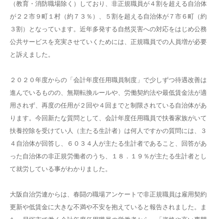
（教育・消防職場除く）しており、非正規職員が４割を超える自治体
が２２市９町１村（約７３％）、５割を超える自治体が７市６町（約
３割）となっています。近年多発する自然災害への対応をはじめ公務
公共サービスを充実させていくためには、正規職員での人員増が必要
と訴えました。
２０２０年度からの「会計年度任用職員制度」で少しずつ待遇改善は
進んでいるものの、無期転換ルールや、労働契約法や最低賃金法が適
用されず、再度の任用が２回や４回までと制限されている自治体があ
ります。今回新たな質問として、会計年度任用職員で扶養家族がいて
扶養控除を受けてい人（主たる生計者）は何人ですかの質問には、３
４自治体が回答し、６０３４人が主たる生計者であること、回答があ
った自治体の非正規労働者のうち、１８．１９％が主たる生計者とし
て就労している事がわかりました。
大阪自治労連からは、春闘の職場アンケートで非正規職員は雇用契約
更新や低賃金に大きな不満や不安を抱えていると報告されました。ま