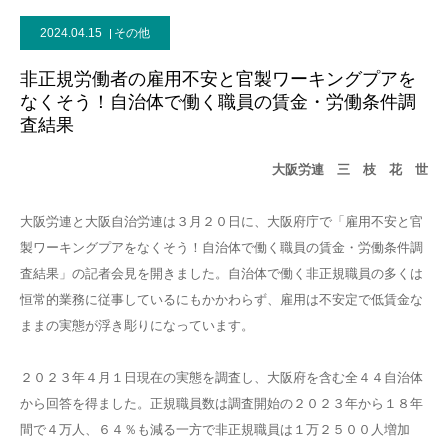
2024.04.15
その他
非正規労働者の雇用不安と官製ワーキングプアを
なくそう！自治体で働く職員の賃金・労働条件調
査結果
大阪労連 三 枝 花 世
大阪労連と大阪自治労連は３月２０日に、大阪府庁で「雇用不安と官
製ワーキングプアをなくそう！自治体で働く職員の賃金・労働条件調
査結果」の記者会見を開きました。自治体で働く非正規職員の多くは
恒常的業務に従事しているにもかかわらず、雇用は不安定で低賃金な
ままの実態が浮き彫りになっています。
２０２３年４月１日現在の実態を調査し、大阪府を含む全４４自治体
から回答を得ました。正規職員数は調査開始の２０２３年から１８年
間で４万人、６４％も減る一方で非正規職員は１万２５００人増加