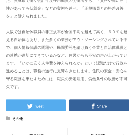
た、貝塚市で働く会計年度任用職員の労働者から、「資格や高い専門
性があっても低賃金」などの実態を述べ、「正規職員との格差改善
を」と訴えられました。
大阪では自治体職員の非正規率が全国平均を超えて高く、６０％を超
える自治体もあり、また多くの業務がアウトソーシングされている中
で、個人情報保護の問題や、民間委託を請け負う企業と自治体職員と
の連携が適切にできているかなど、住民からも不安の声が上がってい
ます。『いかに安く人件費を抑えられるか』という認識だけで行政を
進めることは、職務の遂行に支障をきたします。住民の安全・安心を
守る職務を果たすためには、職員の安定雇用、労働条件の改善が不可
欠です。
Tweet
Share
その他