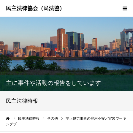
HOME
民法協とは
民主法律時報
決議・声明・意見書
主に事件や活動の報告をしています
研究会紹介
民主法律時報
ーム
民主法律時報
その他
非正規労働者の雇用不安と官製ワーキ
ングプ…