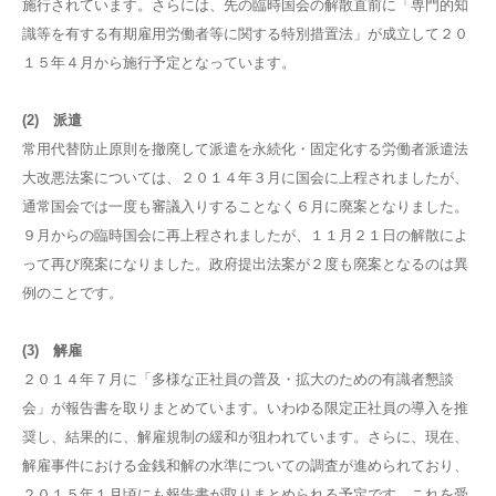
施行されています。さらには、先の臨時国会の解散直前に「専門的知
識等を有する有期雇用労働者等に関する特別措置法」が成立して２０
１５年４月から施行予定となっています。
(2) 派遣
常用代替防止原則を撤廃して派遣を永続化・固定化する労働者派遣法
大改悪法案については、２０１４年３月に国会に上程されましたが、
通常国会では一度も審議入りすることなく６月に廃案となりました。
９月からの臨時国会に再上程されましたが、１１月２１日の解散によ
って再び廃案になりました。政府提出法案が２度も廃案となるのは異
例のことです。
(3) 解雇
２０１４年７月に「多様な正社員の普及・拡大のための有識者懇談
会」が報告書を取りまとめています。いわゆる限定正社員の導入を推
奨し、結果的に、解雇規制の緩和が狙われています。さらに、現在、
解雇事件における金銭和解の水準についての調査が進められており、
２０１５年１月頃にも報告書が取りまとめられる予定です。これを受