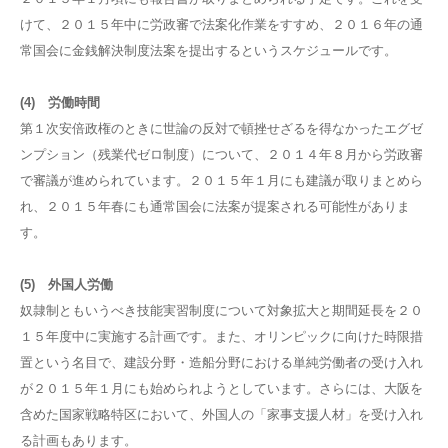
けて、２０１５年中に労政審で法案化作業をすすめ、２０１６年の通
常国会に金銭解決制度法案を提出するというスケジュールです。
(4) 労働時間
第１次安倍政権のときに世論の反対で頓挫せざるを得なかったエグゼ
ンプション（残業代ゼロ制度）について、２０１４年８月から労政審
で審議が進められています。２０１５年１月にも建議が取りまとめら
れ、２０１５年春にも通常国会に法案が提案される可能性がありま
す。
(5) 外国人労働
奴隷制ともいうべき技能実習制度について対象拡大と期間延長を２０
１５年度中に実施する計画です。また、オリンピックに向けた時限措
置という名目で、建設分野・造船分野における単純労働者の受け入れ
が２０１５年１月にも始められようとしています。さらには、大阪を
含めた国家戦略特区において、外国人の「家事支援人材」を受け入れ
る計画もあります。