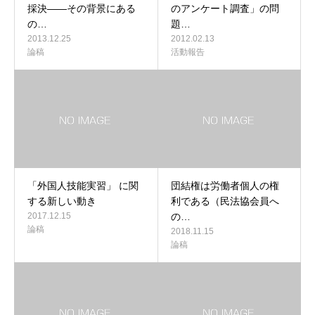
採決――その背景にある
のアンケート調査」の問
の…
題…
2013.12.25
2012.02.13
論稿
活動報告
「外国人技能実習」 に関
団結権は労働者個人の権
する新しい動き
利である（民法協会員へ
2017.12.15
の…
論稿
2018.11.15
論稿