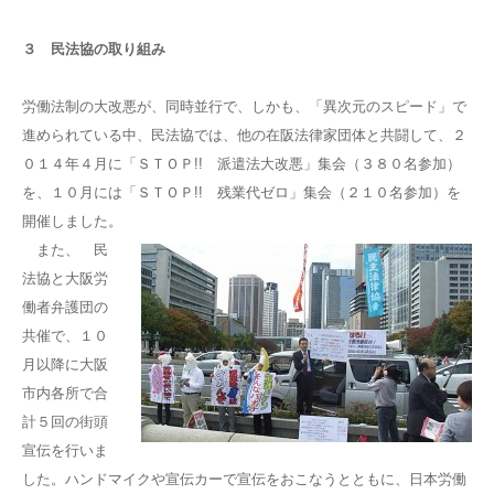
３ 民法協の取り組み
労働法制の大改悪が、同時並行で、しかも、「異次元のスピード」で
進められている中、民法協では、他の在阪法律家団体と共闘して、２
０１４年４月に「ＳＴＯＰ!! 派遣法大改悪」集会（３８０名参加）
を、１０月には「ＳＴＯＰ!! 残業代ゼロ」集会（２１０名参加）を
開催しました。
また、 民
法協と大阪労
働者弁護団の
共催で、１０
月以降に大阪
市内各所で合
計５回の街頭
宣伝を行いま
した。ハンドマイクや宣伝カーで宣伝をおこなうとともに、日本労働