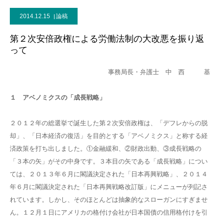
2014.12.15
論稿
第２次安倍政権による労働法制の大改悪を振り返
って
事務局長・弁護士 中 西 基
１ アベノミクスの「成長戦略」
２０１２年の総選挙で誕生した第２次安倍政権は、「デフレからの脱
却」、「日本経済の復活」を目的とする「アベノミクス」と称する経
済政策を打ち出しました。①金融緩和、②財政出動、③成長戦略の
「３本の矢」がその中身です。３本目の矢である「成長戦略」につい
ては、２０１３年６月に閣議決定された「日本再興戦略」、２０１４
年６月に閣議決定された「日本再興戦略改訂版」にメニューが列記さ
れています。しかし、そのほとんどは抽象的なスローガンにすぎませ
ん。１２月１日にアメリカの格付け会社が日本国債の信用格付けを引