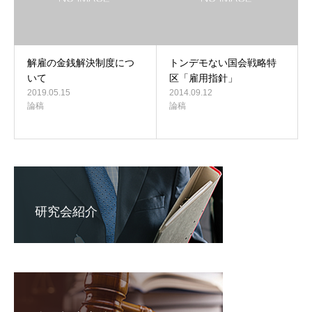
解雇の金銭解決制度につ
トンデモない国会戦略特
いて
区「雇用指針」
2019.05.15
2014.09.12
論稿
論稿
研究会紹介