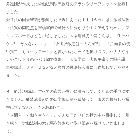
弁護団が作成した労働法制改悪反対のチラシやリーフレットを配布し
ました。
派遣法の国会審議が緊迫した状況にあった１１月６日には、派遣法改
正法案の問題点を街頭宣伝で通行人に分かりやすく伝えるために、フ
リップボードなども用意しました。大阪府職労の皆さんは、「生涯ハ
ケン!! そんなバナナ」、「派遣法改悪はイカんぞ!!」、「労働者の使
い捨て、もうケッコー！」と書かれたボードを掲げつつ、バナナやイ
カやニワトリのかぶり物で参加し、大阪労連、大阪争議団共闘会議、
自交総連、ＪＭＩＵなどなど多数の民法協会員にも参加していただき
ました。
４
経済活動は、すべての市民が豊かに暮らしていくための手段にす
ぎません。経済成長のために労働法制を破壊して、市民の暮らしを犠
牲にするなんて、本末転倒です。
「人間らしく働き生きる」、そんな当たり前の世の中を目指して、引
き続き、労働法制の大改悪を許さない取り組みを続けていきましょ
う。