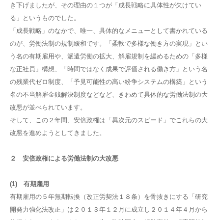
き下げましたが、その理由の１つが「成長戦略に具体性が欠けてい
る」というものでした。
「成長戦略」のなかで、唯一、具体的なメニューとして書かれている
のが、労働法制の規制緩和です。「柔軟で多様な働き方の実現」とい
う名の有期雇用や、派遣労働の拡大、解雇規制を緩めるための「多様
な正社員」構想、「時間ではなく成果で評価される働き方」という名
の残業代ゼロ制度、「予見可能性の高い紛争システムの構築」という
名の不当解雇金銭解決制度などなど、きわめて具体的な労働法制の大
改悪が並べられています。
そして、この２年間、安倍政権は「異次元のスピード」でこれらの大
改悪を進めようとしてきました。
２ 安倍政権による労働法制の大改悪
(1) 有期雇用
有期雇用の５年無期転換（改正労契法１８条）を骨抜きにする「研究
開発力強化法改正」は２０１３年１２月に成立し２０１４年４月から