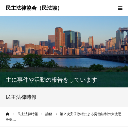
HOME
民法協とは
民主法律時報
決議・声明・意見書
主に事件や活動の報告をしています
研究会紹介
民主法律時報
ーム
民主法律時報
論稿
第２次安倍政権による労働法制の大改悪
を振…