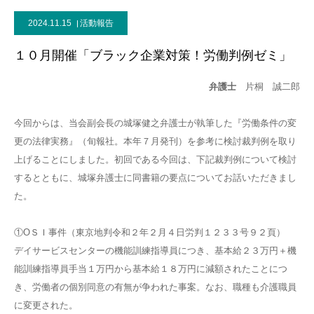
2024.11.15
活動報告
１０月開催「ブラック企業対策！労働判例ゼミ」
弁護士
片桐 誠二郎
今回からは、当会副会長の城塚健之弁護士が執筆した『労働条件の変
更の法律実務』（旬報社。本年７月発刊）を参考に検討裁判例を取り
上げることにしました。初回である今回は、下記裁判例について検討
するとともに、城塚弁護士に同書籍の要点についてお話いただきまし
た。
①ОＳＩ事件（東京地判令和２年２月４日労判１２３３号９２頁）
デイサービスセンターの機能訓練指導員につき、基本給２３万円＋機
能訓練指導員手当１万円から基本給１８万円に減額されたことにつ
き、労働者の個別同意の有無が争われた事案。なお、職種も介護職員
に変更された。