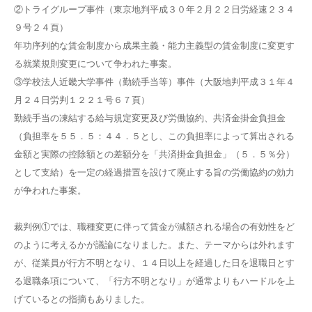
②トライグループ事件（東京地判平成３０年２月２２日労経速２３４
９号２４頁）
年功序列的な賃金制度から成果主義・能力主義型の賃金制度に変更す
る就業規則変更について争われた事案。
③学校法人近畿大学事件（勤続手当等）事件（大阪地判平成３１年４
月２４日労判１２２１号６７頁）
勤続手当の凍結する給与規定変更及び労働協約、共済金掛金負担金
（負担率を５５．５：４４．５とし、この負担率によって算出される
金額と実際の控除額との差額分を「共済掛金負担金」（５．５％分）
として支給）を一定の経過措置を設けて廃止する旨の労働協約の効力
が争われた事案。
裁判例①では、職種変更に伴って賃金が減額される場合の有効性をど
のように考えるかが議論になりました。また、テーマからは外れます
が、従業員が行方不明となり、１４日以上を経過した日を退職日とす
る退職条項について、「行方不明となり」が通常よりもハードルを上
げているとの指摘もありました。