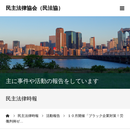
HOME
民法協とは
民主法律時報
決議・声明・意見書
主に事件や活動の報告をしています
研究会紹介
民主法律時報
ーム
民主法律時報
活動報告
１０月開催「ブラック企業対策！労
働判例ゼ…