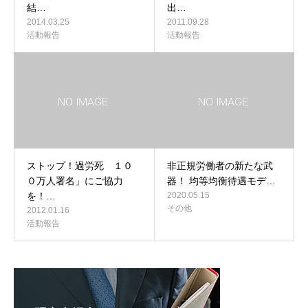
結…
出…
2014.03.25
2011.09.28
活動報告
活動報告
ストップ！過労死 １０
非正規労働者の新たな武
０万人署名」にご協力
器！ 均等均衡待遇モデ…
を！…
2020.05.15
その他
2012.01.16
活動報告