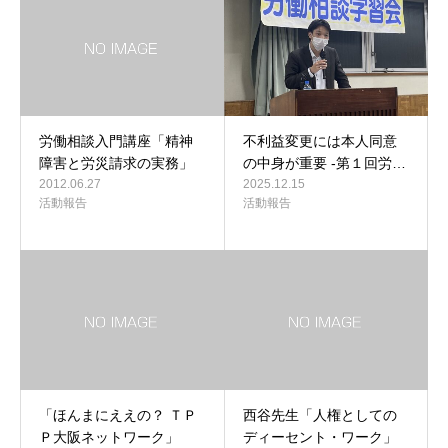
労働相談入門講座「精神
不利益変更には本人同意
障害と労災請求の実務」
の中身が重要 -第１回労…
2012.06.27
2025.12.15
活動報告
活動報告
「ほんまにええの？ ＴＰ
西谷先生「人権としての
Ｐ大阪ネットワーク」
ディーセント・ワーク」