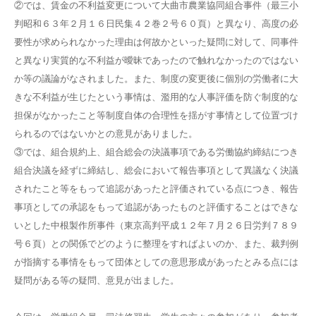
②では、賃金の不利益変更について大曲市農業協同組合事件（最三小
判昭和６３年２月１６日民集４２巻２号６０頁）と異なり、高度の必
要性が求められなかった理由は何故かといった疑問に対して、同事件
と異なり実質的な不利益が曖昧であったので触れなかったのではない
か等の議論がなされました。また、制度の変更後に個別の労働者に大
きな不利益が生じたという事情は、濫用的な人事評価を防ぐ制度的な
担保がなかったこと等制度自体の合理性を揺がす事情として位置づけ
られるのではないかとの意見がありました。
③では、組合規約上、組合総会の決議事項である労働協約締結につき
組合決議を経ずに締結し、総会において報告事項として異議なく決議
されたこと等をもって追認があったと評価されている点につき、報告
事項としての承認をもって追認があったものと評価することはできな
いとした中根製作所事件（東京高判平成１２年７月２６日労判７８９
号６頁）との関係でどのように整理をすればよいのか、また、裁判例
が指摘する事情をもって団体としての意思形成があったとみる点には
疑問がある等の疑問、意見が出ました。