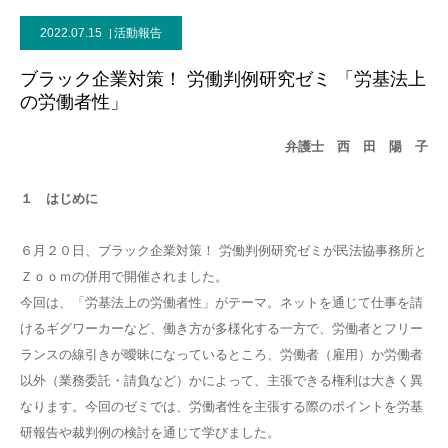
2022.07.15
活動報告
ブラック企業対策！ 労働判例研究ゼミ 「労基法上
の労働者性」
弁護士 西 田 陽 子
１ はじめに
６月２０日、ブラック企業対策！ 労働判例研究ゼミが民法協事務所と
Ｚｏｏｍの併用で開催されました。
今回は、「労基法上の労働者性」がテーマ。ネットを通じて仕事を請
けるギグワーカーなど、働き方が多様化する一方で、労働者とフリー
ランスの線引きが曖昧になっているところ、労働者（雇用）か労働者
以外（業務委託・請負など）かによって、主張できる権利は大きく異
なります。今回のゼミでは、労働者性を主張する際のポイントを労基
研報告や裁判例の検討を通じて学びました。