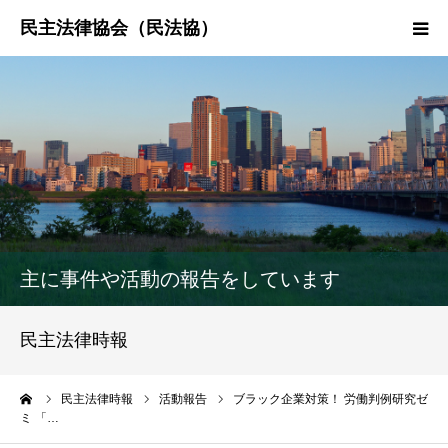
HOME
民法協とは
民主法律時報
決議・声明・意見書
主に事件や活動の報告をしています
研究会紹介
民主法律時報
ーム
民主法律時報
活動報告
ブラック企業対策！ 労働判例研究ゼ
ミ 「…