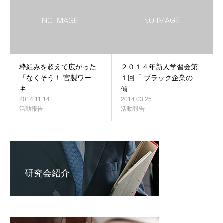
枠組みを超えて広がった
２０１４年新人学習会第
「なくそう！ 官製ワー
１回「 ブラック企業の
キ…
傾…
2014.11.14
2014.03.25
活動報告
活動報告
研究会紹介