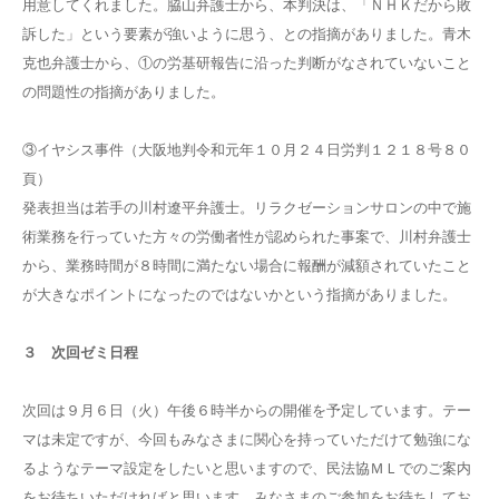
用意してくれました。脇山弁護士から、本判決は、「ＮＨＫだから敗
訴した」という要素が強いように思う、との指摘がありました。青木
克也弁護士から、①の労基研報告に沿った判断がなされていないこと
の問題性の指摘がありました。
③イヤシス事件（大阪地判令和元年１０月２４日労判１２１８号８０
頁）
発表担当は若手の川村遼平弁護士。リラクゼーションサロンの中で施
術業務を行っていた方々の労働者性が認められた事案で、川村弁護士
から、業務時間が８時間に満たない場合に報酬が減額されていたこと
が大きなポイントになったのではないかという指摘がありました。
３ 次回ゼミ日程
次回は９月６日（火）午後６時半からの開催を予定しています。テー
マは未定ですが、今回もみなさまに関心を持っていただけて勉強にな
るようなテーマ設定をしたいと思いますので、民法協ＭＬでのご案内
をお待ちいただければと思います。みなさまのご参加をお待ちしてお