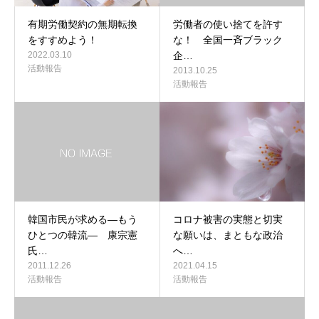
有期労働契約の無期転換
労働者の使い捨てを許す
をすすめよう！
な！ 全国一斉ブラック
2022.03.10
企…
活動報告
2013.10.25
活動報告
韓国市民が求める―もう
コロナ被害の実態と切実
ひとつの韓流― 康宗憲
な願いは、まともな政治
氏…
へ…
2011.12.26
2021.04.15
活動報告
活動報告