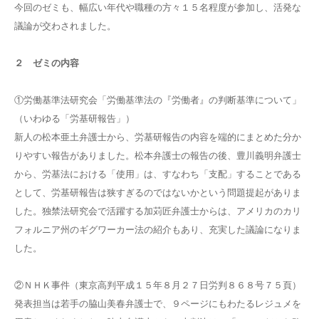
今回のゼミも、幅広い年代や職種の方々１５名程度が参加し、活発な
議論が交わされました。
２ ゼミの内容
①労働基準法研究会「労働基準法の『労働者』の判断基準について」
（いわゆる「労基研報告」）
新人の松本亜土弁護士から、労基研報告の内容を端的にまとめた分か
りやすい報告がありました。松本弁護士の報告の後、豊川義明弁護士
から、労基法における「使用」は、すなわち「支配」することである
として、労基研報告は狭すぎるのではないかという問題提起がありま
した。独禁法研究会で活躍する加苅匠弁護士からは、アメリカのカリ
フォルニア州のギグワーカー法の紹介もあり、充実した議論になりま
した。
②ＮＨＫ事件（東京高判平成１５年８月２７日労判８６８号７５頁）
発表担当は若手の脇山美春弁護士で、９ページにもわたるレジュメを