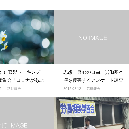
う！ 官製ワーキング
思想・良心の自由、労働基本
阪集会「コロナがあぶ
権を侵害するアンケート調査
た、公共サ…
の即時中止を！
5
活動報告
2012.02.12
活動報告