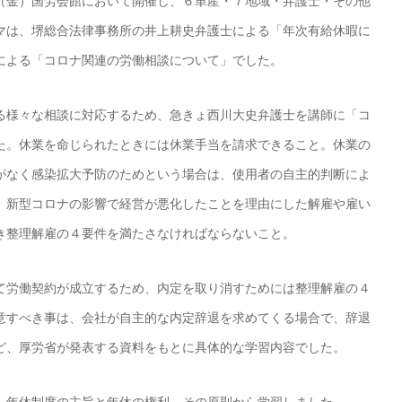
金）国労会館において開催し、６単産・７地域・弁護士・その他
マは、堺総合法律事務所の井上耕史弁護士による「年次有給休暇に
による「コロナ関連の労働相談について」でした。
る様々な相談に対応するため、急きょ西川大史弁護士を講師に「コ
た。休業を命じられたときには休業手当を請求できること。休業の
がなく感染拡大予防のためという場合は、使用者の自主的判断によ
。新型コロナの影響で経営が悪化したことを理由にした解雇や雇い
き整理解雇の４要件を満たさなければならないこと。
て労働契約が成立するため、内定を取り消すためには整理解雇の４
意すべき事は、会社が自主的な内定辞退を求めてくる場合で、辞退
ど、厚労省が発表する資料をもとに具体的な学習内容でした。