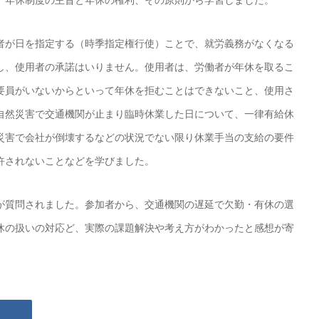
、年休制度の主旨と年休の権利、その原則から学習しました。
者が日を指定する（時季指定権行使）ことで、就労義務がなくなる
し、使用者の承諾はいりません。使用者は、労働者が年休を取るこ
要員がいないからといって年休を拒むことはできないこと、使用さ
自然災害で交通機関が止まり臨時休業した日について、一律有給休
災害で会社が倒壊するなどの状況でない限り休業手当の支給の要件
許されないことなどを学びました。
が質問されました。参加者から、交通機関の遅延で欠勤・有休の選
休の扱いの対応ど、実際の課題解決や考え方がわかったと感想が寄