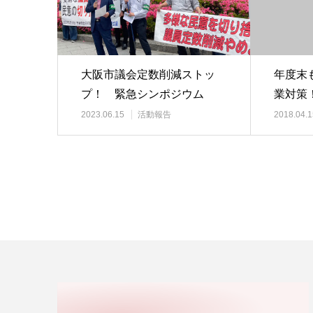
大阪市議会定数削減ストッ
年度末
プ！ 緊急シンポジウム
業対策
ぶ
2023.06.15
活動報告
2018.04.1