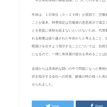
「年次有給休暇の基礎知識」についての学習では
年休は、１日単位（０～２４時）が原則で、労働
ことが基本。時季指定は労働者の意思表示で成立
とを前提に体制を組まないといけないため、代替
れる順番は繰り越された年休からと考えること、
暇届けを出すよう指示することについては、自然
になるので、一律に有休届の提出を求めることは
会場からは具体的な闘いの中で問題になった事例
択を指示する会社への対策、解雇の時の残った有
せられました。
Tweet
Share