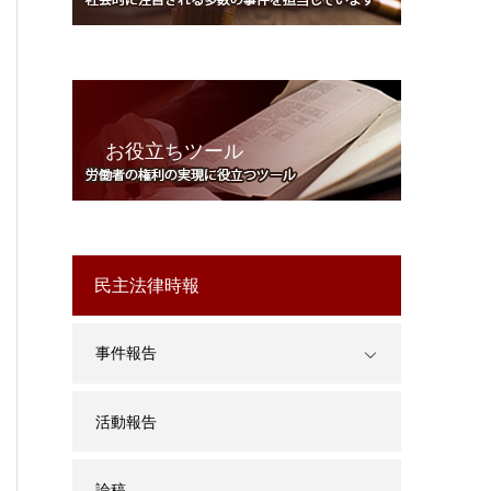
お役立ちツール
民主法律時報
事件報告
活動報告
論稿