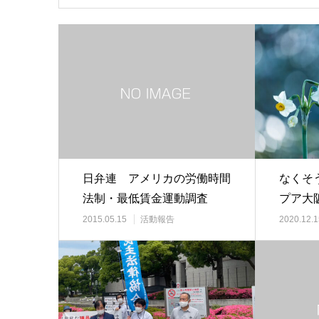
日弁連 アメリカの労働時間
なくそ
法制・最低賃金運動調査
プア大
り出し
2015.05.15
活動報告
2020.12.1