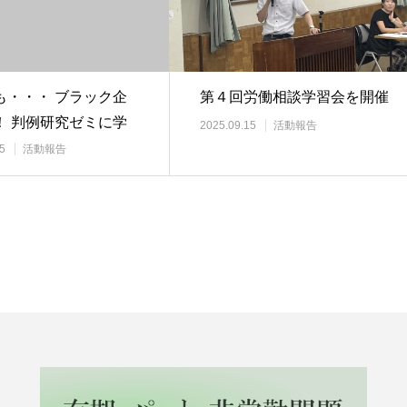
も・・・ ブラック企
第４回労働相談学習会を開催
！ 判例研究ゼミに学
2025.09.15
活動報告
5
活動報告