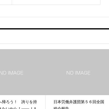
へ帰ろう！ 誇りを持
日本労働弁護団第５６回全国
きたいから！――ＪＡ
総会報告