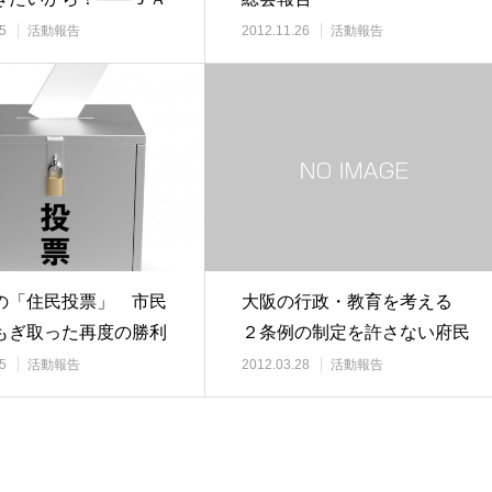
と航空政策…
5
活動報告
2012.11.26
活動報告
の「住民投票」 市民
大阪の行政・教育を考える
もぎ取った再度の勝利
２条例の制定を許さない府民
集会に参加して
5
活動報告
2012.03.28
活動報告