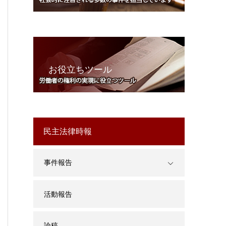
お役立ちツール
民主法律時報
事件報告
活動報告
論稿