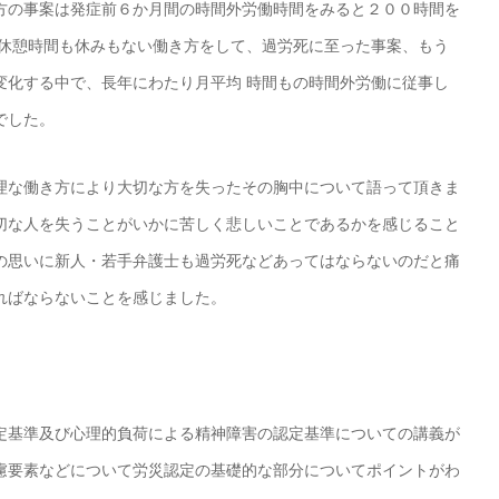
方の事案は発症前６か月間の時間外労働時間をみると２００時間を
、休憩時間も休みもない働き方をして、過労死に至った事案、もう
変化する中で、長年にわたり月平均 時間もの時間外労働に従事し
でした。
理な働き方により大切な方を失ったその胸中について語って頂きま
切な人を失うことがいかに苦しく悲しいことであるかを感じること
の思いに新人・若手弁護士も過労死などあってはならないのだと痛
ればならないことを感じました。
定基準及び心理的負荷による精神障害の認定基準についての講義が
慮要素などについて労災認定の基礎的な部分についてポイントがわ