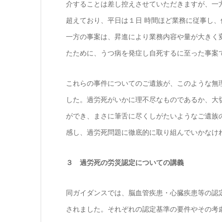
介することは差し控えさせていただきますが、一
超えており、平日は１日 時間ほど業務に従事し
一方の事案は、昇進により業務内容や量が大きく
たために、うつ病を発症し自死するに至った事案
これらの事件についてのご遺族が、このような無
した。過労死がいかに理不尽なものであるか、大
ができ、まさに筆舌に尽くしがたいようなご遺族
感し、過労死問題に徹底的に取り組んでいかなけ
３ 過労死の労災認定についての講義
同ガイダンスでは、脳血管疾患・心臓疾患等の認
されました。それぞれの認定基準の要件やその考