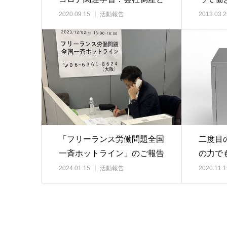
労働者の権利保護…
Ｌ争議
2020.09.15
活動報告
2013.03.2
「フリーランス労働問題全国
二度目
一斉ホットライン」のご報告
の力で
2024.01.15
活動報告
2020.11.1