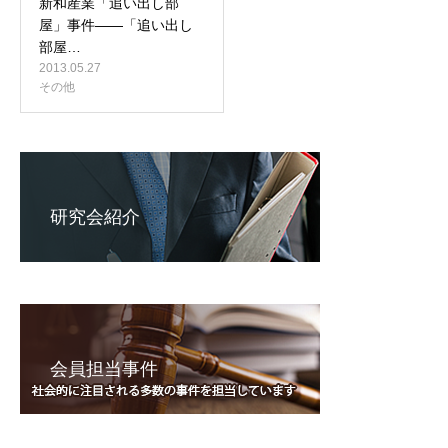
新和産業「追い出し部
屋」事件――「追い出し
部屋…
2013.05.27
その他
研究会紹介
会員担当事件