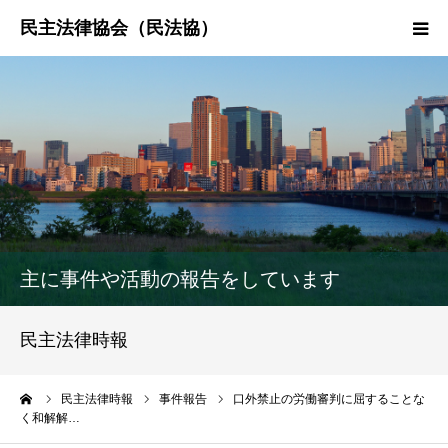
HOME
民法協とは
民主法律時報
決議・声明・意見書
主に事件や活動の報告をしています
研究会紹介
民主法律時報
ーム
民主法律時報
事件報告
口外禁止の労働審判に屈することな
く和解解…