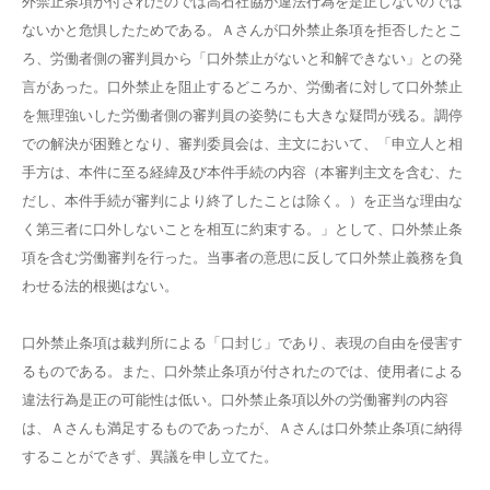
外禁止条項が付されたのでは高石社協が違法行為を是正しないのでは
ないかと危惧したためである。Ａさんが口外禁止条項を拒否したとこ
ろ、労働者側の審判員から「口外禁止がないと和解できない」との発
言があった。口外禁止を阻止するどころか、労働者に対して口外禁止
を無理強いした労働者側の審判員の姿勢にも大きな疑問が残る。調停
での解決が困難となり、審判委員会は、主文において、「申立人と相
手方は、本件に至る経緯及び本件手続の内容（本審判主文を含む、た
だし、本件手続が審判により終了したことは除く。）を正当な理由な
く第三者に口外しないことを相互に約束する。」として、口外禁止条
項を含む労働審判を行った。当事者の意思に反して口外禁止義務を負
わせる法的根拠はない。
口外禁止条項は裁判所による「口封じ」であり、表現の自由を侵害す
るものである。また、口外禁止条項が付されたのでは、使用者による
違法行為是正の可能性は低い。口外禁止条項以外の労働審判の内容
は、Ａさんも満足するものであったが、Ａさんは口外禁止条項に納得
することができず、異議を申し立てた。