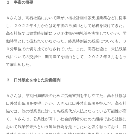
２ 事案の概要
Ａさんは、高石社協において障がい福祉計画相談支援業務などに従事
し、２０２２年４月からは定年後の再雇用として勤務を続けてきた。
高石社協では始業時刻前にラジオ体操や朝礼等を実施していたが、労
働時間として扱われていなかった。終業時刻後の残業についても、３
０分単位での切り捨てがなされていた。また、高石社協は、未払残業
代についての交渉中、期間満了を理由として、２０２３年３月をもっ
て雇止めした。
３ 口外禁止を命じた労働審判
Ａさんは、早期円満解決のために労働審判を申し立てた。高石社協は
口外禁止条項を要望したが、Ａさんは口外禁止条項を拒んだ。高石社
協では、他の従業員に対しても残業代が未払となっている可能性が高
く、Ａさんは、公共性が高く、社会的弱者のための組織である社協に
おいて残業代未払という違法行為を是正したいと強く願っており、口