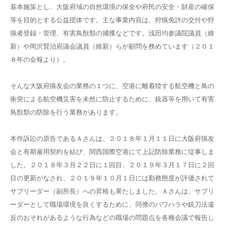
基本施策とし、大阪府域の自然環境の保全や府民の安全・財産の確保
等を目的とする公益団体です。主な事業内容は、狩猟免許の交付や狩
猟者登録・管理、有害鳥獣類の捕獲などです。浅田均参議院議員（維
新）や岡沢賢治府議会議員（維新）らが顧問を務めています（２０１
８年の会報より）。
そんな大阪府猟友会の業務の１つに、空港に離着陸する航空機と鳥の
衝突による航空機災害を未然に防止するために、銃器等を用いて有害
鳥獣類の防除を行う業務があります。
本件訴訟の原告であるＡさんは、２０１８年１月１１日に大阪府猟友
会と有期雇用契約を結び、関西国際空港にて上記防除業務に従事しま
した。２０１８年３月２２日に１回目、２０１９年３月１７日に２回
目の更新がなされ、２０１９年１０月１日には勤務態度が評価されて
サブリーダー（副所長）への昇格も果たしました。Ａさんは、サブリ
ーダーとして職場環境を良くするために、同僚のパワハラや銃刀法違
反のおそれがあるような行為などの職場の問題点を各種会議で報告し