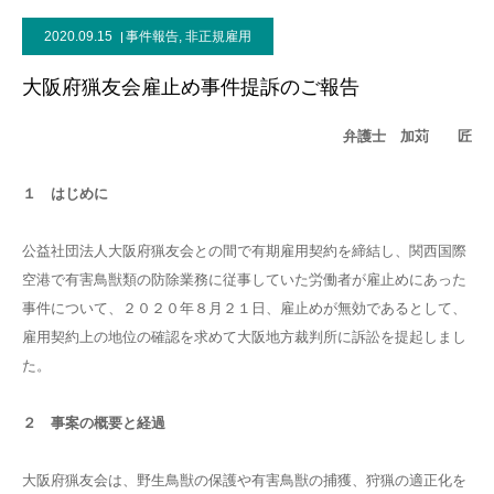
2020.09.15
事件報告
,
非正規雇用
大阪府猟友会雇止め事件提訴のご報告
弁護士 加苅 匠
１ はじめに
公益社団法人大阪府猟友会との間で有期雇用契約を締結し、関西国際
空港で有害鳥獣類の防除業務に従事していた労働者が雇止めにあった
事件について、２０２０年８月２１日、雇止めが無効であるとして、
雇用契約上の地位の確認を求めて大阪地方裁判所に訴訟を提起しまし
た。
２ 事案の概要と経過
大阪府猟友会は、野生鳥獣の保護や有害鳥獣の捕獲、狩猟の適正化を