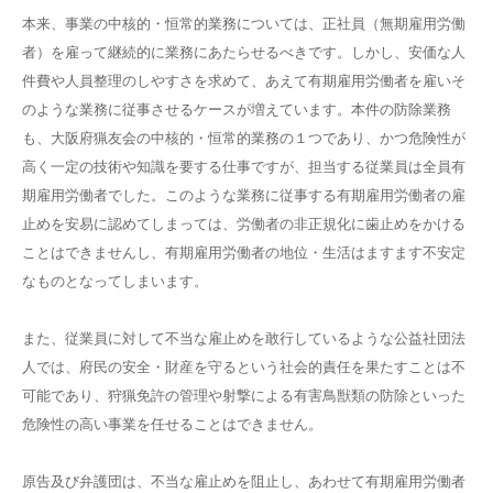
本来、事業の中核的・恒常的業務については、正社員（無期雇用労働
者）を雇って継続的に業務にあたらせるべきです。しかし、安価な人
件費や人員整理のしやすさを求めて、あえて有期雇用労働者を雇いそ
のような業務に従事させるケースが増えています。本件の防除業務
も、大阪府猟友会の中核的・恒常的業務の１つであり、かつ危険性が
高く一定の技術や知識を要する仕事ですが、担当する従業員は全員有
期雇用労働者でした。このような業務に従事する有期雇用労働者の雇
止めを安易に認めてしまっては、労働者の非正規化に歯止めをかける
ことはできませんし、有期雇用労働者の地位・生活はますます不安定
なものとなってしまいます。
また、従業員に対して不当な雇止めを敢行しているような公益社団法
人では、府民の安全・財産を守るという社会的責任を果たすことは不
可能であり、狩猟免許の管理や射撃による有害鳥獣類の防除といった
危険性の高い事業を任せることはできません。
原告及び弁護団は、不当な雇止めを阻止し、あわせて有期雇用労働者