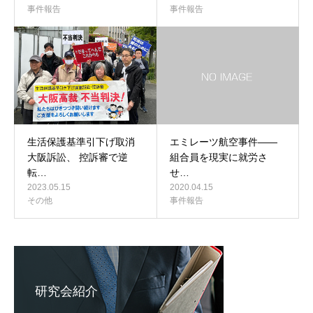
事件報告
事件報告
生活保護基準引下げ取消
エミレーツ航空事件――
大阪訴訟、 控訴審で逆
組合員を現実に就労さ
転…
せ…
2023.05.15
2020.04.15
その他
事件報告
研究会紹介