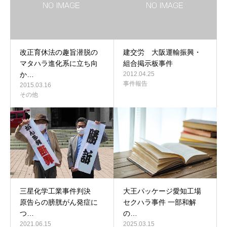
改正育休法の趣旨潜脱の
建交労 大阪運輸振興・
マタハラ進化系に立ち向
組合掲示板事件
か…
2012.04.25
事件報告
2015.03.16
その他
三星化学工業事件判決
大王パッケージ愛知工場
原告らの膀胱がん発症に
セクハラ事件 一部和解
つ…
の…
2021.06.15
2025.03.15