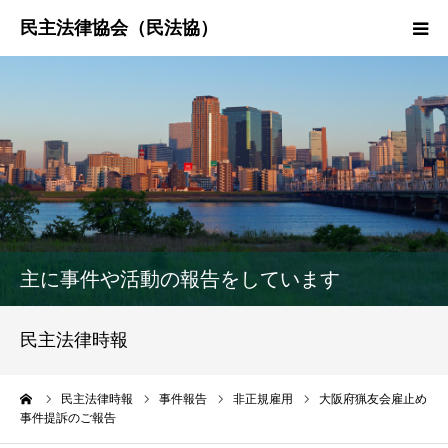
HOME
民法協とは
民主法律時報
決議・声明・意見書
主に事件や活動の報告をしています
研究会紹介
民主法律時報
ーム
民主法律時報
事件報告
非正規雇用
大阪府猟友会雇止め
事件提訴のご報告