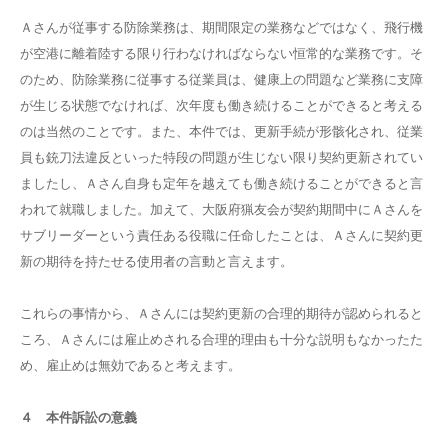
Ａさんが従事する防除業務は、期間限定の業務などではなく、飛行機
が空港に離着陸する限り行わなければならない恒常的な業務です。そ
のため、防除業務に従事する従業員は、健康上の問題など業務に支障
が生じる状態でなければ、次年度も働き続けることができると考える
のは当然のことです。また、本件では、更新手続が形骸化され、従業
員も銃刀法違反といった特段の問題が生じない限り契約更新されてい
ましたし、Ａさん自身も定年を越えても働き続けることができると言
われて就職しました。加えて、大阪府猟友会が契約期間中にＡさんを
サブリーダーという責任ある役職に任命したことは、Ａさんに契約更
新の期待を持たせる使用者の言動と言えます。
これらの事情から、Ａさんには契約更新の合理的期待が認められると
ころ、Ａさんには雇止めされる合理的理由も十分な説明もなかったた
め、雇止めは無効であると考えます。
４ 本件訴訟の意義