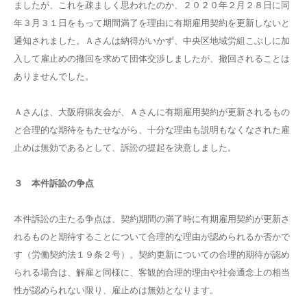
ましたが、これを疎ましく思われたのか、２０２０年２月２８日に同
年３月３１日をもって期間満了を理由に有期雇用契約を更新しないと
通知されました。Ａさんは納得がいかず、中央区地域労組こぶしに加
入して雇止めの撤回を求めて団体交渉しましたが、撤回されることは
ありませんでした。
Ａさんは、大阪府猟友会が、Ａさんに有期雇用契約が更新されるもの
と合理的な期待をもたせながら、十分な理由も説明もなくなされた雇
止めは無効であるとして、訴訟の提起を決意しました。
３ 本件訴訟の争点
本件訴訟の主たる争点は、契約期間の満了時に有期雇用契約が更新さ
れるものと期待することについて合理的な理由が認められるか否かで
す（労働契約法１９条２号）。契約更新についての合理的期待が認め
られる場合は、解雇と同様に、客観的合理的理由や社会通念上の相当
性が認められない限り、雇止めは無効となります。