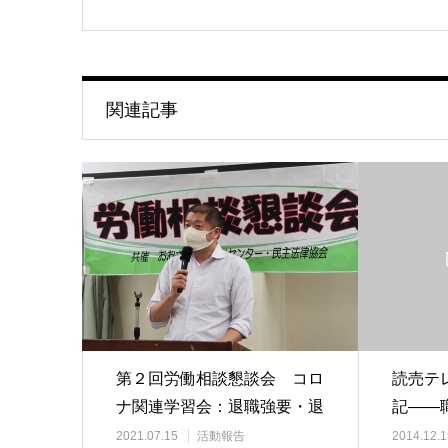
関連記事
第２回労働相談懇談会 コロ
読売テ
ナ関連学習会：退職強要・退
記――
職勧奨について
ト①
2021.07.15
活動報告
2014.12.1