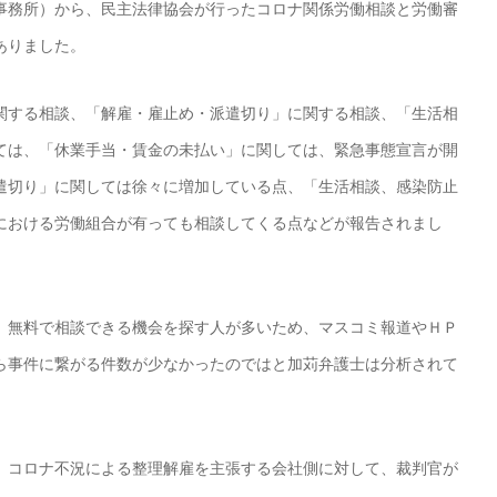
事務所）から、民主法律協会が行ったコロナ関係労働相談と労働審
ありました。
関する相談、「解雇・雇止め・派遣切り」に関する相談、「生活相
ては、「休業手当・賃金の未払い」に関しては、緊急事態宣言が開
遣切り」に関しては徐々に増加している点、「生活相談、感染防止
における労働組合が有っても相談してくる点などが報告されまし
、無料で相談できる機会を探す人が多いため、マスコミ報道やＨＰ
ら事件に繋がる件数が少なかったのではと加苅弁護士は分析されて
、コロナ不況による整理解雇を主張する会社側に対して、裁判官が