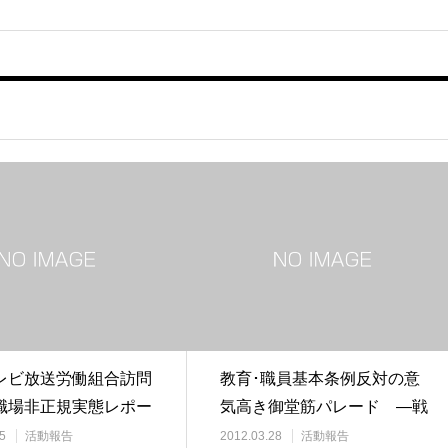
レビ放送労働組合訪問
教育･職員基本条例反対の意
職場非正規実態レポー
気高き御堂筋パレード ―戦
前の教育に対する…
5
活動報告
2012.03.28
活動報告