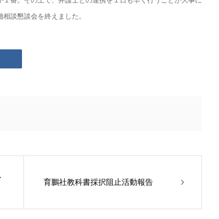
が１番。その上で、弁護士との連携を１日も早く行うことが大事に
働相談懇談会を終えました。
ス
育鵬社教科書採択阻止活動報告