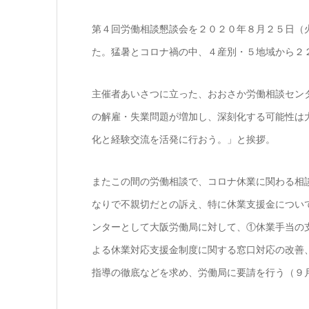
第４回労働相談懇談会を２０２０年８月２５日（
た。猛暑とコロナ禍の中、４産別・５地域から２
主催者あいさつに立った、おおさか労働相談セン
の解雇・失業問題が増加し、深刻化する可能性は
化と経験交流を活発に行おう。」と挨拶。
またこの間の労働相談で、コロナ休業に関わる相
なりで不親切だとの訴え、特に休業支援金につい
ンターとして大阪労働局に対して、①休業手当の
よる休業対応支援金制度に関する窓口対応の改善
指導の徹底などを求め、労働局に要請を行う（９