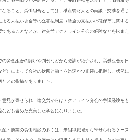
参考に優先順位が決められること。先取特権を活かして労働債権を
になること。労働組合としては、破産管財人との面談・交渉を通じ
による未払い賃金等の立替払制度（賃金の支払いの確保等に関する
要であることなどが、建交労アクアライン分会の経験などを踏まえ
での労働組合の闘いや判例などから教訓が紹介され、労働組合が日
など）によって会社の状態と動きを迅速かつ正確に把握し、状況に
切だとの指摘がありました。
・意見が寄せられ、建交労からはアクアライン分会の争議経験をも
流なども含めた充実した学習になりました。
倒産・廃業の労働相談の多くは、未組織職場から寄せられるケース