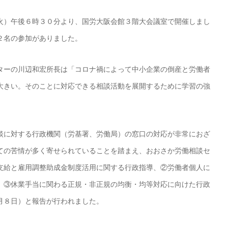
火）午後６時３０分より、国労大阪会館３階大会議室で開催しまし
２名の参加がありました。
ターの川辺和宏所長は「コロナ禍によって中小企業の倒産と労働者
大きい。そのことに対応できる相談活動を展開するために学習の強
談に対する行政機関（労基署、労働局）の窓口の対応が非常におざ
ての苦情が多く寄せられていることを踏まえ、おおさか労働相談セ
支給と雇用調整助成金制度活用に関する行政指導、②労働者個人に
、③休業手当に関わる正規・非正規の均衡・均等対応に向けた行政
月８日）と報告が行われました。