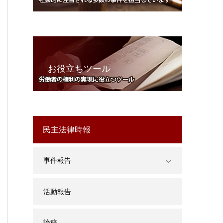
お役立ちツール
民主法律時報
事件報告
活動報告
論稿