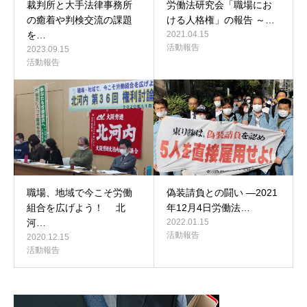
裁判所と大手法律事務所
労働法研究会「職場にお
の癒着や判検交流の課題
ける人格権」の報告 ～…
を…
2021.04.15
活動報告
2023.09.15
活動報告
職場、地域で今こそ労働
偽装請負との闘い ―2021
組合を広げよう！ 北
年12月4日労働法…
河…
2022.01.15
活動報告
2020.12.15
活動報告