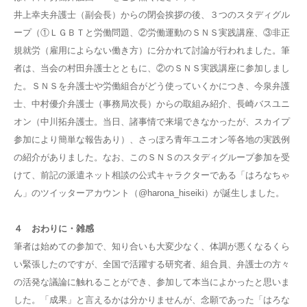
井上幸夫弁護士（副会長）からの閉会挨拶の後、３つのスタディグル
ープ（①ＬＧＢＴと労働問題、②労働運動のＳＮＳ実践講座、③非正
規就労（雇用によらない働き方）に分かれて討論が行われました。筆
者は、当会の村田弁護士とともに、②のＳＮＳ実践講座に参加しまし
た。ＳＮＳを弁護士や労働組合がどう使っていくかにつき、今泉弁護
士、中村優介弁護士（事務局次長）からの取組み紹介、長崎バスユニ
オン（中川拓弁護士。当日、諸事情で来場できなかったが、スカイプ
参加により簡単な報告あり）、さっぽろ青年ユニオン等各地の実践例
の紹介がありました。なお、このＳＮＳのスタディグループ参加を受
けて、前記の派遣ネット相談の公式キャラクターである「はろなちゃ
ん」のツイッターアカウント（@harona_hiseiki）が誕生しました。
４ おわりに・雑感
筆者は始めての参加で、知り合いも大変少なく、体調が悪くなるくら
い緊張したのですが、全国で活躍する研究者、組合員、弁護士の方々
の活発な議論に触れることができ、参加して本当によかったと思いま
した。「成果」と言えるかは分かりませんが、念願であった「はろな