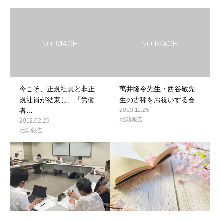
今こそ、正規社員と非正
萬井隆令先生・西谷敏先
規社員が結束し、「労働
生の古稀をお祝いする会
者…
2013.11.25
活動報告
2012.02.29
活動報告