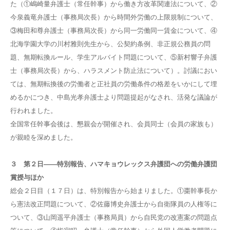
た（①嶋崎量弁護士（常任幹事）から働き方改革関連法について、②
今泉義竜弁護士（事務局次長）から時間外労働の上限規制について、
③梅田和尊弁護士（事務局次長）から同一労働同一賃金について、④
北海学園大学の川村雅則先生から、公契約条例、非正規公務員の問
題、無期転換ルール、学生アルバイト問題について、⑤新村響子弁護
士（事務局次長）から、ハラスメント防止法について）。討議におい
ては、無期転換後の労働者と正社員の労働条件の格差をいかにして埋
めるかにつき、中島光孝弁護士より問題提起がなされ、活発な議論が
行われました。
全国常任幹事会後は、懇親会が開催され、会員同士（会員の家族も）
が親睦を深めました。
３ 第２日――特別報告、ハマキョウレックス弁護団への労働弁護団
賞授与ほか
総会２日目（１７日）は、特別報告から始まりました。①棗幹事長か
ら憲法改正問題について、②佐藤博史弁護士から自衛隊員の人権等に
ついて、③山岡遥平弁護士（事務局員）から自民党の改憲案の問題点