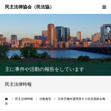
HOME
民法協とは
民主法律時報
決議・声明・意見書
主に事件や活動の報告をしています
研究会紹介
民主法律時報
ーム
民主法律時報
活動報告
日本労働弁護団第６２回全国総会報
告