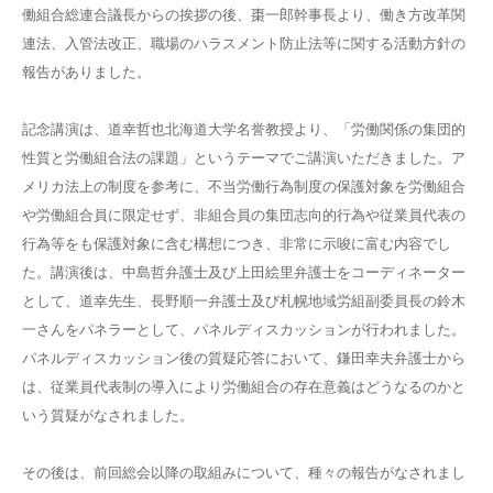
働組合総連合議長からの挨拶の後、棗一郎幹事長より、働き方改革関
連法、入管法改正、職場のハラスメント防止法等に関する活動方針の
報告がありました。
記念講演は、道幸哲也北海道大学名誉教授より、「労働関係の集団的
性質と労働組合法の課題」というテーマでご講演いただきました。ア
メリカ法上の制度を参考に、不当労働行為制度の保護対象を労働組合
や労働組合員に限定せず、非組合員の集団志向的行為や従業員代表の
行為等をも保護対象に含む構想につき、非常に示唆に富む内容でし
た。講演後は、中島哲弁護士及び上田絵里弁護士をコーディネーター
として、道幸先生、長野順一弁護士及び札幌地域労組副委員長の鈴木
一さんをパネラーとして、パネルディスカッションが行われました。
パネルディスカッション後の質疑応答において、鎌田幸夫弁護士から
は、従業員代表制の導入により労働組合の存在意義はどうなるのかと
いう質疑がなされました。
その後は、前回総会以降の取組みについて、種々の報告がなされまし