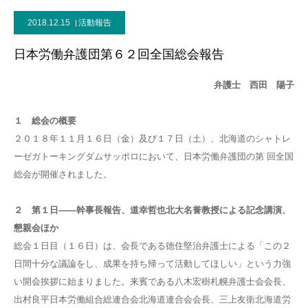
2018.12.15
活動報告
日本労働弁護団第６２回全国総会報告
弁護士 西田 陽子
１ 総会の概要
２０１８年１１月１６日（金）及び１７日（土）、北海道のシャトレ
ーゼガトーキングダムサッポロにおいて、日本労働弁護団の第 回全国
総会が開催されました。
２ 第１日――幹事長報告、道幸哲也北大名誉教授による記念講演、
懇親会ほか
総会１日目（１６日）は、会長である徳住堅治弁護士による「この２
日間十分な議論をし、成果を持ち帰って活動してほしい」という力強
い開会挨拶に始まりました。来賓である八木宏樹札幌弁護士会会長、
出村良平日本労働組合総連合会北海道連合会会長、三上友衛北海道労