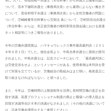
等について、④指宿昭一弁護士（常任幹事）から外国人労働者問題に
ついて、⑤木下徹郎弁護士（事務局次長）から雇用によらない働き方
について、⑥谷村明子弁護士（事務局次長）から女性労働者の問題に
ついて、⑦嶋崎量常任幹事から労契法 条について、⑦村田浩治弁護士
（常任幹事）からは、非正規労働者の権利実現全国会議における派遣
ネット相談等につきご報告がありました。
今年の労働弁護団賞は、ハマキョウレックス事件最高裁判決（２０１
８年６月１日）でした。徳住会長より、中島光孝弁護士に賞状が授与
されました。中島弁護士は、記念スピーチにおいて、「最高裁判決に
は労使交渉をせよ、というメッセージがある。使用者側は本判決を受
けて対策を立てているが、労働組合の取組みはまだ弱い。格差是正に
取り組まなければならない」と述べました。
また、今年は、労働時間の上限規制等を活用し長時間労働の是正を目
指す決議、高度プロフェッショナル制度の廃止と職場への導入阻止を
目指す決議等合計８本の決議がなされました（その他の決議について
は、日本労働弁護団ＨＰをご参照ください）。