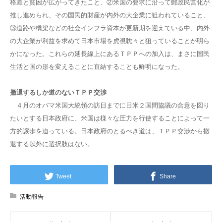
格差と貧困が広がってきたこと、②米国の要求に沿って郵政民営化が
推し進められ、その国民的財産が内外の大企業に狙われていること、
③道路や橋梁などの社会インフラ資本が更新期を迎えている中、内外
の大企業が利益を求めて日本市場を虎視眈々と狙っていることが明ら
かになった。これらの延長線上にあるＴＰＰへの加入は、まさに国民
生活と国の形を変えることに直結することも鮮明になった。
撤退するしか道のないＴＰＰ交渉
４月のオバマ米国大統領の訪日までに日米２国間協議の合意を図り
たいとする日本政府に、米国は様々な圧力を行使することによって一
方的譲歩を迫っている。日本政府のとるべき道は、ＴＰＰ交渉から撤
退する以外に選択肢はない。
Tweet
Share
活動報告