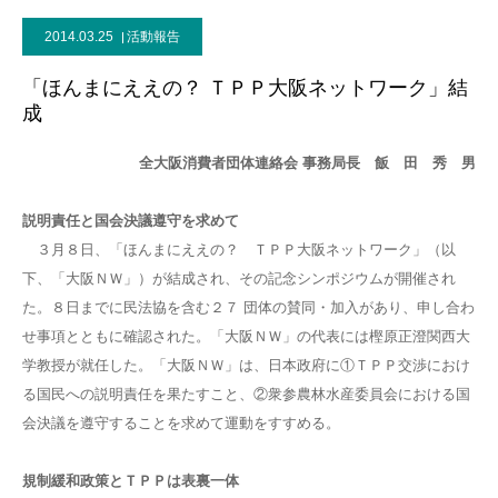
2014.03.25
活動報告
「ほんまにええの？ ＴＰＰ大阪ネットワーク」結
成
全大阪消費者団体連絡会 事務局長 飯 田 秀 男
説明責任と国会決議遵守を求めて
３月８日、「ほんまにええの？ ＴＰＰ大阪ネットワーク」（以
下、「大阪ＮＷ」）が結成され、その記念シンポジウムが開催され
た。８日までに民法協を含む２７ 団体の賛同・加入があり、申し合わ
せ事項とともに確認された。「大阪ＮＷ」の代表には樫原正澄関西大
学教授が就任した。「大阪ＮＷ」は、日本政府に①ＴＰＰ交渉におけ
る国民への説明責任を果たすこと、②衆参農林水産委員会における国
会決議を遵守することを求めて運動をすすめる。
規制緩和政策とＴＰＰは表裏一体