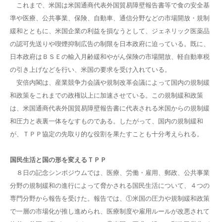
これまで、米国は米国通商代表外国貿易障壁報告書等で食の安全基
準や医療、公共事業、保険、自動車、通信分野などの市場開放・規制
緩和とともに、米国企業の利益を損なうとして、ジェネリック医薬品
の認可先送りや喫煙抑制広告の制限を日本政府に迫っている。既に、
日本政府はＢＳＥの輸入月齢緩和やがん保険の市場開放、軽自動車税
の引き上げなどを行い、米国の要求を受け入れている。
安倍内閣は、産業競争力会議や規制改革会議によって国内の規制緩
和政策をこれまでの政権以上に加速させている。この規制緩和政策
は、米国通商代表外国貿易障壁報告書に代表される米国からの規制緩
和圧力と表裏一体をなすものである。したがって、国内の規制緩和
が、ＴＰＰ協定の先取り的な役割を果たすことも十分考えられる。
国民生活と国の形を変えるＴＰＰ
８日の記念シンポジウムでは、医療、労働・雇用、郵政、公共事業
分野の規制緩和の進行によって脅かされる国民生活について、４つの
専門分野から報告を受けた。報告では、①米国の圧力や規制緩和政策
で一層の市場化が推し進められ、医療制度や雇用ルールが改悪されて