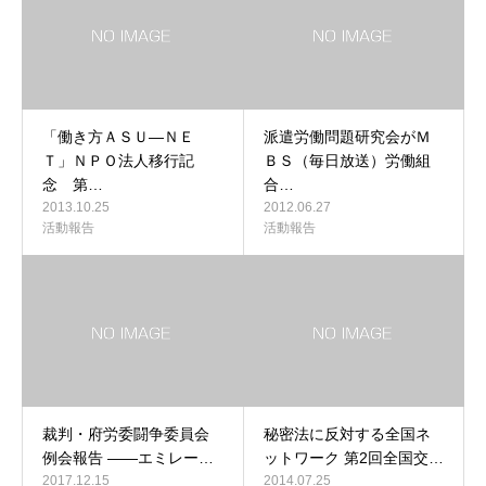
「働き方ＡＳＵ―ＮＥ
派遣労働問題研究会がＭ
Ｔ」ＮＰＯ法人移行記
ＢＳ（毎日放送）労働組
念 第…
合…
2013.10.25
2012.06.27
活動報告
活動報告
裁判・府労委闘争委員会
秘密法に反対する全国ネ
例会報告 ――エミレー…
ットワーク 第2回全国交…
2017.12.15
2014.07.25