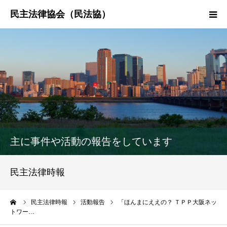
HOME
民法協とは
民主法律時報
決議・声明・意見書
主に事件や活動の報告をしています
研究会紹介
民主法律時報
ーム
民主法律時報
活動報告
「ほんまにええの？ ＴＰＰ大阪ネッ
トワー…