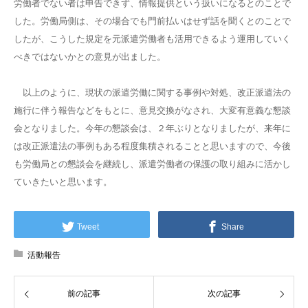
労働者でない者は申告できず、情報提供という扱いになるとのことで
した。労働局側は、その場合でも門前払いはせず話を聞くとのことで
したが、こうした規定を元派遣労働者も活用できるよう運用していく
べきではないかとの意見が出ました。
以上のように、現状の派遣労働に関する事例や対処、改正派遣法の
施行に伴う報告などをもとに、意見交換がなされ、大変有意義な懇談
会となりました。今年の懇談会は、２年ぶりとなりましたが、来年に
は改正派遣法の事例もある程度集積されることと思いますので、今後
も労働局との懇談会を継続し、派遣労働者の保護の取り組みに活かし
ていきたいと思います。
Tweet
Share
活動報告
前の記事
次の記事