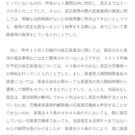
とっていないものの、申告から１週間以内に対応し、是正までは１～
２か月とのことでした。さらに、是正指導の際の直接雇用の推奨に関
しては、明確な法的根拠がないため指導書に明示はできないとしつつ
も、雇用の安定を図るべきという指導をする際には、全てについて直
接雇用の推奨をしているとのことでした。
次に、昨年１０月１日施行の改正派遣法に関しては、新設された条
項の違反事例などはまだ蓄積されていないようですが、２０１５年施
行予定の改正派遣法については、４０条の６のみなし規定の労働者へ
の周知を行っていくとのことでした。また、派遣受入期間制限違反の
派遣については、派遣元会社が変わっても派遣先の受入開始時期から
通算して期間をカウントするとのことでした。もっとも、当該みなし
規定は、違法状態が解消してから１年はみなし規定が発動するとされ
ているため、労働者派遣契約解除後の元派遣労働者も申告することが
できないのか、派遣法４０条の４や４０条の５においても、既に就労
していない元派遣労働者であっても、当該規定を活用すべきではない
かとの疑問を投げかけましたが、派遣法４９条の３により、現に派遣