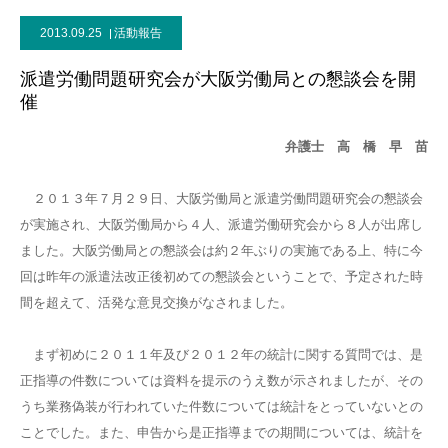
2013.09.25
活動報告
派遣労働問題研究会が大阪労働局との懇談会を開
催
弁護士 高 橋 早 苗
２０１３年７月２９日、大阪労働局と派遣労働問題研究会の懇談会
が実施され、大阪労働局から４人、派遣労働研究会から８人が出席し
ました。大阪労働局との懇談会は約２年ぶりの実施である上、特に今
回は昨年の派遣法改正後初めての懇談会ということで、予定された時
間を超えて、活発な意見交換がなされました。
まず初めに２０１１年及び２０１２年の統計に関する質問では、是
正指導の件数については資料を提示のうえ数が示されましたが、その
うち業務偽装が行われていた件数については統計をとっていないとの
ことでした。また、申告から是正指導までの期間については、統計を