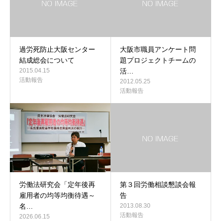
過労死防止大阪センター
大阪市職員アンケート問
結成総会について
題プロジェクトチームの
2015.04.15
活…
活動報告
2012.05.25
活動報告
労働法研究会「定年後再
第３回労働相談懇談会報
雇用者の均等均衡待遇～
告
名…
2013.08.30
活動報告
2026.06.15