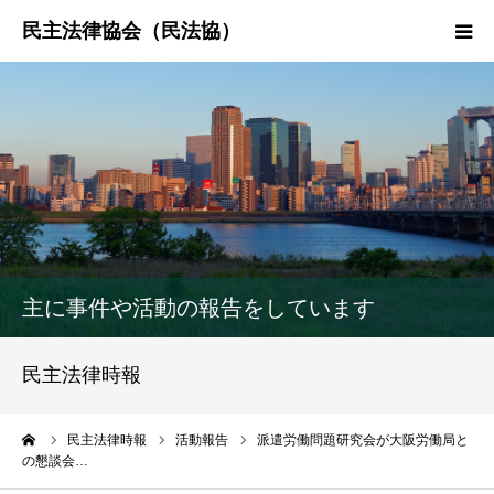
HOME
民法協とは
民主法律時報
決議・声明・意見書
主に事件や活動の報告をしています
研究会紹介
民主法律時報
ーム
民主法律時報
活動報告
派遣労働問題研究会が大阪労働局と
の懇談会…