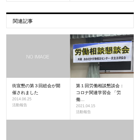
関連記事
街宣懇の第３回総会が開
第１回労働相談懇談会：
催されました
コロナ関連学習会 「労
2014.06.25
働…
活動報告
2021.04.15
活動報告