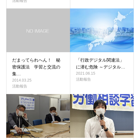
活動報告
だまってられへん！ 秘
「行政デジタル関連法」
密保護法 学習と交流の
に潜む危険 ～デジタル…
集…
2021.06.15
活動報告
2014.03.25
活動報告