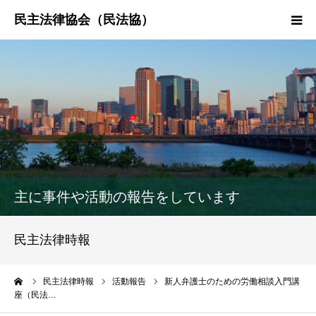
HOME
民法協とは
民主法律時報
決議・声明・意見書
主に事件や活動の報告をしています
研究会紹介
民主法律時報
ーム
民主法律時報
活動報告
新人弁護士のための労働相談入門講
座（民法…