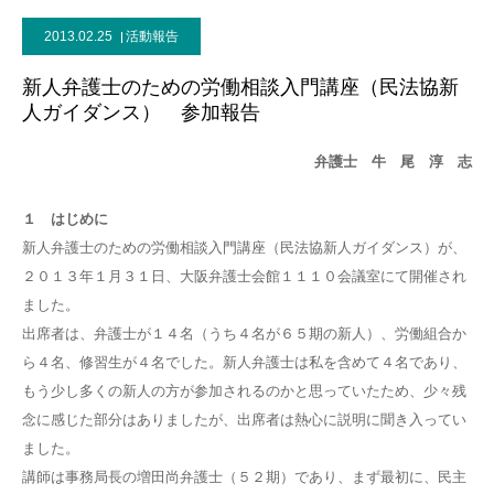
2013.02.25
活動報告
新人弁護士のための労働相談入門講座（民法協新
人ガイダンス） 参加報告
弁護士 牛 尾 淳 志
１ はじめに
新人弁護士のための労働相談入門講座（民法協新人ガイダンス）が、
２０１３年１月３１日、大阪弁護士会館１１１０会議室にて開催され
ました。
出席者は、弁護士が１４名（うち４名が６５期の新人）、労働組合か
ら４名、修習生が４名でした。新人弁護士は私を含めて４名であり、
もう少し多くの新人の方が参加されるのかと思っていたため、少々残
念に感じた部分はありましたが、出席者は熱心に説明に聞き入ってい
ました。
講師は事務局長の増田尚弁護士（５２期）であり、まず最初に、民主