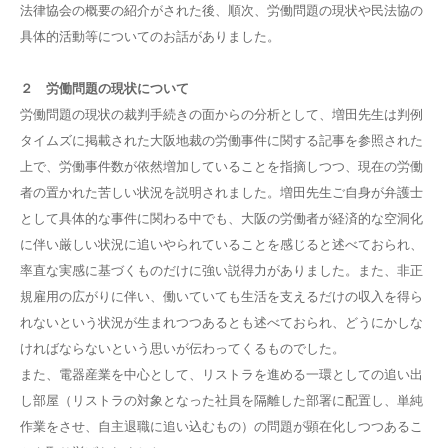
法律協会の概要の紹介がされた後、順次、労働問題の現状や民法協の
具体的活動等についてのお話がありました。
２ 労働問題の現状について
労働問題の現状の裁判手続きの面からの分析として、増田先生は判例
タイムズに掲載された大阪地裁の労働事件に関する記事を参照された
上で、労働事件数が依然増加していることを指摘しつつ、現在の労働
者の置かれた苦しい状況を説明されました。増田先生ご自身が弁護士
として具体的な事件に関わる中でも、大阪の労働者が経済的な空洞化
に伴い厳しい状況に追いやられていることを感じると述べておられ、
率直な実感に基づくものだけに強い説得力がありました。また、非正
規雇用の広がりに伴い、働いていても生活を支えるだけの収入を得ら
れないという状況が生まれつつあるとも述べておられ、どうにかしな
ければならないという思いが伝わってくるものでした。
また、電器産業を中心として、リストラを進める一環としての追い出
し部屋（リストラの対象となった社員を隔離した部署に配置し、単純
作業をさせ、自主退職に追い込むもの）の問題が顕在化しつつあるこ