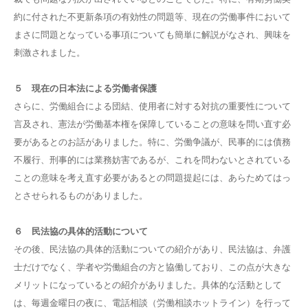
約に付された不更新条項の有効性の問題等、現在の労働事件において
まさに問題となっている事項についても簡単に解説がなされ、興味を
刺激されました。
５ 現在の日本法による労働者保護
さらに、労働組合による団結、使用者に対する対抗の重要性について
言及され、憲法が労働基本権を保障していることの意味を問い直す必
要があるとのお話がありました。特に、労働争議が、民事的には債務
不履行、刑事的には業務妨害であるが、これを問わないとされている
ことの意味を考え直す必要があるとの問題提起には、あらためてはっ
とさせられるものがありました。
６ 民法協の具体的活動について
その後、民法協の具体的活動についての紹介があり、民法協は、弁護
士だけでなく、学者や労働組合の方と協働しており、この点が大きな
メリットになっているとの紹介がありました。具体的な活動として
は、毎週金曜日の夜に、電話相談（労働相談ホットライン）を行って