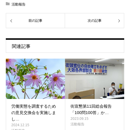
活動報告
前の記事
次の記事
関連記事
労働実態を調査するため
街宣懇第11回総会報告
の意見交換会を実施しま
「100問100答」か…
し…
2023.09.15
活動報告
2024.12.15