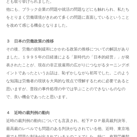
とも取り挙げられました。
他にも、ブラック企業の問題や就活の問題などにも触れられ、私たち
をとりまく労働環境がきわめて多くの問題に直面しているということ
を改めて感じる機会となりました。
３ 日本の労働政策の推移
その後、労働の規制緩和にかかわる政策の推移についての解説があり
ました。１９９５年の日経連による「新時代の「日本的経営」」が発
表されたことが、現在の非正規雇用の広がりにつながるターニングポ
イントであったというお話は、恥ずかしながら初耳でした。このよう
な知識は労働者の現状を大局的な視点で理解するために必要であると
思いますが、普段の事件処理の中では学ぶことのできないものなの
で、良い機会であったと思います。
４ 近時の裁判例の動向
近時の裁判例の動向についても言及され、松下ＰＤＰ最高裁判決等、
最高裁のレベルでも問題のある判決がなされている他、近時、東京地
裁でも問題な判決が出されているとのことでした。特に、有期労働契