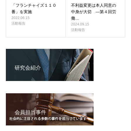
「フランチャイズ１１０
不利益変更は本人同意の
番」を実施
中身が大切 ―第４回労
2022.06.15
働…
活動報告
2024.09.15
活動報告
研究会紹介
会員担当事件