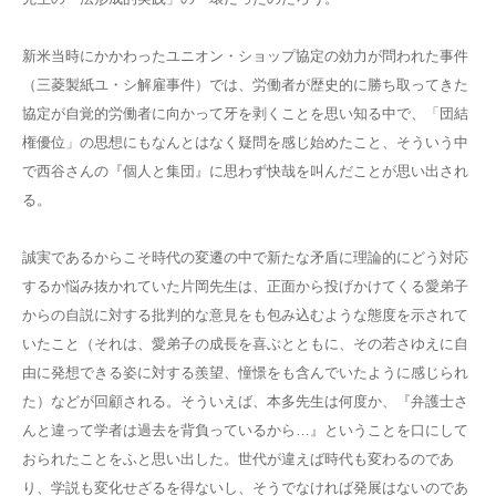
新米当時にかかわったユニオン・ショップ協定の効力が問われた事件
（三菱製紙ユ・シ解雇事件）では、労働者が歴史的に勝ち取ってきた
協定が自覚的労働者に向かって牙を剥くことを思い知る中で、「団結
権優位」の思想にもなんとはなく疑問を感じ始めたこと、そういう中
で西谷さんの『個人と集団』に思わず快哉を叫んだことが思い出され
る。
誠実であるからこそ時代の変遷の中で新たな矛盾に理論的にどう対応
するか悩み抜かれていた片岡先生は、正面から投げかけてくる愛弟子
からの自説に対する批判的な意見をも包み込むような態度を示されて
いたこと（それは、愛弟子の成長を喜ぶとともに、その若さゆえに自
由に発想できる姿に対する羨望、憧憬をも含んでいたように感じられ
た）などが回顧される。そういえば、本多先生は何度か、『弁護士さ
んと違って学者は過去を背負っているから…』ということを口にして
おられたことをふと思い出した。世代が違えば時代も変わるのであ
り、学説も変化せざるを得ないし、そうでなければ発展はないのであ