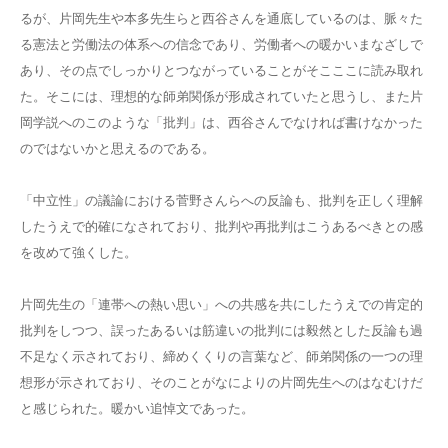
るが、片岡先生や本多先生らと西谷さんを通底しているのは、脈々た
る憲法と労働法の体系への信念であり、労働者への暖かいまなざしで
あり、その点でしっかりとつながっていることがそこここに読み取れ
た。そこには、理想的な師弟関係が形成されていたと思うし、また片
岡学説へのこのような「批判」は、西谷さんでなければ書けなかった
のではないかと思えるのである。
「中立性」の議論における菅野さんらへの反論も、批判を正しく理解
したうえで的確になされており、批判や再批判はこうあるべきとの感
を改めて強くした。
片岡先生の「連帯への熱い思い」への共感を共にしたうえでの肯定的
批判をしつつ、誤ったあるいは筋違いの批判には毅然とした反論も過
不足なく示されており、締めくくりの言葉など、師弟関係の一つの理
想形が示されており、そのことがなによりの片岡先生へのはなむけだ
と感じられた。暖かい追悼文であった。