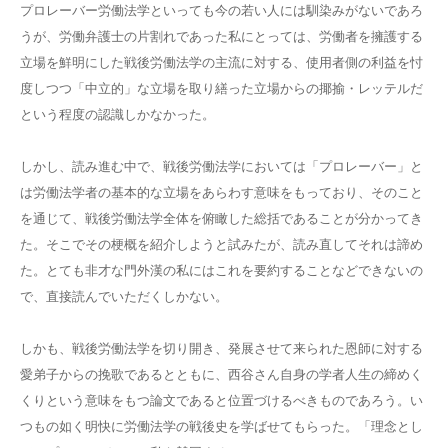
プロレーバー労働法学といっても今の若い人には馴染みがないであろ
うが、労働弁護士の片割れであった私にとっては、労働者を擁護する
立場を鮮明にした戦後労働法学の主流に対する、使用者側の利益を忖
度しつつ「中立的」な立場を取り繕った立場からの揶揄・レッテルだ
という程度の認識しかなかった。
しかし、読み進む中で、戦後労働法学においては「プロレーバー」と
は労働法学者の基本的な立場をあらわす意味をもっており、そのこと
を通じて、戦後労働法学全体を俯瞰した総括であることが分かってき
た。そこでその梗概を紹介しようと試みたが、読み直してそれは諦め
た。とても非才な門外漢の私にはこれを要約することなどできないの
で、直接読んでいただくしかない。
しかも、戦後労働法学を切り開き、発展させて来られた恩師に対する
愛弟子からの挽歌であるとともに、西谷さん自身の学者人生の締めく
くりという意味をもつ論文であると位置づけるべきものであろう。い
つもの如く明快に労働法学の戦後史を学ばせてもらった。「理念とし