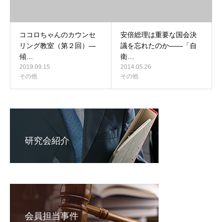
ココロちゃんのカウンセ
安倍総理は重要な国会決
リング教室（第２回）―
議を忘れたのか――「自
傾…
衛…
2019.09.15
2014.05.26
その他
その他
研究会紹介
会員担当事件