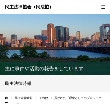
HOME
民法協とは
民主法律時報
決議・声明・意見書
主に事件や活動の報告をしています
研究会紹介
民主法律時報
ーム
民主法律時報
その他
貫かれた「理念としてのプロレーバ
ー」――…