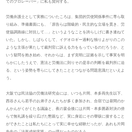
てのプロレーバー」に私も賛同する。
労働弁護士として実務についたころは、集団的労使関係事件に専ら取
り組み、準備書面にも、「原告らは階級的・民主的な立場を貫き、労
使協調路線に対抗して…」というようなことを誇らしげに書き連ねて
いた。しかし、しばらくして、イデオロギー過剰な独りよがりのこの
ような主張が果たして裁判官に訴える力をもっているのだろうか、と
いう疑問を抱き始め、それからは、まず克明に証拠を示して事実を明
らかにしたうえで、憲法と労働法に則りその是非の判断を裁判所に迫
る、という姿勢を専らにしてきたこととつながる問題意識だといえよ
う。
大阪では民法協の労働法研究会には、いつも片岡、本多両先生以下、
西谷さんら若手のお弟子さんたちが多く参加され、合宿では昼間のか
んかんがくがくたる議論と、夜の宴会後には片岡・本多囲碁対決の傍
らで無礼講を繰り広げた懇親など、実に身近にその謦咳に接すること
ができたことは私たちにとって実に幸せな経験だったが、あれも片岡
先生の「法形成的実践」の一環だったのだろう。