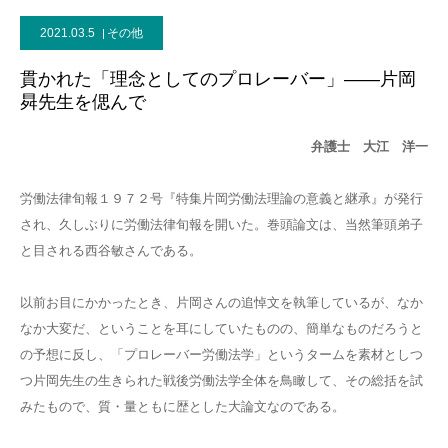
2021.03.5
その他
貫かれた「理念としてのプロレーバー」――片岡
曻先生を偲んで
弁護士 大江 洋一
労働法律旬報１９７２号『特集片岡労働法理論の意義と継承』が発行
され、久しぶりに労働法律旬報を開いた。巻頭論文は、当然筆頭弟子
と目される西谷敏さんである。
以前お目にかかったとき、片岡さんの追悼文を執筆しているが、なか
なか大変だ、ということを耳にしていたものの、簡単なものだろうと
の予想に反し、「プロレーバー労働法学」というタームを素材としつ
つ片岡先生の生きられた戦後労働法学全体を鳥瞰して、その総括を試
みたもので、質・量ともに歴とした大論文なのである。