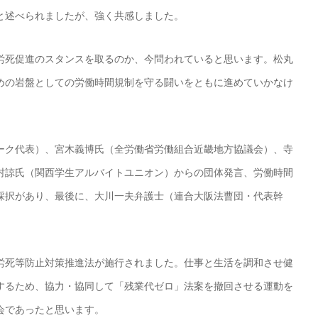
と述べられましたが、強く共感しました。
労死促進のスタンスを取るのか、今問われていると思います。松丸
めの岩盤としての労働時間規制を守る闘いをともに進めていかなけ
ク代表）、宮木義博氏（全労働省労働組合近畿地方協議会）、寺
村諒氏（関西学生アルバイトユニオン）からの団体発言、労働時間
採択があり、最後に、大川一夫弁護士（連合大阪法曹団・代表幹
死等防止対策推進法が施行されました。仕事と生活を調和させ健
するため、協力・協同して「残業代ゼロ」法案を撤回させる運動を
会であったと思います。