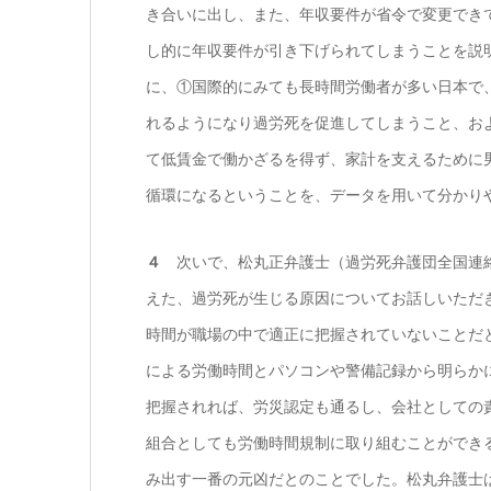
き合いに出し、また、年収要件が省令で変更でき
し的に年収要件が引き下げられてしまうことを説
に、①国際的にみても長時間労働者が多い日本で
れるようになり過労死を促進してしまうこと、お
て低賃金で働かざるを得ず、家計を支えるために
循環になるということを、データを用いて分かり
４
次いで、松丸正弁護士（過労死弁護団全国連絡
えた、過労死が生じる原因についてお話しいただ
時間が職場の中で適正に把握されていないことだ
による労働時間とパソコンや警備記録から明らか
把握されれば、労災認定も通るし、会社としての
組合としても労働時間規制に取り組むことができ
み出す一番の元凶だとのことでした。松丸弁護士