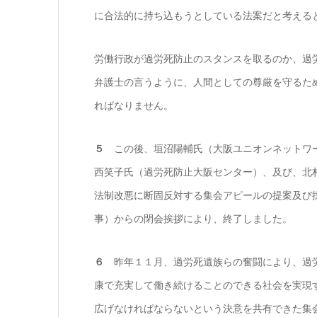
に合法的に持ち込もうとしている法案だと考える
労働行政が過労死防止のスタンスを取るのか、過
弁護士の言うように、人間としての尊厳を守るた
ればなりません。
５
この後、垣沼陽輔氏（大阪ユニオンネットワー
西笑子氏（過労死防止大阪センター）、及び、北
法制改悪に断固反対する集会アピールの提案及び
事）からの閉会挨拶により、終了しました。
６
昨年１１月、過労死遺族らの奮闘により、過労
康で充実して働き続けることのできる社会を実現
広げなければならないという決意を共有できた集