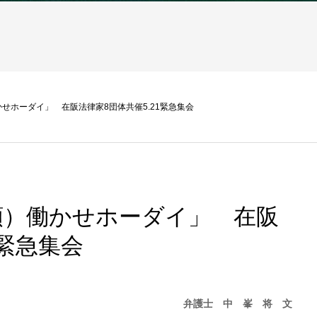
せホーダイ」 在阪法律家8団体共催5.21緊急集会
額）働かせホーダイ」 在阪
1緊急集会
弁護士 中 峯 将 文