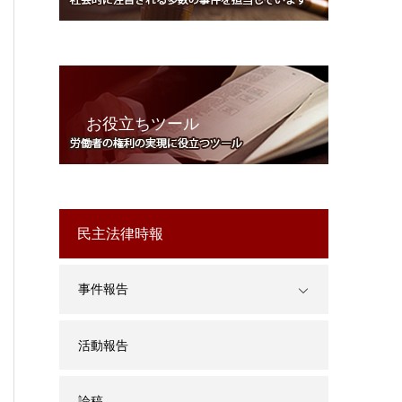
お役立ちツール
民主法律時報
事件報告
活動報告
論稿