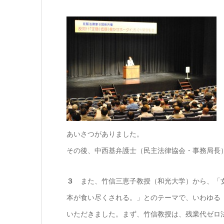
あいさつがありました。
その後、中西基弁護士（民主法律協会・事務局長
３
また、竹信三恵子教授（和光大学）から、「女
本が食い尽くされる。」とのテーマで、いわゆる
いただきました。まず、竹信教授は、残業代ゼロ