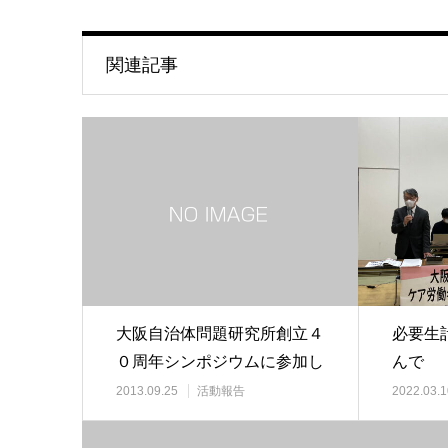
関連記事
大阪自治体問題研究所創立４
必要生
０周年シンポジウムに参加し
んで
てきました
2013.09.25
活動報告
2022.03.1