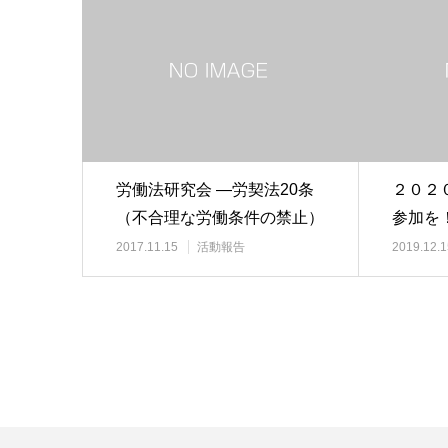
労働法研究会 ―労契法20条
２０２
（不合理な労働条件の禁止）
参加を
を開催しました…
2017.11.15
活動報告
2019.12.1