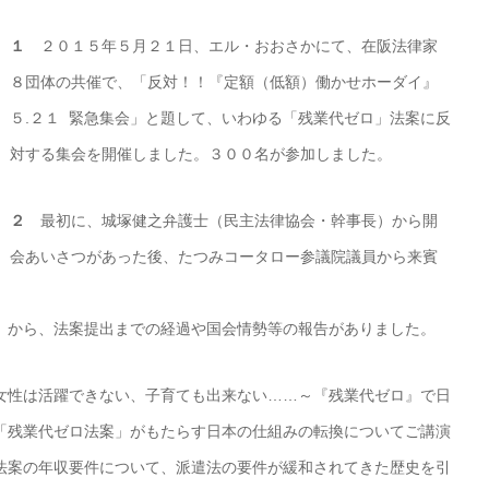
１
２０１５年５月２１日、エル・おおさかにて、在阪法律家
８団体の共催で、「反対！！『定額（低額）働かせホーダイ』
５.２１ 緊急集会」と題して、いわゆる「残業代ゼロ」法案に反
対する集会を開催しました。３００名が参加しました。
２
最初に、城塚健之弁護士（民主法律協会・幹事長）から開
会あいさつがあった後、たつみコータロー参議院議員から来賓
）から、法案提出までの経過や国会情勢等の報告がありました。
性は活躍できない、子育ても出来ない……～『残業代ゼロ』で日
「残業代ゼロ法案」がもたらす日本の仕組みの転換についてご講演
法案の年収要件について、派遣法の要件が緩和されてきた歴史を引