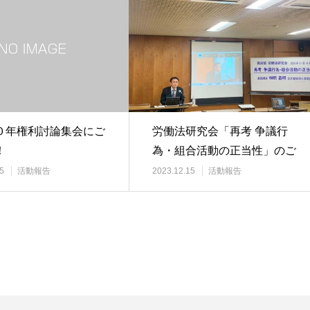
０年権利討論集会にご
労働法研究会「再考 争議行
！
為・組合活動の正当性」のご
報告
5
活動報告
2023.12.15
活動報告