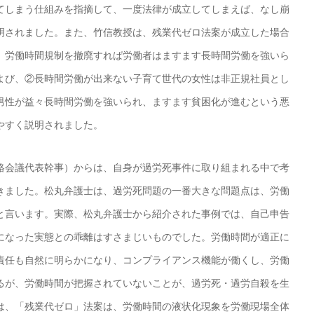
てしまう仕組みを指摘して、一度法律が成立してしまえば、なし崩
明されました。また、竹信教授は、残業代ゼロ法案が成立した場合
、労働時間規制を撤廃すれば労働者はますます長時間労働を強いら
よび、②長時間労働が出来ない子育て世代の女性は非正規社員とし
男性が益々長時間労働を強いられ、ますます貧困化が進むという悪
やすく説明されました。
会議代表幹事）からは、自身が過労死事件に取り組まれる中で考
きました。松丸弁護士は、過労死問題の一番大きな問題点は、労働
と言います。実際、松丸弁護士から紹介された事例では、自己申告
になった実態との乖離はすさまじいものでした。労働時間が適正に
責任も自然に明らかになり、コンプライアンス機能が働くし、労働
るが、労働時間が把握されていないことが、過労死・過労自殺を生
は、「残業代ゼロ」法案は、労働時間の液状化現象を労働現場全体