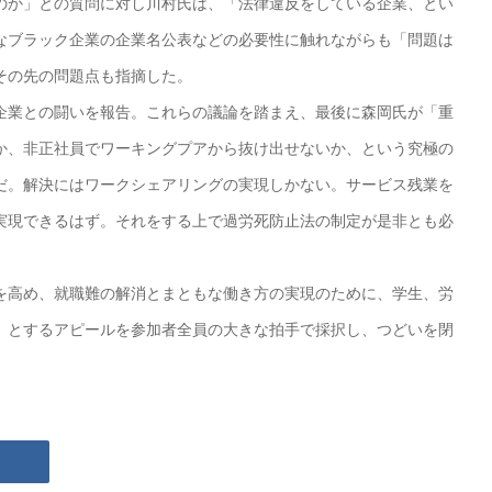
か」との質問に対し川村氏は、「法律違反をしている企業、とい
なブラック企業の企業名公表などの必要性に触れながらも「問題は
その先の問題点も指摘した。
業との闘いを報告。これらの議論を踏まえ、最後に森岡氏が「重
か、非正社員でワーキングプアから抜け出せないか、という究極の
だ。解決にはワークシェアリングの実現しかない。サービス残業を
実現できるはず。それをする上で過労死防止法の制定が是非とも必
高め、就職難の解消とまともな働き方の実現のために、学生、労
」とするアピールを参加者全員の大きな拍手で採択し、つどいを閉