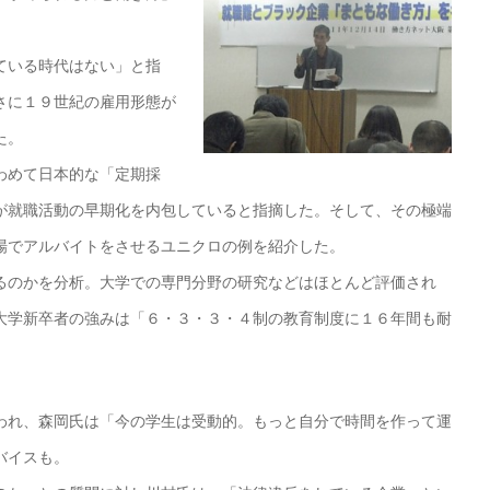
ている時代はない」と指
さに１９世紀の雇用形態が
た。
わめて日本的な「定期採
が就職活動の早期化を内包していると指摘した。そして、その極端
場でアルバイトをさせるユニクロの例を紹介した。
のかを分析。大学での専門分野の研究などはほとんど評価され
大学新卒者の強みは「６・３・３・４制の教育制度に１６年間も耐
れ、森岡氏は「今の学生は受動的。もっと自分で時間を作って運
バイスも。