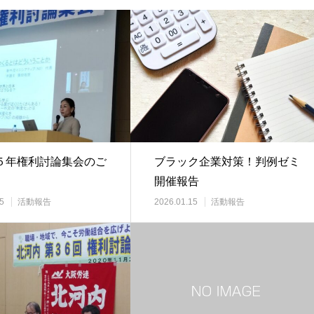
５年権利討論集会のご
ブラック企業対策！判例ゼミ
開催報告
5
活動報告
2026.01.15
活動報告