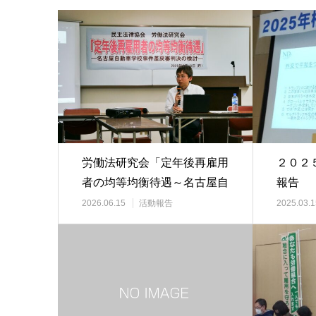
労働法研究会「定年後再雇用
２０２
者の均等均衡待遇～名古屋自
報告
動車学校事件差戻…
2026.06.15
活動報告
2025.03.1