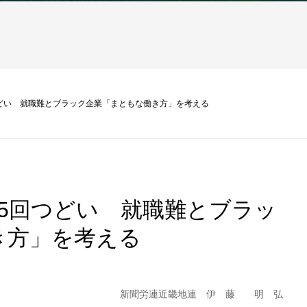
どい 就職難とブラック企業「まともな働き方」を考える
5回つどい 就職難とブラッ
き方」を考える
新聞労連近畿地連 伊 藤 明 弘