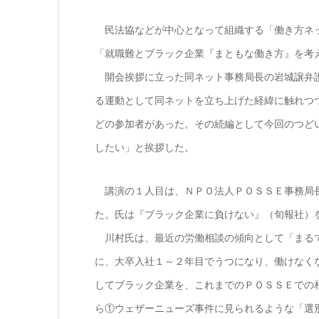
民法協などが中心となって組織する「働き方ネッ
「就職難とブラック企業『まともな働き方』を考
開会挨拶に立った同ネット事務局長の岩城譲弁護
る運動として同ネットを立ち上げた経緯に触れつ
どの参加者があった。その続編として今回のつど
したい」と挨拶した。
講演の１人目は、ＮＰＯ法人ＰＯＳＳＥ事務局長
た。氏は『ブラック企業に負けない』（旬報社）
川村氏は、最近の労働相談の傾向として「まる
に、大卒入社１～２年目でうつになり、働けなく
してブラック企業を、これまでのＰＯＳＳＥでの
ら①ウェザーニューズ事件に見られるような「選