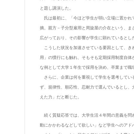
と題し講演した。
氏は最初に、「今ほど学生が弱い立場に置かれ
摘。親方－子分型雇用と周旋屋の介在という、ま
広がっており、その影響が学生に顕れているとし
こうした状況を加速させている要因として、き
用」の慣行にも触れ、そもそも定期採用制度自体
な例として大学１年生で採用を決め、卒業まで職
さらに、企業は何を重視して学生を選考している
ず、規律性、順応性、忍耐力で選んでいるとし、
えた力」だと断じた。
続く質疑応答では、大学生活４年間の意義を問わ
動にかかわるなどして欲しい」など学生へのアド