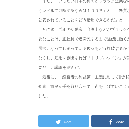
また、「いったい日本の何％がブラック企業なの
うレベルで判断するならば１００％」とし、悪質
公表されていることをどう活用できるかだ」と、
その後、労組の活動家、弁護士などがブラック企
要なことは、正社員で過労死するまで猛烈に働く
選択となってしまっている現状をどう打破するか
なくし、雇用を創出すれば『トリプルウイン』が
要だ」と議論を結んだ。
最後に、「経営者の利益第一主義に対して批判を
働者、市民が手を取り合って、声を上げていこう
じた。
Tweet
Share