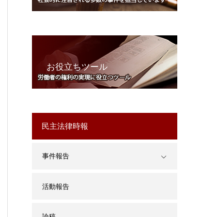
お役立ちツール
民主法律時報
事件報告
活動報告
論稿