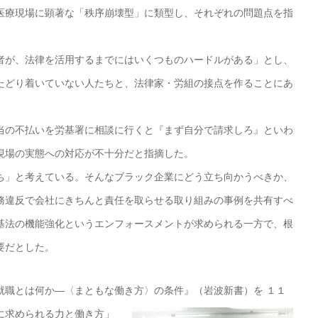
医療現場に顕著な「秩序崩壊型」に類型し、それぞれの問題点を指
が、法律を活用するまでにはいくつものハードルがある」とし、
たどり着いていない人たちと、法律家・労組の接点を作ることにあ
の不払いを労基署に相談に行くと『まず自分で請求しろ』といわ
現場の実態への対応が不十分だと指摘した。
」と考えている。そんなブラック企業にどう立ち向かうべきか、
務違反で会社にきちんと責任を取らせる取り組みの事例を共有すべ
基法の機能強化というエンフォースメントが求められる一方で、根
要だとした。
就職とは何か―〈まともな働き方〉の条件』（岩波新書）を
１１
に求められる力と働き方」