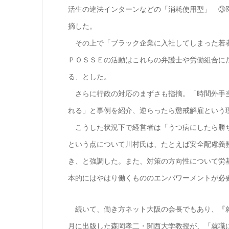
活生の違法インターンなどの「消耗使用型」 ③
摘した。
その上で「ブラック企業に入社してしまった若者
ＰＯＳＳＥの活動はこれらの弁護士や労働組合に
る、とした。
さらに行政の対応のまずさも指摘。「時間外手当
れる」と事例を紹介、逆らったら懲戒解雇という
こうした状況下で経営者は「うつ病にしたら勝ち
という点について川村氏は、たとえば安全配慮義
き、と強調した。また、対策の方向性について労
本的にはやはり働くもののエンパワーメントが必
続いて、働き方ネット大阪の会長でもあり、『
月に出版した森岡孝二・関西大学教授が、「就職