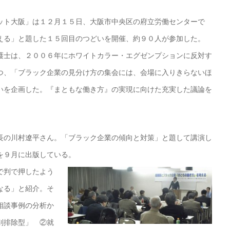
ト大阪」は１２月１５日、大阪市中央区の府立労働センターで
える」と題した１５回目のつどいを開催、約９０人が参加した。
士は、２００６年にホワイトカラー・エグゼンプションに反対す
つ、「ブラック企業の見分け方の集会には、会場に入りきらないほ
いを企画した。『まともな働き方』の実現に向けた充実した議論を
の川村遼平さん。「ブラック企業の傾向と対策」と題して講演し
を９月に出版している。
で判で押したよう
なる」と紹介。そ
相談事例の分析か
別排除型」 ②就